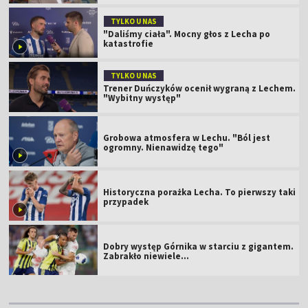
TYLKO U NAS
"Daliśmy ciała". Mocny głos z Lecha po
katastrofie
TYLKO U NAS
Trener Duńczyków ocenił wygraną z Lechem.
"Wybitny występ"
Grobowa atmosfera w Lechu. "Ból jest
ogromny. Nienawidzę tego"
Historyczna porażka Lecha. To pierwszy taki
przypadek
Dobry występ Górnika w starciu z gigantem.
Zabrakło niewiele...