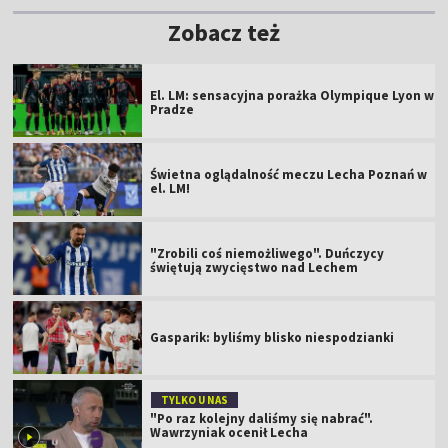
Zobacz też
El. LM: sensacyjna porażka Olympique Lyon w
Pradze
Świetna oglądalność meczu Lecha Poznań w
el. LM!
"Zrobili coś niemożliwego". Duńczycy
świętują zwycięstwo nad Lechem
Gasparik: byliśmy blisko niespodzianki
TYLKO U NAS
"Po raz kolejny daliśmy się nabrać".
Wawrzyniak ocenił Lecha