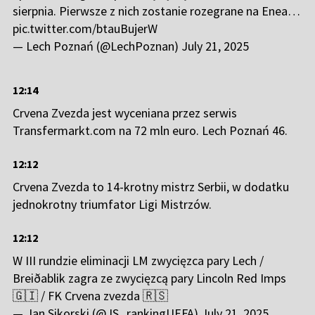
sierpnia. Pierwsze z nich zostanie rozegrane na Enea…
pic.twitter.com/btauBujerW
— Lech Poznań (@LechPoznan)
July 21, 2025
12:14
Crvena Zvezda jest wyceniana przez serwis
Transfermarkt.com na 72 mln euro. Lech Poznań 46.
12:12
Crvena Zvezda to 14-krotny mistrz Serbii, w dodatku
jednokrotny triumfator Ligi Mistrzów.
12:12
W III rundzie eliminacji LM zwycięzca pary Lech /
Breiðablik zagra ze zwycięzcą pary Lincoln Red Imps
🇬🇮 / FK Crvena zvezda 🇷🇸
— Jan Sikorski (@JS_rankingUEFA)
July 21, 2025