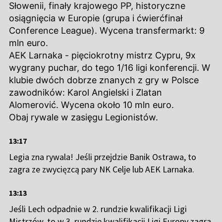
Słowenii, finały krajowego PP, historyczne
osiągnięcia w Europie (grupa i ćwierćfinał
Conference League). Wycena transfermarkt: 9
mln euro.
AEK Larnaka - pięciokrotny mistrz Cypru, 9x
wygrany puchar, do tego 1/16 ligi konferencji. W
klubie dwóch dobrze znanych z gry w Polsce
zawodników: Karol Angielski i Zlatan
Alomerović. Wycena około 10 mln euro.
Obaj rywale w zasięgu Legionistów.
13:17
Legia zna rywala! Jeśli przejdzie Banik Ostrawa, to
zagra ze zwycięzcą pary NK Celje lub AEK Larnaka.
13:13
Jeśli Lech odpadnie w 2. rundzie kwalifikacji Ligi
Mistrzów, to w 3. rundzie kwalifikacji Ligi Europy zagra