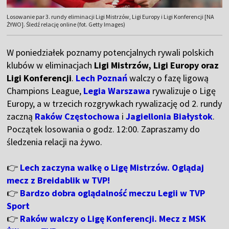
Losowanie par 3. rundy eliminacji Ligi Mistrzów, Ligi Europy i Ligi Konferencji [NA
ŻYWO]. Śledź relację online (fot. Getty Images)
W poniedziałek poznamy potencjalnych rywali polskich
klubów w eliminacjach
Ligi Mistrzów, Ligi Europy oraz
Ligi Konferencji
.
Lech Poznań
walczy o fazę ligową
Champions League,
Legia Warszawa
rywalizuje o Ligę
Europy, a w trzecich rozgrywkach rywalizację od 2. rundy
zaczną
Raków Częstochowa
i
Jagiellonia Białystok
.
Początek losowania o godz. 12:00. Zapraszamy do
śledzenia relacji na żywo.
👉
Lech zaczyna walkę o Ligę Mistrzów. Oglądaj
mecz z Breidablik w TVP!
👉
Bardzo dobra oglądalność meczu Legii w TVP
Sport
👉
Raków walczy o Ligę Konferencji. Mecz z MSK