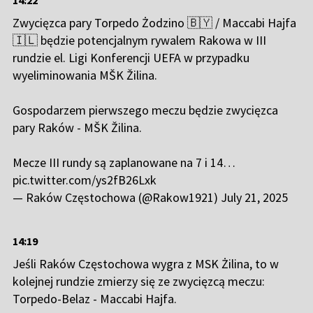
14:22
Zwycięzca pary Torpedo Żodzino 🇧🇾 / Maccabi Hajfa
🇮🇱 będzie potencjalnym rywalem Rakowa w III
rundzie el. Ligi Konferencji UEFA w przypadku
wyeliminowania MŠK Žilina.
Gospodarzem pierwszego meczu będzie zwycięzca
pary Raków - MŠK Žilina.
Mecze III rundy są zaplanowane na 7 i 14…
pic.twitter.com/ys2fB26Lxk
— Raków Częstochowa (@Rakow1921)
July 21, 2025
14:19
Jeśli Raków Częstochowa wygra z MSK Żilina, to w
kolejnej rundzie zmierzy się ze zwycięzcą meczu:
Torpedo-Belaz - Maccabi Hajfa.