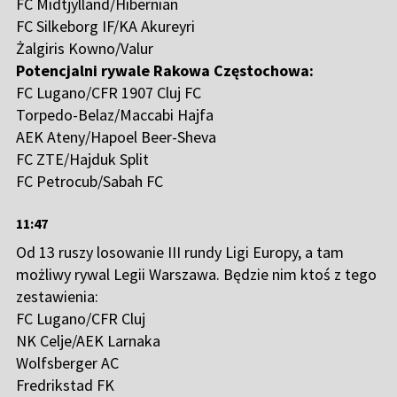
FC Midtjylland/Hibernian
FC Silkeborg IF/KA Akureyri
Żalgiris Kowno/Valur
Potencjalni rywale Rakowa Częstochowa:
FC Lugano/CFR 1907 Cluj FC
Torpedo-Belaz/Maccabi Hajfa
AEK Ateny/Hapoel Beer-Sheva
FC ZTE/Hajduk Split
FC Petrocub/Sabah FC
11:47
Od 13 ruszy losowanie III rundy Ligi Europy, a tam
możliwy rywal Legii Warszawa. Będzie nim ktoś z tego
zestawienia:
FC Lugano/CFR Cluj
NK Celje/AEK Larnaka
Wolfsberger AC
Fredrikstad FK