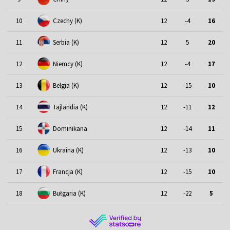
10
Czechy (K)
12
-4
16
11
Serbia (K)
12
5
20
12
Niemcy (K)
12
-4
17
13
Belgia (K)
12
-15
10
14
Tajlandia (K)
12
-11
12
15
Dominikana
12
-14
11
16
Ukraina (K)
12
-13
10
17
Francja (K)
12
-15
10
18
Bułgaria (K)
12
-22
5