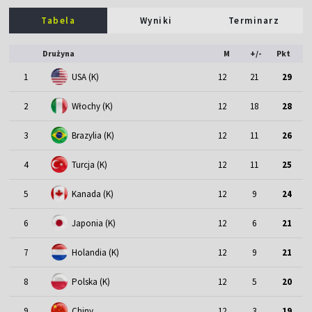
Tabela
Wyniki
Terminarz
Drużyna
M
+/-
Pkt
1
USA (K)
12
21
29
2
Włochy (K)
12
18
28
3
Brazylia (K)
12
11
26
4
Turcja (K)
12
11
25
5
Kanada (K)
12
9
24
6
Japonia (K)
12
6
21
7
Holandia (K)
12
9
21
8
Polska (K)
12
5
20
9
Chiny
12
3
19