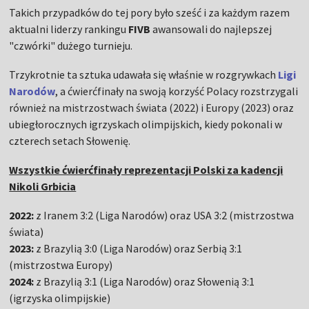
Takich przypadków do tej pory było sześć i za każdym razem
aktualni liderzy rankingu
FIVB
awansowali do najlepszej
"czwórki" dużego turnieju.
Trzykrotnie ta sztuka udawała się właśnie w rozgrywkach
Ligi
Narodów
, a ćwierćfinały na swoją korzyść Polacy rozstrzygali
również na mistrzostwach świata (2022) i Europy (2023) oraz
ubiegłorocznych igrzyskach olimpijskich, kiedy pokonali w
czterech setach Słowenię.
Wszystkie ćwierćfinały reprezentacji Polski za kadencji
Nikoli Grbicia
2022:
z Iranem 3:2 (Liga Narodów) oraz USA 3:2 (mistrzostwa
świata)
2023:
z Brazylią 3:0 (Liga Narodów) oraz Serbią 3:1
(mistrzostwa Europy)
2024:
z Brazylią 3:1 (Liga Narodów) oraz Słowenią 3:1
(igrzyska olimpijskie)