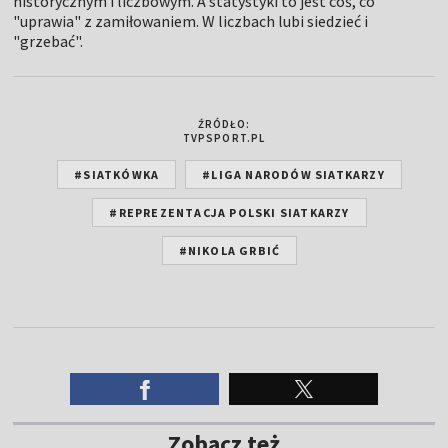
historycznym i liczbowym. A statystyki to jest coś, co
"uprawia" z zamiłowaniem. W liczbach lubi siedzieć i
"grzebać".
ŹRÓDŁO:
TVPSPORT.PL
#SIATKÓWKA
#LIGA NARODÓW SIATKARZY
#REPREZENTACJA POLSKI SIATKARZY
#NIKOLA GRBIĆ
Zobacz też