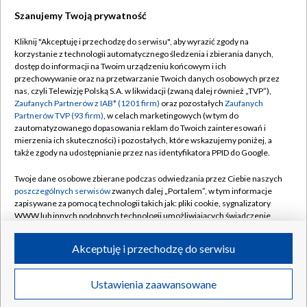
Szanujemy Twoją prywatność
TVP
Kliknij "Akceptuję i przechodzę do serwisu", aby wyrazić zgody na
korzystanie z technologii automatycznego śledzenia i zbierania danych,
Abonament TVP
Regulamin TVP
dostęp do informacji na Twoim urządzeniu końcowym i ich
Polityka prywatności
Sklep TVP
przechowywanie oraz na przetwarzanie Twoich danych osobowych przez
nas, czyli Telewizję Polską S.A. w likwidacji (zwaną dalej również „TVP”),
Biuro Reklamy
Moje zgody
Zaufanych Partnerów z IAB* (1201 firm)
oraz pozostałych
Zaufanych
Partnerów TVP (93 firm)
, w celach marketingowych (w tym do
Oferta Handlowa
Biuro reklamy
zautomatyzowanego dopasowania reklam do Twoich zainteresowań i
mierzenia ich skuteczności) i pozostałych, które wskazujemy poniżej, a
Telegazeta ogłoszenia
Kontakt
także zgody na udostępnianie przez nas identyfikatora PPID do Google.
Emisja w TVP
Twoje dane osobowe zbierane podczas odwiedzania przez Ciebie naszych
Kanały
Rada Programowa
poszczególnych serwisów
zwanych dalej „Portalem”, w tym informacje
zapisywane za pomocą technologii takich jak: pliki cookie, sygnalizatory
Ogłoszenia przetargowe
WWW lub innych podobnych technologii umożliwiających świadczenie
©2026 Telewizja Polska Spółka Akcyjna w likwidacji
dopasowanych i bezpiecznych usług, personalizację treści oraz reklam,
Akademia Telewizyjna
udostępnianie funkcji mediów społecznościowych oraz analizowanie
Akceptuję i przechodzę do serwisu
Informacje o nadawcy
ruchu w Internecie.
Centrum informacji TVP
Twoje dane osobowe zbierane podczas odwiedzania przez Ciebie
Ustawienia zaawansowane
News
Transmisje
Wideo
Więcej
poszczególnych serwisów
na Portalu, takie jak adresy IP, identyfikatory
System NOS
Twoich urządzeń końcowych i identyfikatory plików cookie, informacje o