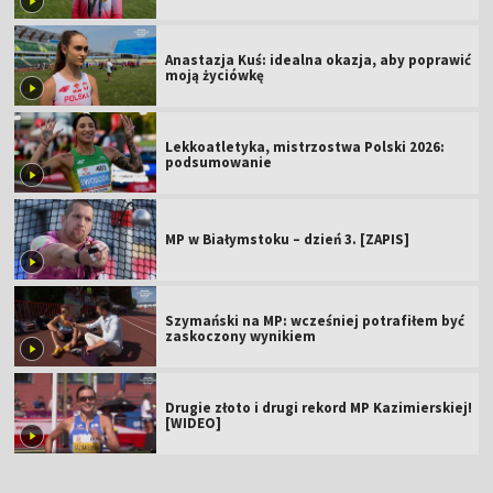
Anastazja Kuś: idealna okazja, aby poprawić
moją życiówkę
Lekkoatletyka, mistrzostwa Polski 2026:
podsumowanie
MP w Białymstoku – dzień 3. [ZAPIS]
Szymański na MP: wcześniej potrafiłem być
zaskoczony wynikiem
Drugie złoto i drugi rekord MP Kazimierskiej!
[WIDEO]