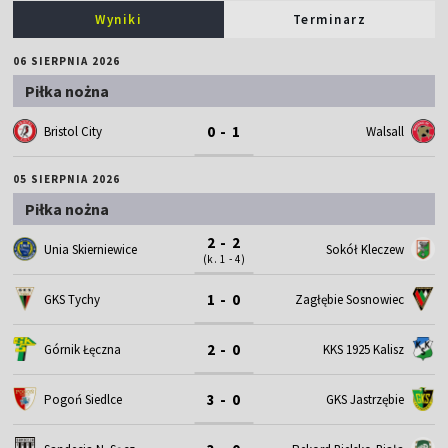
Wyniki
Terminarz
06 SIERPNIA 2026
Piłka nożna
0 - 1
Bristol City
Walsall
05 SIERPNIA 2026
Piłka nożna
2 - 2
Unia Skierniewice
Sokół Kleczew
(k. 1 - 4)
1 - 0
GKS Tychy
Zagłębie Sosnowiec
2 - 0
Górnik Łęczna
KKS 1925 Kalisz
3 - 0
Pogoń Siedlce
GKS Jastrzębie