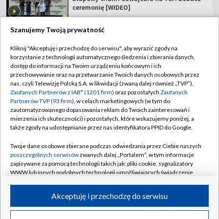
ceremonię [WIDEO]
Szanujemy Twoją prywatność
Kliknij "Akceptuję i przechodzę do serwisu", aby wyrazić zgody na
korzystanie z technologii automatycznego śledzenia i zbierania danych,
TVP
dostęp do informacji na Twoim urządzeniu końcowym i ich
Abonament TVP
Regulamin TVP
przechowywanie oraz na przetwarzanie Twoich danych osobowych przez
nas, czyli Telewizję Polską S.A. w likwidacji (zwaną dalej również „TVP”),
Polityka prywatności
Sklep TVP
Zaufanych Partnerów z IAB* (1201 firm)
oraz pozostałych
Zaufanych
Partnerów TVP (93 firm)
, w celach marketingowych (w tym do
Biuro Reklamy
Moje zgody
zautomatyzowanego dopasowania reklam do Twoich zainteresowań i
mierzenia ich skuteczności) i pozostałych, które wskazujemy poniżej, a
Oferta Handlowa
Biuro reklamy
także zgody na udostępnianie przez nas identyfikatora PPID do Google.
Telegazeta ogłoszenia
Kontakt
Twoje dane osobowe zbierane podczas odwiedzania przez Ciebie naszych
Emisja w TVP
poszczególnych serwisów
zwanych dalej „Portalem”, w tym informacje
zapisywane za pomocą technologii takich jak: pliki cookie, sygnalizatory
Kanały
Rada Programowa
WWW lub innych podobnych technologii umożliwiających świadczenie
dopasowanych i bezpiecznych usług, personalizację treści oraz reklam,
Ogłoszenia przetargowe
udostępnianie funkcji mediów społecznościowych oraz analizowanie
©2026 Telewizja Polska Spółka Akcyjna w likwidacji
Akceptuję i przechodzę do serwisu
ruchu w Internecie.
Akademia Telewizyjna
Informacje o nadawcy
Twoje dane osobowe zbierane podczas odwiedzania przez Ciebie