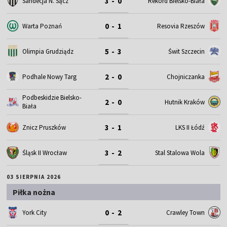
3 - 0
Sandecja N. Sącz
Rekord Bielsko-Biała
0 - 1
Warta Poznań
Resovia Rzeszów
5 - 3
Olimpia Grudziądz
Świt Szczecin
2 - 0
Podhale Nowy Targ
Chojniczanka
Podbeskidzie Bielsko-
2 - 0
Hutnik Kraków
Biała
3 - 1
Znicz Pruszków
LKS II Łódź
3 - 2
Śląsk II Wrocław
Stal Stalowa Wola
03 SIERPNIA 2026
Piłka nożna
0 - 2
York City
Crawley Town