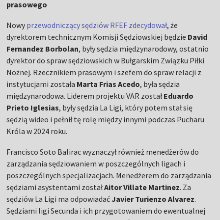
prasowego
Nowy
przewodniczący sędziów RFEF zdecydował
, że
dyrektorem technicznym Komisji Sędziowskiej będzie
David
Fernandez Borbolan
, były sędzia międzynarodowy, ostatnio
dyrektor do spraw sędziowskich w Bułgarskim Związku Piłki
Nożnej. Rzecznikiem prasowym i szefem do spraw relacji z
instytucjami została
Marta Frias Acedo
, była sędzia
międzynarodowa. Liderem projektu VAR został
Eduardo
Prieto Iglesias
, były sędzia La Ligi, który potem stał się
sędzią wideo i pełnił tę rolę między innymi podczas Pucharu
Króla w 2024 roku.
Francisco Soto Balirac wyznaczył również menedżerów do
zarządzania sędziowaniem w poszczególnych ligach i
poszczególnych specjalizacjach. Menedżerem do zarządzania
sędziami asystentami został
Aitor Villate Martinez
. Za
sędziów La Ligi ma odpowiadać
Javier Turienzo Alvarez
.
Sędziami ligi Secunda i ich przygotowaniem do ewentualnej