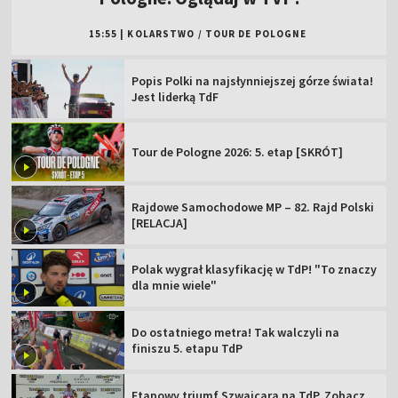
15:55
|
KOLARSTWO
/
TOUR DE POLOGNE
Popis Polki na najsłynniejszej górze świata!
Jest liderką TdF
Tour de Pologne 2026: 5. etap [SKRÓT]
Rajdowe Samochodowe MP – 82. Rajd Polski
[RELACJA]
Polak wygrał klasyfikację w TdP! "To znaczy
dla mnie wiele"
Do ostatniego metra! Tak walczyli na
finiszu 5. etapu TdP
Etapowy triumf Szwajcara na TdP. Zobacz