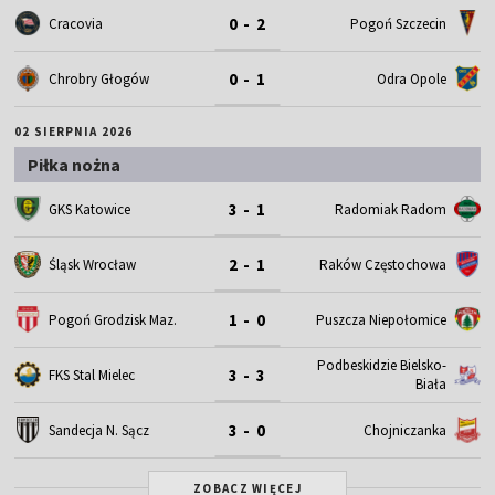
0 - 2
Cracovia
Pogoń Szczecin
0 - 1
Chrobry Głogów
Odra Opole
02 SIERPNIA 2026
Piłka nożna
3 - 1
GKS Katowice
Radomiak Radom
2 - 1
Śląsk Wrocław
Raków Częstochowa
1 - 0
Pogoń Grodzisk Maz.
Puszcza Niepołomice
Podbeskidzie Bielsko-
3 - 3
FKS Stal Mielec
Biała
3 - 0
Sandecja N. Sącz
Chojniczanka
ZOBACZ WIĘCEJ