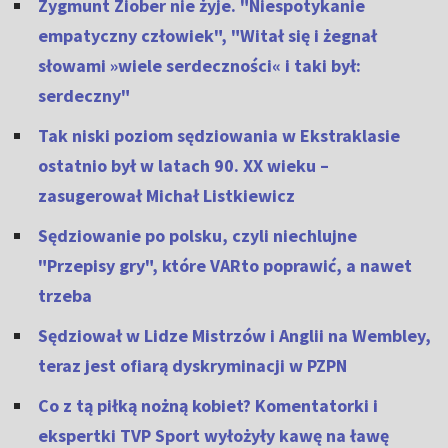
Zygmunt Ziober nie żyje. "Niespotykanie
empatyczny człowiek", "Witał się i żegnał
słowami »wiele serdeczności« i taki był:
serdeczny"
Tak niski poziom sędziowania w Ekstraklasie
ostatnio był w latach 90. XX wieku –
zasugerował Michał Listkiewicz
Sędziowanie po polsku, czyli niechlujne
"Przepisy gry", które VARto poprawić, a nawet
trzeba
Sędziował w Lidze Mistrzów i Anglii na Wembley,
teraz jest ofiarą dyskryminacji w PZPN
Co z tą piłką nożną kobiet? Komentatorki i
ekspertki TVP Sport wyłożyły kawę na ławę