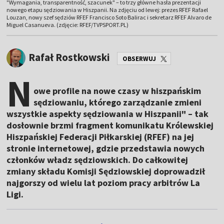
"Wymagania, transparentność, szacunek" – to trzy główne hasła prezentacji
nowego etapu sędziowania w Hiszpanii. Na zdjęciu od lewej: prezes RFEF Rafael
Louzan, nowy szef sędziów RFEF Francisco Soto Balirac i sekretarz RFEF Alvaro de
Miguel Casanueva. (zdjęcie: RFEF/TVPSPORT.PL)
Rafał Rostkowski
OBSERWUJ
N
owe profile na nowe czasy w hiszpańskim
sędziowaniu, którego zarządzanie zmieni
wszystkie aspekty sędziowania w Hiszpanii" – tak
dosłownie brzmi fragment komunikatu Królewskiej
Hiszpańskiej Federacji Piłkarskiej (RFEF) na jej
stronie internetowej, gdzie przedstawia nowych
członków władz sędziowskich. Do całkowitej
zmiany składu Komisji Sędziowskiej doprowadził
najgorszy od wielu lat poziom pracy arbitrów La
Ligi.