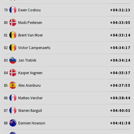
79
Ewen Costiou
+04:32:23
80
Mads Pedersen
+04:33:05
81
Brent Van Moer
+04:33:14
82
Victor Campenaerts
+04:34:17
83
Jan Tratnik
+04:34:24
84
Kasper Asgreen
+04:35:37
85
Alex Aranburu
+04:37:55
86
Matteo Vercher
+04:38:44
87
Warren Barguil
+04:40:03
88
Damien Howson
+04:41:38