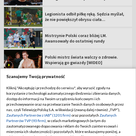
Legionista odbił piłkę ręką. Sędzia myślał,
że nie powiększył obrysu ciała...
Mistrzynie Polski coraz bliżej LM.
Awansowały do ostatniej rundy
Polski mistrz świata walczy o zdrowie.
Wspierają go gwiazdy [WIDEO]
Szanujemy Twoją prywatność
Kliknij "Akceptuję i przechodzę do serwisu", aby wyrazić zgody na
korzystanie z technologii automatycznego śledzenia i zbierania danych,
TVP
dostęp do informacji na Twoim urządzeniu końcowym i ich
Abonament TVP
Regulamin TVP
przechowywanie oraz na przetwarzanie Twoich danych osobowych przez
nas, czyli Telewizję Polską S.A. w likwidacji (zwaną dalej również „TVP”),
Polityka prywatności
Sklep TVP
Zaufanych Partnerów z IAB* (1201 firm)
oraz pozostałych
Zaufanych
Partnerów TVP (93 firm)
, w celach marketingowych (w tym do
Biuro Reklamy
Moje zgody
zautomatyzowanego dopasowania reklam do Twoich zainteresowań i
mierzenia ich skuteczności) i pozostałych, które wskazujemy poniżej, a
Oferta Handlowa
Biuro reklamy