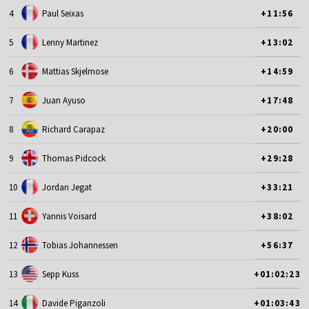
4
Paul Seixas
+11:56
5
Lenny Martinez
+13:02
6
Mattias Skjelmose
+14:59
7
Juan Ayuso
+17:48
8
Richard Carapaz
+20:00
9
Thomas Pidcock
+29:28
10
Jordan Jegat
+33:21
11
Yannis Voisard
+38:02
12
Tobias Johannessen
+56:37
13
Sepp Kuss
+01:02:23
14
Davide Piganzoli
+01:03:43