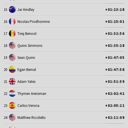
15
Jai Hindley
+01:23:28
16
Nicolas Prodhomme
+01:25:01
17
Tiesj Benoot
+01:32:56
18
Quinn Simmons
+01:35:28
19
Sean Quinn
+01:47:05
20
Egan Bernal
+01:47:58
21
Adam Yates
+01:51:59
22
Thymen Arensman
+02:02:42
23
Carlos Verona
+02:05:22
24
Matthew Riccitello
+02:11:09