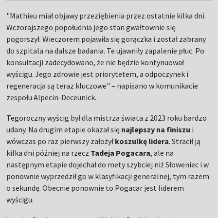
"Mathieu miał objawy przeziębienia przez ostatnie kilka dni.
Wczorajszego popołudnia jego stan gwałtownie się
pogorszył. Wieczorem pojawiła się gorączka i został zabrany
do szpitala na dalsze badania. Te ujawniły zapalenie płuc. Po
konsultacji zadecydowano, że nie będzie kontynuował
wyścigu. Jego zdrowie jest priorytetem, a odpoczynek i
regeneracja są teraz kluczowe" – napisano w komunikacie
zespołu Alpecin-Deceunick.
Tegoroczny wyścig był dla mistrza świata z 2023 roku bardzo
udany. Na drugim etapie okazał się
najlepszy na finiszu
i
wówczas po raz pierwszy założył
koszulkę lidera
. Stracił ją
kilka dni później na rzecz
Tadeja Pogacara
, ale na
następnym etapie dojechał do mety szybciej niż Słoweniec i w
ponownie wyprzedził go w klasyfikacji generalnej, tym razem
o sekundę. Obecnie ponownie to Pogacar jest liderem
wyścigu.