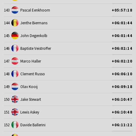
143
Pascal Eenkhoorn
+05:57:18
144
Jenthe Biermans
+06:01:44
145
John Degenkolb
+06:01:44
146
Baptiste Veistroffer
+06:02:14
147
Marco Haller
+06:02:20
148
Clement Russo
+06:06:10
149
Olav Kooij
+06:09:18
150
Jake Stewart
+06:10:47
151
Lewis Askey
+06:10:48
152
Davide Ballerini
+06:11:22