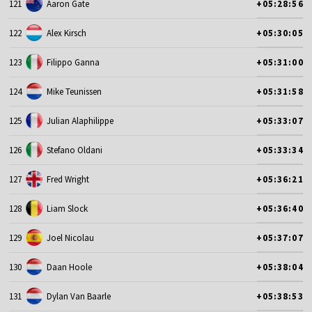
121
Aaron Gate
+05:28:56
122
Alex Kirsch
+05:30:05
123
Filippo Ganna
+05:31:00
124
Mike Teunissen
+05:31:58
125
Julian Alaphilippe
+05:33:07
126
Stefano Oldani
+05:33:34
127
Fred Wright
+05:36:21
128
Liam Slock
+05:36:40
129
Joel Nicolau
+05:37:07
130
Daan Hoole
+05:38:04
131
Dylan Van Baarle
+05:38:53