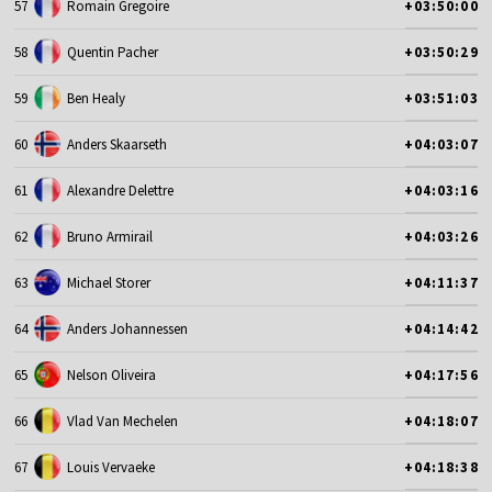
57
Romain Gregoire
+03:50:00
58
Quentin Pacher
+03:50:29
59
Ben Healy
+03:51:03
60
Anders Skaarseth
+04:03:07
61
Alexandre Delettre
+04:03:16
62
Bruno Armirail
+04:03:26
63
Michael Storer
+04:11:37
64
Anders Johannessen
+04:14:42
65
Nelson Oliveira
+04:17:56
66
Vlad Van Mechelen
+04:18:07
67
Louis Vervaeke
+04:18:38