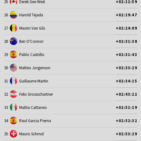
25
Derek Gee-West
+02:12:59
26
Harold Tejada
+02:19:47
27
Maxim Van Gils
+02:24:09
28
Ben O'Connor
+02:31:38
29
Pablo Castrillo
+02:31:43
30
Matteo Jorgenson
+02:33:29
31
Guillaume Martin
+02:34:15
32
Felix Grossschartner
+02:43:22
33
Mattia Cattaneo
+02:51:19
34
Raul Garcia Pierna
+02:52:32
35
Mauro Schmid
+02:53:29