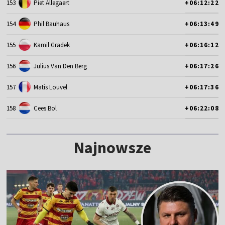
153
Piet Allegaert
+06:12:22
154
Phil Bauhaus
+06:13:49
155
Kamil Gradek
+06:16:12
156
Julius Van Den Berg
+06:17:26
157
Matis Louvel
+06:17:36
158
Cees Bol
+06:22:08
Najnowsze