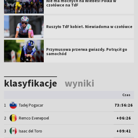
Nie ma mocnych na Wiebes! Polka w
czołówce na TdF
Ruszyło TdF kobiet. Niewiadoma w czołówce
Przymusowa przerwa gwiazdy. Potrącił go
samochód
klasyfikacje
wyniki
Czas
1
Tadej Pogacar
73:56:26
2
Remco Evenepoel
+06:26
3
Isaac del Toro
+09:42