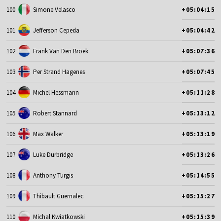
100
Simone Velasco
+05:04:15
101
Jefferson Cepeda
+05:04:42
102
Frank Van Den Broek
+05:07:36
103
Per Strand Hagenes
+05:07:45
104
Michel Hessmann
+05:11:28
105
Robert Stannard
+05:13:12
106
Max Walker
+05:13:19
107
Luke Durbridge
+05:13:26
108
Anthony Turgis
+05:14:55
109
Thibault Guernalec
+05:15:27
110
Michal Kwiatkowski
+05:15:39