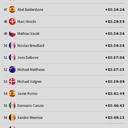
47
Abel Balderstone
+03:24:26
48
Marc Hirschi
+03:29:59
49
Mathias Vacek
+03:34:36
50
Nicolas Breuillard
+03:34:36
51
Joris Delbove
+03:37:06
52
Michael Matthews
+03:37:35
53
Michael Valgren
+03:39:09
54
Javier Romo
+03:41:49
55
Damiano Caruso
+03:46:43
56
Xandro Meurisse
+03:49:13