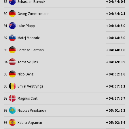
89
Sebastian Berwick
+04:44:04
90
Georg Zimmermann
+04:44:21
91
Luke Plapp
+04:44:30
92
Matej Mohoric
+04:44:30
93
Lorenzo Germani
+04:48:18
94
Toms Skujins
+04:49:39
95
Nico Denz
+04:52:16
96
Emiel Verstrynge
+04:57:11
97
Magnus Cort
+04:57:57
98
Nicolas Vinokurov
+05:01:12
99
Xabier Azparren
+05:02:54