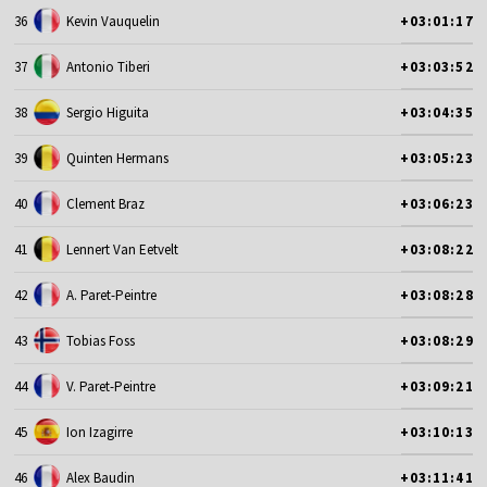
36
Kevin Vauquelin
+03:01:17
37
Antonio Tiberi
+03:03:52
38
Sergio Higuita
+03:04:35
39
Quinten Hermans
+03:05:23
40
Clement Braz
+03:06:23
41
Lennert Van Eetvelt
+03:08:22
42
A. Paret-Peintre
+03:08:28
43
Tobias Foss
+03:08:29
44
V. Paret-Peintre
+03:09:21
45
Ion Izagirre
+03:10:13
46
Alex Baudin
+03:11:41