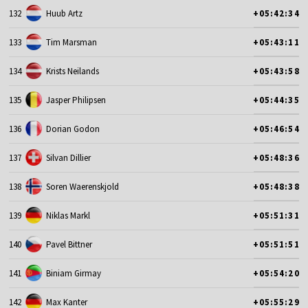
132
Huub Artz
+05:42:34
133
Tim Marsman
+05:43:11
134
Krists Neilands
+05:43:58
135
Jasper Philipsen
+05:44:35
136
Dorian Godon
+05:46:54
137
Silvan Dillier
+05:48:36
138
Soren Waerenskjold
+05:48:38
139
Niklas Markl
+05:51:31
140
Pavel Bittner
+05:51:51
141
Biniam Girmay
+05:54:20
142
Max Kanter
+05:55:29