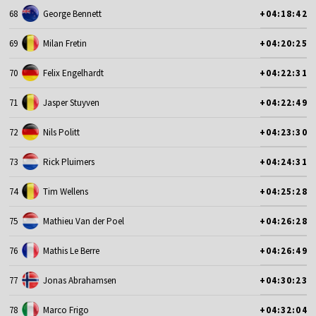
68
George Bennett
+04:18:42
69
Milan Fretin
+04:20:25
70
Felix Engelhardt
+04:22:31
71
Jasper Stuyven
+04:22:49
72
Nils Politt
+04:23:30
73
Rick Pluimers
+04:24:31
74
Tim Wellens
+04:25:28
75
Mathieu Van der Poel
+04:26:28
76
Mathis Le Berre
+04:26:49
77
Jonas Abrahamsen
+04:30:23
78
Marco Frigo
+04:32:04