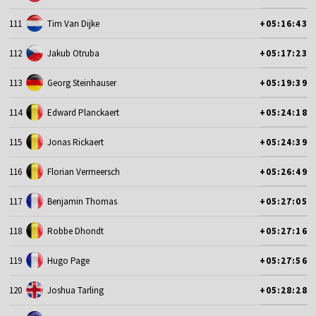
111
Tim Van Dijke
+05:16:43
112
Jakub Otruba
+05:17:23
113
Georg Steinhauser
+05:19:39
114
Edward Planckaert
+05:24:18
115
Jonas Rickaert
+05:24:39
116
Florian Vermeersch
+05:26:49
117
Benjamin Thomas
+05:27:05
118
Robbe Dhondt
+05:27:16
119
Hugo Page
+05:27:56
120
Joshua Tarling
+05:28:28