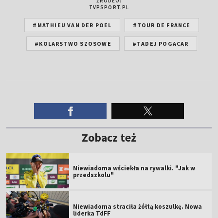
ŹRÓDŁO:
TVPSPORT.PL
#MATHIEU VAN DER POEL
#TOUR DE FRANCE
#KOLARSTWO SZOSOWE
#TADEJ POGACAR
Zobacz też
Niewiadoma wściekła na rywalki. "Jak w
przedszkolu"
Niewiadoma straciła żółtą koszulkę. Nowa
liderka TdFF