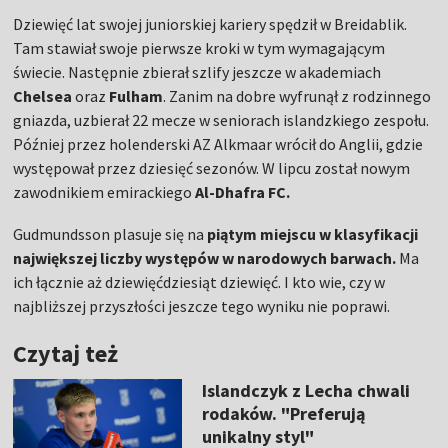
Dziewięć lat swojej juniorskiej kariery spędził w Breidablik.
Tam stawiał swoje pierwsze kroki w tym wymagającym
świecie. Następnie zbierał szlify jeszcze w akademiach
Chelsea
oraz
Fulham
. Zanim na dobre wyfrunął z rodzinnego
gniazda, uzbierał 22 mecze w seniorach islandzkiego zespołu.
Później przez holenderski AZ Alkmaar wrócił do Anglii, gdzie
występował przez dziesięć sezonów. W lipcu został nowym
zawodnikiem emirackiego
Al-Dhafra FC.
Gudmundsson plasuje się na
piątym miejscu w klasyfikacji
największej liczby występów w narodowych barwach.
Ma
ich łącznie aż dziewięćdziesiąt dziewięć. I kto wie, czy w
najbliższej przyszłości jeszcze tego wyniku nie poprawi.
Czytaj też
Islandczyk z Lecha chwali
rodaków. "Preferują
unikalny styl"