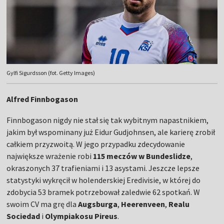
Gylfi Sigurdsson (fot. Getty Images)
Alfred Finnbogason
Finnbogason nigdy nie stał się tak wybitnym napastnikiem,
jakim był wspominany już Eidur Gudjohnsen, ale karierę zrobił
całkiem przyzwoitą. W jego przypadku zdecydowanie
największe wrażenie robi
115 meczów w Bundeslidze
,
okraszonych 37 trafieniami i 13 asystami. Jeszcze lepsze
statystyki wykręcił w holenderskiej Eredivisie, w której do
zdobycia 53 bramek potrzebował zaledwie 62 spotkań. W
swoim CV ma grę dla
Augsburga
,
Heerenveen
,
Realu
Sociedad
i
Olympiakosu Pireus
.