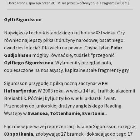
Thordarson uspokaja przed el. LM: na przeciwbólowych, ale zagram [WIDEO]
Gylfi Sigurdsson
Największy technik islandzkiego futbolu w XXI wieku. Czy
również najlepszy piłkarz drużyny narodowej ostatniego
dwudziestolecia? Dla wielu na pewno. Chyba tylko
Eidur
Gudjohnsen
mógłby równać się, tudzież "przegonić"
Gylfiego Sigurdssona
. Wyśmienity przegląd pola,
dopieszczone na nos asysty, kapitalne stałe fragmenty gry.
Sigurdsson przygodę z piłką nożną zaczynał w
FH
Hafnarfjordur.
W 2003 roku, w wieku 14 lat, trafił do akademii
Breidablik. Później był już tylko wielki piłkarski świat.
Przenosiny do juniorskiej drużyny angielskiego Reading.
Występy w
Swansea
,
Tottenhamie
,
Evertonie
...
Łącznie w pierwszej reprezentacji Islandii Sigurdsson rozegrał
83 spotkania
, zdobywając 27 bramek i dokładając do tego 17