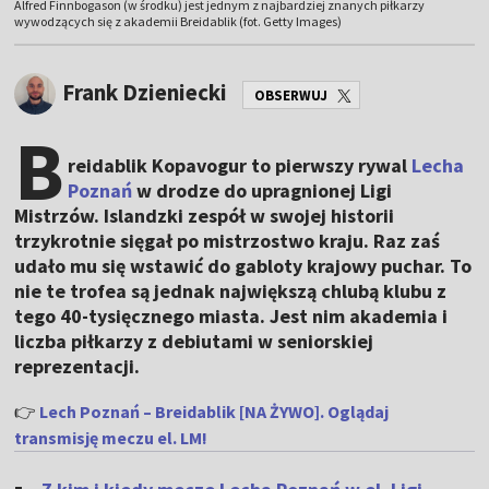
Alfred Finnbogason (w środku) jest jednym z najbardziej znanych piłkarzy
wywodzących się z akademii Breidablik (fot. Getty Images)
Frank Dzieniecki
OBSERWUJ
B
reidablik Kopavogur to pierwszy rywal
Lecha
Poznań
w drodze do upragnionej Ligi
Mistrzów. Islandzki zespół w swojej historii
trzykrotnie sięgał po mistrzostwo kraju. Raz zaś
udało mu się wstawić do gabloty krajowy puchar. To
nie te trofea są jednak największą chlubą klubu z
tego 40-tysięcznego miasta. Jest nim akademia i
liczba piłkarzy z debiutami w seniorskiej
reprezentacji.
👉
Lech Poznań – Breidablik [NA ŻYWO]. Oglądaj
transmisję meczu el. LM!