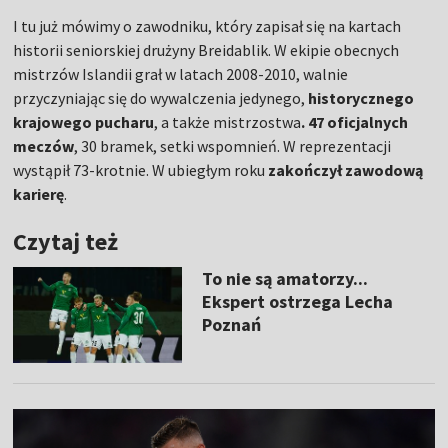
I tu już mówimy o zawodniku, który zapisał się na kartach
historii seniorskiej drużyny Breidablik. W ekipie obecnych
mistrzów Islandii grał w latach 2008-2010, walnie
przyczyniając się do wywalczenia jedynego,
historycznego
krajowego pucharu
, a także mistrzostwa
. 47 oficjalnych
meczów
, 30 bramek, setki wspomnień. W reprezentacji
wystąpił 73-krotnie. W ubiegłym roku
zakończył zawodową
karierę
.
Czytaj też
To nie są amatorzy...
Ekspert ostrzega Lecha
Poznań