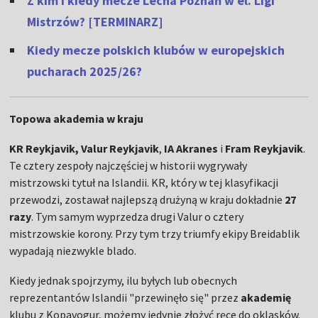
Z kim i kiedy mecze Lecha Poznań w el. Ligi
Mistrzów? [TERMINARZ]
Kiedy mecze polskich klubów w europejskich
pucharach 2025/26?
Topowa akademia w kraju
KR Reykjavik, Valur Reykjavik
,
IA Akranes
i
Fram Reykjavik
.
Te cztery zespoły najczęściej w historii wygrywały
mistrzowski tytuł na Islandii. KR, który w tej klasyfikacji
przewodzi, zostawał najlepszą drużyną w kraju dokładnie
27
razy
. Tym samym wyprzedza drugi Valur o cztery
mistrzowskie korony. Przy tym trzy triumfy ekipy Breidablik
wypadają niezwykle blado.
Kiedy jednak spojrzymy, ilu byłych lub obecnych
reprezentantów Islandii "przewinęło się" przez
akademię
klubu z Kopavogur, możemy jedynie złożyć ręce do oklasków.