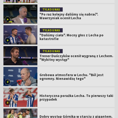
TYLKO U NAS
"Po raz kolejny daliśmy się nabrać".
Wawrzyniak ocenił Lecha
TYLKO U NAS
"Daliśmy ciała". Mocny głos z Lecha po
katastrofie
TYLKO U NAS
Trener Duńczyków ocenił wygraną z Lechem.
"Wybitny występ"
Grobowa atmosfera w Lechu. "Ból jest
ogromny. Nienawidzę tego"
Historyczna porażka Lecha. To pierwszy taki
przypadek
Dobry występ Górnika w starciu z gigantem.