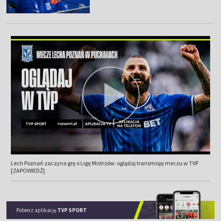
Lech Poznań zaczyna grę o Ligę Mistrzów: oglądaj transmisję meczu w TVP
[ZAPOWIEDŹ]
Pobierz aplikację
TVP SPORT