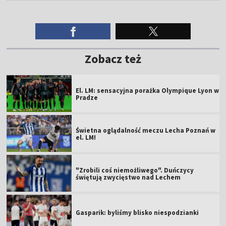
Zobacz też
El. LM: sensacyjna porażka Olympique Lyon w
Pradze
Świetna oglądalność meczu Lecha Poznań w
el. LM!
"Zrobili coś niemożliwego". Duńczycy
świętują zwycięstwo nad Lechem
Gasparik: byliśmy blisko niespodzianki