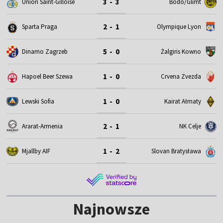
3 - 3
Union Saint-Gilloise
Bodo/Glimt
2 - 1
Sparta Praga
Olympique Lyon
5 - 0
Dinamo Zagrzeb
Żalgiris Kowno
1 - 0
Hapoel Beer Szewa
Crvena Zvezda
1 - 0
Lewski Sofia
Kairat Ałmaty
2 - 1
Ararat-Armenia
NK Celje
1 - 2
Mjallby AIF
Slovan Bratysława
Najnowsze