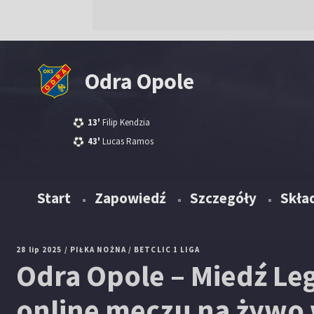
Odra Opole
13'
Filip Kendzia
43'
Lucas Ramos
Start
Zapowiedź
Szczegóły
Skład
28 lip 2025
/ PIŁKA NOŻNA
/ BETCLIC 1 LIGA
Odra Opole – Miedź Legn
online meczu na żywo 