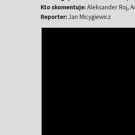
Kto skomentuje:
Aleksander Roj, 
Reporter:
Jan Micygiewicz