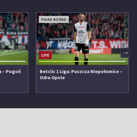
PIŁKA NOŻNA
▶
LIVE
ca – Pogoń
Betclic 1 Liga: Puszcza Niepołomice –
Odra Opole