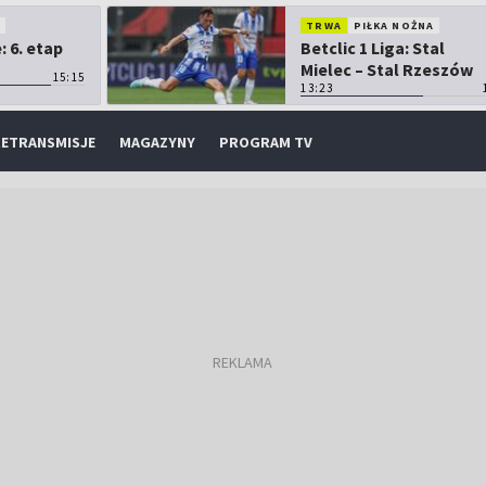
O
TRWA
PIŁKA NOŻNA
 6. etap
Betclic 1 Liga: Stal
Mielec – Stal Rzeszów
15:15
13:23
ETRANSMISJE
MAGAZYNY
PROGRAM TV