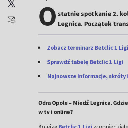
O
statnie spotkanie 2. ko
Legnica. Początek trans
Zobacz terminarz Betclic 1 Lig
Sprawdź tabelę Betclic 1 Ligi
Najnowsze informacje, skróty i
Odra Opole – Miedź Legnica. Gdzi
w tv i online?
Kolejkę
Betclic 1 Ligi
w poniedział