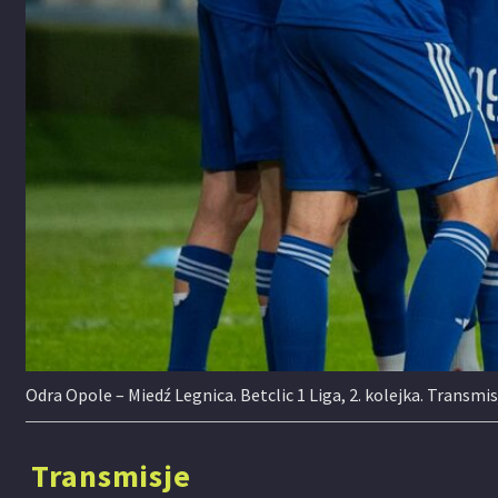
Odra Opole – Miedź Legnica. Betclic 1 Liga, 2. kolejka. Transm
Transmisje