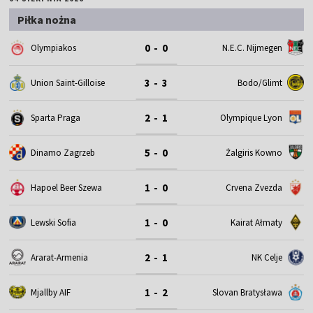
Piłka nożna
0 - 0
Olympiakos
N.E.C. Nijmegen
3 - 3
Union Saint-Gilloise
Bodo/Glimt
2 - 1
Sparta Praga
Olympique Lyon
5 - 0
Dinamo Zagrzeb
Żalgiris Kowno
1 - 0
Hapoel Beer Szewa
Crvena Zvezda
1 - 0
Lewski Sofia
Kairat Ałmaty
2 - 1
Ararat-Armenia
NK Celje
1 - 2
Mjallby AIF
Slovan Bratysława