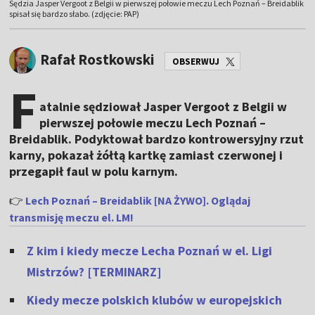
Sędzia Jasper Vergoot z Belgii w pierwszej połowie meczu Lech Poznań – Breidablik
spisał się bardzo słabo. (zdjęcie: PAP)
Rafał Rostkowski
OBSERWUJ
F
atalnie sędziował Jasper Vergoot z Belgii w
pierwszej połowie meczu Lech Poznań –
Breidablik. Podyktował bardzo kontrowersyjny rzut
karny, pokazał żółtą kartkę zamiast czerwonej i
przegapił faul w polu karnym.
👉
Lech Poznań – Breidablik [NA ŻYWO]. Oglądaj
transmisję meczu el. LM!
Z kim i kiedy mecze Lecha Poznań w el. Ligi
Mistrzów? [TERMINARZ]
Kiedy mecze polskich klubów w europejskich