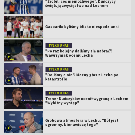
"Zrobili coś niemożliwego". Duńczycy
świętują zwycięstwo nad Lechem
Gasparik: byliśmy blisko niespodzianki
TYLKO U NAS
"Po raz kolejny daliśmy się nabrać".
Wawrzyniak ocenił Lecha
TYLKO U NAS
"Daliśmy ciała". Mocny głos z Lecha po
katastrofie
TYLKO U NAS
Trener Duńczyków ocenił wygraną z Lechem.
"Wybitny występ"
Grobowa atmosfera w Lechu. "Ból jest
ogromny. Nienawidzę tego"