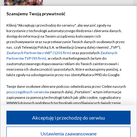
Szanujemy Twoją prywatność
Kliknij "Akceptuję i przechodzę do serwisu", aby wyrazić zgody na
korzystanie z technologii automatycznego śledzenia i zbierania danych,
TVP
dostęp do informacji na Twoim urządzeniu końcowym i ich
Abonament TVP
Regulamin TVP
przechowywanie oraz na przetwarzanie Twoich danych osobowych przez
nas, czyli Telewizję Polską S.A. w likwidacji (zwaną dalej również „TVP”),
Polityka prywatności
Sklep TVP
Zaufanych Partnerów z IAB* (1201 firm)
oraz pozostałych
Zaufanych
Partnerów TVP (93 firm)
, w celach marketingowych (w tym do
Biuro Reklamy
Moje zgody
zautomatyzowanego dopasowania reklam do Twoich zainteresowań i
mierzenia ich skuteczności) i pozostałych, które wskazujemy poniżej, a
Oferta Handlowa
Biuro reklamy
także zgody na udostępnianie przez nas identyfikatora PPID do Google.
Telegazeta ogłoszenia
Kontakt
Twoje dane osobowe zbierane podczas odwiedzania przez Ciebie naszych
Emisja w TVP
poszczególnych serwisów
zwanych dalej „Portalem”, w tym informacje
zapisywane za pomocą technologii takich jak: pliki cookie, sygnalizatory
Kanały
Rada Programowa
WWW lub innych podobnych technologii umożliwiających świadczenie
dopasowanych i bezpiecznych usług, personalizację treści oraz reklam,
Ogłoszenia przetargowe
udostępnianie funkcji mediów społecznościowych oraz analizowanie
©2026 Telewizja Polska Spółka Akcyjna w likwidacji
Akceptuję i przechodzę do serwisu
ruchu w Internecie.
Akademia Telewizyjna
Informacje o nadawcy
Twoje dane osobowe zbierane podczas odwiedzania przez Ciebie
Ustawienia zaawansowane
News
Transmisje
Wideo
Więcej
poszczególnych serwisów
na Portalu, takie jak adresy IP, identyfikatory