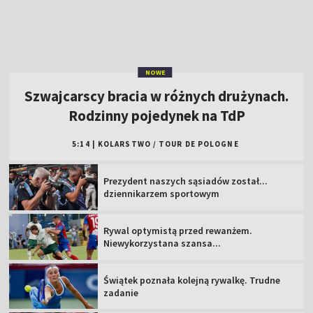
5:14
|
KOLARSTWO
/
TOUR DE POLOGNE
Prezydent naszych sąsiadów został...
dziennikarzem sportowym
Rywal optymistą przed rewanżem.
Niewykorzystana szansa...
Świątek poznała kolejną rywalkę. Trudne
zadanie
"Lewy" tym razem bez gola. Dobry początek
"Strażaków" [WIDEO]
MŚ do lat 20, Oregon: oglądaj 2. dzień
Trener GKS zachowuje optymizm. "Nie
jesteśmy bez szans"