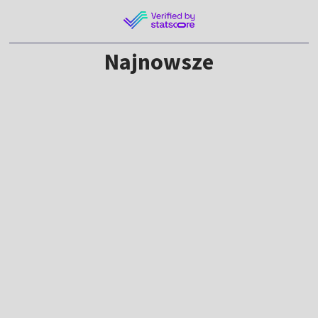
Najnowsze
NOWE
Szwajcarscy bracia w różnych drużynach.
Rodzinny pojedynek na TdP