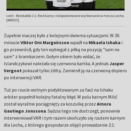
Lech - Breidablik 1:1. Rzut karny i niespodziewane wyrównanie w meczu Lecha
[WIDEO]
Zupełnie inaczej było z kolejnymi dwiema sytuacjami. W 30.
minucie
Viktor Orn Margeirsson
wpadł na
Mikaela Ishaka
i
go przewrócił, gdy ten wybiegał z piłką na pozycję "sam na
sam" z bramkarzem. Gołym okiem było widać, że
Islandczykowi należała się czerwona kartka. A jednak
Jasper
Vergoot
pokazał tylko żółtą. Zamienił ją na czerwoną dopiero
po interwencji VAR.
Tuż po rzucie wolnym podyktowanym za faul na Ishaku
arbiter popełnił kolejny fatalny błąd. W polu karnym Milić
został wyraźnie pociągnięty za koszulkę przez
Arnora
Gautiego Jonssona
. Sędzia tego nie dostrzegł, ponownie
interweniował VAR i tym razem skończyło się rzutem karnym
dla Lecha, z którego gospodarze objęli prowadzenie 2:1.