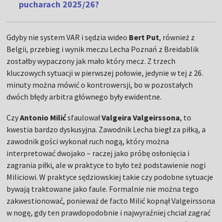
pucharach 2025/26?
Gdyby nie system VAR i sędzia wideo
Bert Put
, również z
Belgii, przebieg i wynik meczu Lecha Poznań z Breidablik
zostałby wypaczony jak mało który mecz. Z trzech
kluczowych sytuacji w pierwszej połowie, jedynie w tej z 26.
minuty można mówić o kontrowersji, bo w pozostałych
dwóch błędy arbitra głównego były ewidentne.
Czy
Antonio Milić
sfaulował
Valgeira Valgeirssona
, to
kwestia bardzo dyskusyjna. Zawodnik Lecha biegł za piłką, a
zawodnik gości wykonał ruch nogą, który można
interpretować dwojako – raczej jako próbę osłonięcia i
zagrania piłki, ale w praktyce to było też podstawienie nogi
Miliciowi. W praktyce sędziowskiej takie czy podobne sytuacje
bywają traktowane jako faule. Formalnie nie można tego
zakwestionować, ponieważ de facto Milić kopnął Valgeirssona
w nogę, gdy ten prawdopodobnie i najwyraźniej chciał zagrać