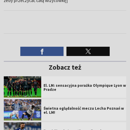
żeby przeczytać całą wizytówkę]
Zobacz też
El. LM: sensacyjna porażka Olympique Lyon w
Pradze
Świetna oglądalność meczu Lecha Poznań w
el. LM!