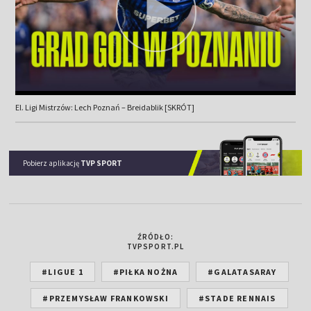
El. Ligi Mistrzów: Lech Poznań – Breidablik [SKRÓT]
Pobierz aplikację
TVP SPORT
ŹRÓDŁO:
TVPSPORT.PL
#LIGUE 1
#PIŁKA NOŻNA
#GALATASARAY
#PRZEMYSŁAW FRANKOWSKI
#STADE RENNAIS