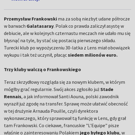
Przemysław Frankowski
ma za sobą niezbyt udane półrocze
w barwach
Galatasaray
. Polak co prawda zaliczył asystę w
debiucie, ale w kolejnych czternastu meczach nie udało mu się
błysnąć na tyle, by stać się postacią pierwszego składu.
Turecki klub po wypożyczeniu 30-latka z Lens miał obowiązek
wykupu i tak też uczynił, płacąc
siedem milionów euro.
Trzy kluby walczą o Frankowskiego
Teraz skrzydłowy rozgląda się za nowym klubem, w którym
mógłby grać regularnie. Swój akces zgłosiło już
Stade
Rennais
, a jak informował Santi Aouna, polski zawodnik
wyraził już zgodę na transfer. Sprawę może ułatwić obecność
w tej drużynie Arnauda Pouille, czyli dyrektora
wykonawczego, który sprawował tą funkcję w Lens, gdy grał
tam Frankowski. Co ciekawe, francuskie "L'Equipe" pisze
właśnie o zainteresowaniu Polakiem
jego byłego klubu
, w