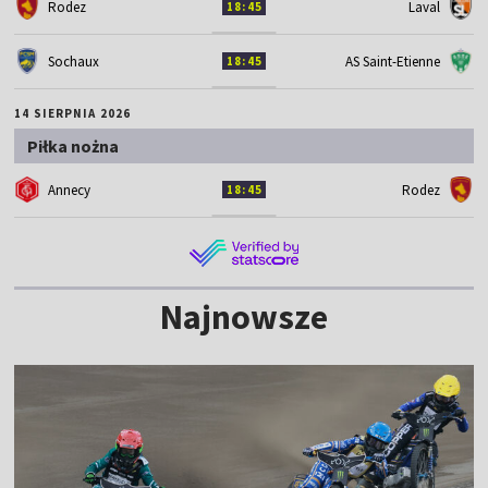
Rodez
Laval
18:45
Sochaux
AS Saint-Etienne
18:45
14 SIERPNIA 2026
Piłka nożna
Annecy
Rodez
18:45
Najnowsze