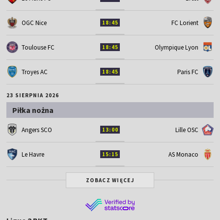
OGC Nice
FC Lorient
18:45
Toulouse FC
Olympique Lyon
18:45
Troyes AC
Paris FC
18:45
23 SIERPNIA 2026
Piłka nożna
Angers SCO
Lille OSC
13:00
Le Havre
AS Monaco
15:15
ZOBACZ WIĘCEJ