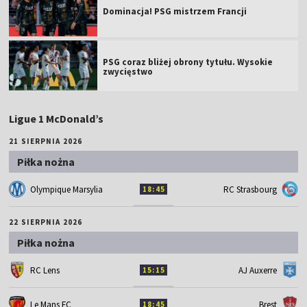
Dominacja! PSG mistrzem Francji
PSG coraz bliżej obrony tytułu. Wysokie
zwycięstwo
Ligue 1 McDonald’s
21 SIERPNIA 2026
Piłka nożna
Olympique Marsylia
RC Strasbourg
18:45
22 SIERPNIA 2026
Piłka nożna
RC Lens
AJ Auxerre
15:15
Le Mans FC
Brest
18:45