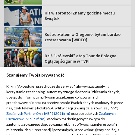
Hit w Toronto! Znamy godzinę meczu
Świątek
Kuś ze złotem w Oregonie: byłam bardzo
zestresowana [WIDEO]
Dziś "królewski" etap Tour de Pologne.
Oglądaj ściganie w TVP!
Szanujemy Twoją prywatność
Kliknij "Akceptuję i przechodzę do serwisu", aby wyrazić zgody na
korzystanie z technologii automatycznego śledzenia i zbierania danych,
TVP
dostęp do informacji na Twoim urządzeniu końcowym i ich
Abonament TVP
Regulamin TVP
przechowywanie oraz na przetwarzanie Twoich danych osobowych przez
nas, czyli Telewizję Polską S.A. w likwidacji (zwaną dalej również „TVP”),
Polityka prywatności
Sklep TVP
Zaufanych Partnerów z IAB* (1201 firm)
oraz pozostałych
Zaufanych
Partnerów TVP (93 firm)
, w celach marketingowych (w tym do
Biuro Reklamy
Moje zgody
zautomatyzowanego dopasowania reklam do Twoich zainteresowań i
mierzenia ich skuteczności) i pozostałych, które wskazujemy poniżej, a
Oferta Handlowa
Biuro reklamy