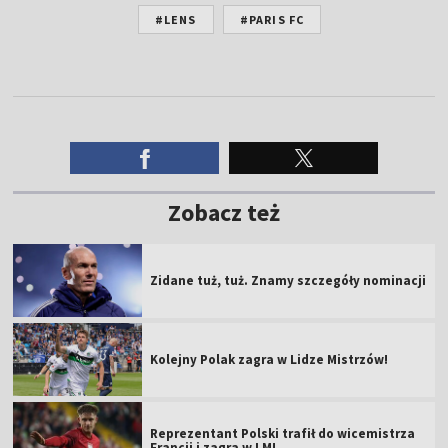
#LENS
#PARIS FC
Zobacz też
Zidane tuż, tuż. Znamy szczegóły nominacji
Kolejny Polak zagra w Lidze Mistrzów!
Reprezentant Polski trafił do wicemistrza
Francji i zagra w LM!