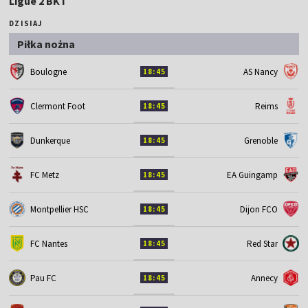
Ligue 2 BKT
DZISIAJ
Piłka nożna
Boulogne
AS Nancy
18:45
Clermont Foot
Reims
18:45
Dunkerque
Grenoble
18:45
FC Metz
EA Guingamp
18:45
Montpellier HSC
Dijon FCO
18:45
FC Nantes
Red Star
18:45
Pau FC
Annecy
18:45