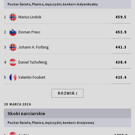
Puchar Świata, Planica, mężczyźni, konkurs indywidualny
1
Marius Lindvik
459.5
2
Domen Prevc
453.9
3
Johann A. Forfang
441.3
4
Daniel Tschofenig
438.4
5
Valentin Foubert
425.4
ROZWIŃ
28 MARCA 2026
Skoki narciarskie
Puchar Świata, Planica, mężczyźni, konkurs drużynowy