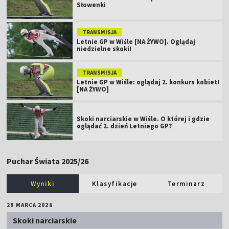
Słowenki
TRANSMISJA
Letnie GP w Wiśle [NA ŻYWO]. Oglądaj
niedzielne skoki!
TRANSMISJA
Letnie GP w Wiśle: oglądaj 2. konkurs kobiet!
[NA ŻYWO]
Skoki narciarskie w Wiśle. O której i gdzie
oglądać 2. dzień Letniego GP?
Puchar Świata 2025/26
Wyniki
Klasyfikacje
Terminarz
29 MARCA 2026
Skoki narciarskie