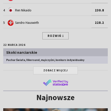
4
Ren Nikaido
230.8
5
Sandro Hauswirth
228.2
ROZWIŃ
22 MARCA 2026
Skoki narciarskie
Puchar Świata, Vikersund, mężczyźni, konkurs indywidualny
ZOBACZ WIĘCEJ
Najnowsze