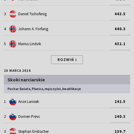
3
Daniel Tschofenig
443.5
4
Johann A. Forfang
440.3
5
Marius Lindvik
432.1
ROZWIŃ
26 MARCA 2026
Skoki narciarskie
Puchar Świata, Planica, mężczyźni, kwalifikacje
1
Anze Lanisek
242.5
2
Domen Prevc
240.3
3
Stephan Embacher
239.7