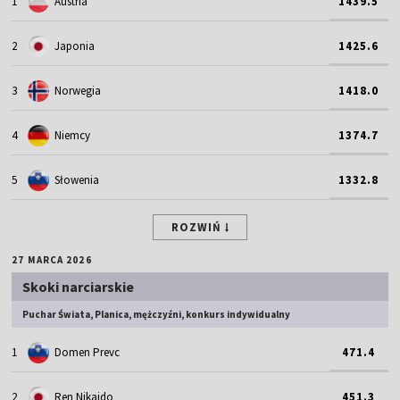
1
Austria
1439.5
2
Japonia
1425.6
3
Norwegia
1418.0
4
Niemcy
1374.7
5
Słowenia
1332.8
ROZWIŃ
27 MARCA 2026
Skoki narciarskie
Puchar Świata, Planica, mężczyźni, konkurs indywidualny
1
Domen Prevc
471.4
2
Ren Nikaido
451.3