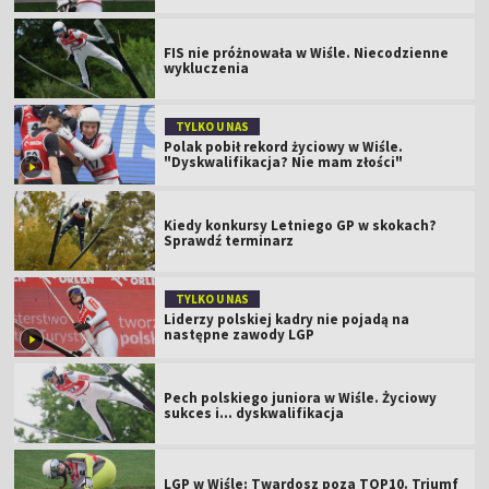
FIS nie próżnowała w Wiśle. Niecodzienne
wykluczenia
TYLKO U NAS
Polak pobił rekord życiowy w Wiśle.
"Dyskwalifikacja? Nie mam złości"
Kiedy konkursy Letniego GP w skokach?
Sprawdź terminarz
TYLKO U NAS
Liderzy polskiej kadry nie pojadą na
następne zawody LGP
Pech polskiego juniora w Wiśle. Życiowy
sukces i... dyskwalifikacja
LGP w Wiśle: Twardosz poza TOP10. Triumf