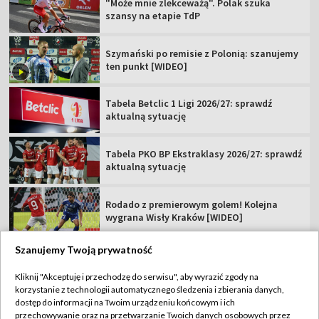
"Może mnie zlekceważą". Polak szuka
szansy na etapie TdP
Szymański po remisie z Polonią: szanujemy
ten punkt [WIDEO]
Tabela Betclic 1 Ligi 2026/27: sprawdź
aktualną sytuację
Tabela PKO BP Ekstraklasy 2026/27: sprawdź
aktualną sytuację
Rodado z premierowym golem! Kolejna
wygrana Wisły Kraków [WIDEO]
Szanujemy Twoją prywatność
Kliknij "Akceptuję i przechodzę do serwisu", aby wyrazić zgody na
korzystanie z technologii automatycznego śledzenia i zbierania danych,
TVP
dostęp do informacji na Twoim urządzeniu końcowym i ich
Abonament TVP
Regulamin TVP
przechowywanie oraz na przetwarzanie Twoich danych osobowych przez