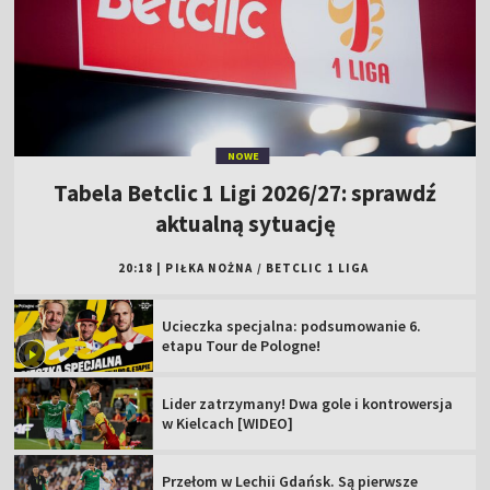
NOWE
Tabela Betclic 1 Ligi 2026/27: sprawdź
aktualną sytuację
20:18
|
PIŁKA NOŻNA
/
BETCLIC 1 LIGA
Ucieczka specjalna: podsumowanie 6.
etapu Tour de Pologne!
Lider zatrzymany! Dwa gole i kontrowersja
w Kielcach [WIDEO]
Przełom w Lechii Gdańsk. Są pierwsze