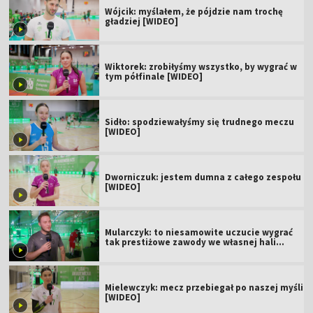
Wójcik: myślałem, że pójdzie nam trochę
gładziej [WIDEO]
Wiktorek: zrobiłyśmy wszystko, by wygrać w
tym półfinale [WIDEO]
Sidło: spodziewałyśmy się trudnego meczu
[WIDEO]
Dworniczuk: jestem dumna z całego zespołu
[WIDEO]
Mularczyk: to niesamowite uczucie wygrać
tak prestiżowe zawody we własnej hali
[WIDEO]
Mielewczyk: mecz przebiegał po naszej myśli
[WIDEO]