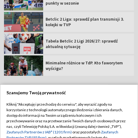
punkty w sezonie
Betclic 2 Liga: sprawdź plan transmisji 3.
kolejki w TVP
Tabela Betclic 2 Ligi 2026/27: sprawdź
aktualną sytuację
Minimalne różnice w TdP. Kto faworytem
wyścigu?
Szanujemy Twoją prywatność
TVP
Kliknij "Akceptuję i przechodzę do serwisu", aby wyrazić zgody na
korzystanie z technologii automatycznego śledzenia i zbierania danych,
Abonament TVP
Regulamin TVP
dostęp do informacji na Twoim urządzeniu końcowym i ich
Polityka prywatności
Sklep TVP
przechowywanie oraz na przetwarzanie Twoich danych osobowych przez
nas, czyli Telewizję Polską S.A. w likwidacji (zwaną dalej również „TVP”),
Biuro Reklamy
Moje zgody
Zaufanych Partnerów z IAB* (1201 firm)
oraz pozostałych
Zaufanych
Partnerów TVP (93 firm)
, w celach marketingowych (w tym do