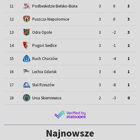
11
Podbeskidzie Bielsko-Biała
3
0
3
12
Puszcza Niepołomice
3
0
3
13
Odra Opole
3
-2
3
14
Pogoń Siedlce
3
-1
2
15
Ruch Chorzów
3
-4
1
16
Lechia Gdańsk
3
-6
1
17
Stal Rzeszów
3
-8
1
18
Unia Skierniewice
2
-3
0
Najnowsze