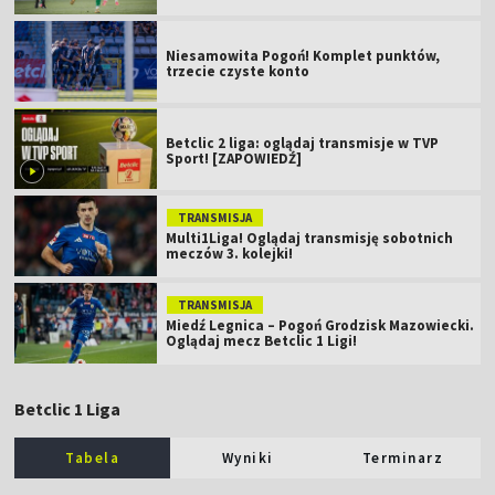
Niesamowita Pogoń! Komplet punktów,
trzecie czyste konto
Betclic 2 liga: oglądaj transmisje w TVP
Sport! [ZAPOWIEDŹ]
TRANSMISJA
Multi1Liga! Oglądaj transmisję sobotnich
meczów 3. kolejki!
TRANSMISJA
Miedź Legnica – Pogoń Grodzisk Mazowiecki.
Oglądaj mecz Betclic 1 Ligi!
Betclic 1 Liga
Tabela
Wyniki
Terminarz