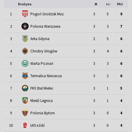
Drużyna
M
+/-
Pkt
1
Pogoń Grodzisk Maz.
3
5
9
2
Polonia Warszawa
3
3
7
3
Arka Gdynia
2
5
6
4
Chrobry Głogów
3
4
6
5
Warta Poznań
3
3
6
6
Termalica Nieciecza
3
2
6
7
FKS Stal Mielec
3
1
5
8
Miedź Legnica
3
1
4
9
Polonia Bytom
3
0
4
10
ŁKS Łódź
3
0
4