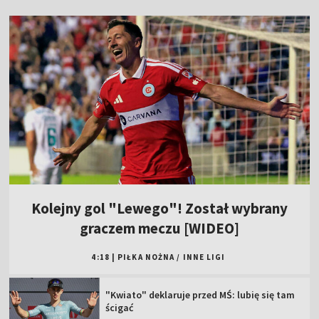
Kolejny gol "Lewego"! Został wybrany
graczem meczu [WIDEO]
4:18
|
PIŁKA NOŻNA
/
INNE LIGI
"Kwiato" deklaruje przed MŚ: lubię się tam
ścigać