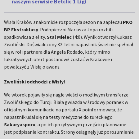
naszym serwisie Betclic 1 Ligi
Wisła Kraków znakomicie rozpoczęła sezon na zapleczu
PKO
BP Ekstraklasy
. Podopieczni Mariusza Jopa rozbili
spadkowicza z elity,
Stal Mielec
(4:0). Wynik otworzył Łukasz
Zwoliński. Doświadczony 32-letni napastnik świetnie spełniał
się w roli partnera dla Angela Rodado, który mimo
lukratywnych ofert postanowił zostać w Krakowie i
powalczyć z Wisłą o awans.
Zwoliński odchodzi z Wisły!
We wtorek pojawiły się nagłe wieści o możliwym transferze
Zwolińskiego do Turcji. Biała gwiazda w środowy poranek w
oficjalnym komunikacie na portalu X poinformowała, że
napastnik udał się na testy medyczne do tureckiego
Sakaryasporu
, a po ich pozytywnym przejściu planowane
jest podpisanie kontraktu. Strony osiągnęły już porozumienie.