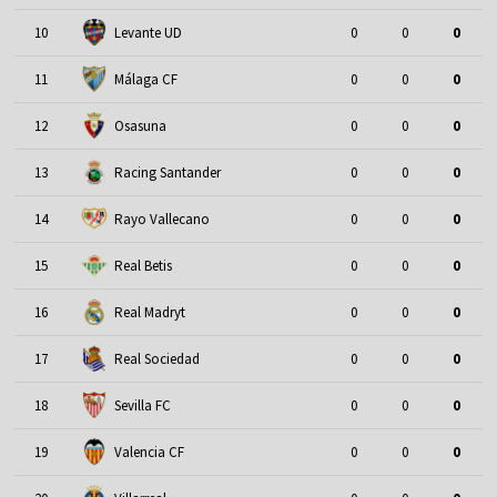
10
Levante UD
0
0
0
11
Málaga CF
0
0
0
12
Osasuna
0
0
0
13
Racing Santander
0
0
0
14
Rayo Vallecano
0
0
0
15
Real Betis
0
0
0
16
Real Madryt
0
0
0
17
Real Sociedad
0
0
0
18
Sevilla FC
0
0
0
19
Valencia CF
0
0
0