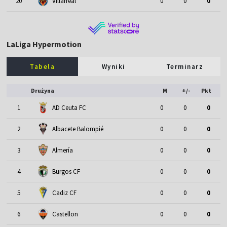
20
Villarreal
0
0
0
LaLiga Hypermotion
Tabela
Wyniki
Terminarz
Drużyna
M
+/-
Pkt
1
AD Ceuta FC
0
0
0
2
Albacete Balompié
0
0
0
3
Almería
0
0
0
4
Burgos CF
0
0
0
5
Cadiz CF
0
0
0
6
Castellon
0
0
0