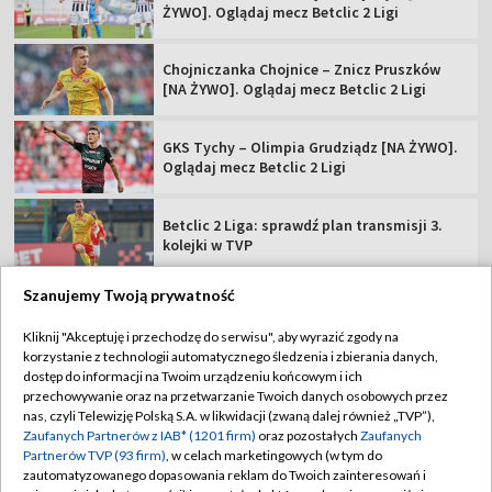
ŻYWO]. Oglądaj mecz Betclic 2 Ligi
Chojniczanka Chojnice – Znicz Pruszków
[NA ŻYWO]. Oglądaj mecz Betclic 2 Ligi
GKS Tychy – Olimpia Grudziądz [NA ŻYWO].
Oglądaj mecz Betclic 2 Ligi
Betclic 2 Liga: sprawdź plan transmisji 3.
kolejki w TVP
Szanujemy Twoją prywatność
Kliknij "Akceptuję i przechodzę do serwisu", aby wyrazić zgody na
korzystanie z technologii automatycznego śledzenia i zbierania danych,
TVP
dostęp do informacji na Twoim urządzeniu końcowym i ich
Abonament TVP
Regulamin TVP
przechowywanie oraz na przetwarzanie Twoich danych osobowych przez
nas, czyli Telewizję Polską S.A. w likwidacji (zwaną dalej również „TVP”),
Polityka prywatności
Sklep TVP
Zaufanych Partnerów z IAB* (1201 firm)
oraz pozostałych
Zaufanych
Partnerów TVP (93 firm)
, w celach marketingowych (w tym do
Biuro Reklamy
Moje zgody
zautomatyzowanego dopasowania reklam do Twoich zainteresowań i