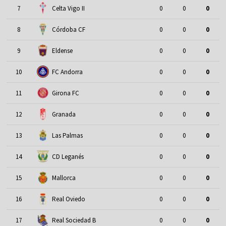
7
Celta Vigo II
0
0
0
8
Córdoba CF
0
0
0
9
Eldense
0
0
0
10
FC Andorra
0
0
0
11
Girona FC
0
0
0
12
Granada
0
0
0
13
Las Palmas
0
0
0
14
CD Leganés
0
0
0
15
Mallorca
0
0
0
16
Real Oviedo
0
0
0
17
Real Sociedad B
0
0
0