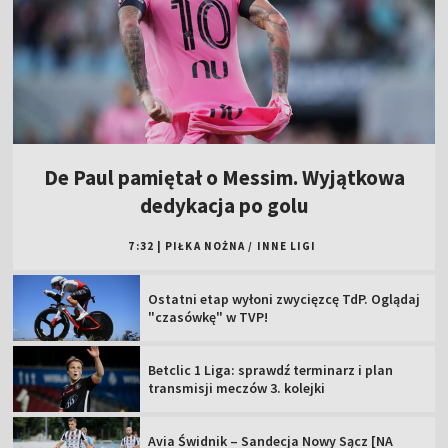
De Paul pamiętał o Messim. Wyjątkowa
dedykacja po golu
7:32
|
PIŁKA NOŻNA
/
INNE LIGI
Ostatni etap wyłoni zwycięzcę TdP. Oglądaj
"czasówkę" w TVP!
Betclic 1 Liga: sprawdź terminarz i plan
transmisji meczów 3. kolejki
Avia Świdnik – Sandecja Nowy Sącz [NA