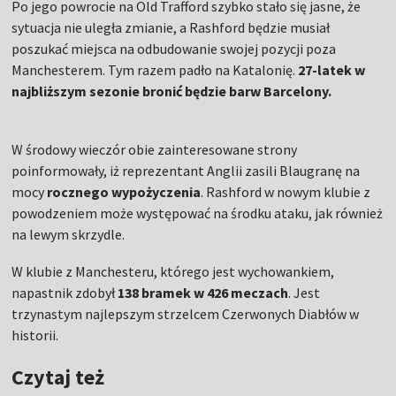
Po jego powrocie na Old Trafford szybko stało się jasne, że
sytuacja nie uległa zmianie, a Rashford będzie musiał
poszukać miejsca na odbudowanie swojej pozycji poza
Manchesterem. Tym razem padło na Katalonię.
27-latek w
najbliższym sezonie bronić będzie barw Barcelony.
W środowy wieczór obie zainteresowane strony
poinformowały, iż reprezentant Anglii zasili Blaugranę na
mocy
rocznego
wypożyczenia
. Rashford w nowym klubie z
powodzeniem może występować na środku ataku, jak również
na lewym skrzydle.
W klubie z Manchesteru, którego jest wychowankiem,
napastnik zdobył
138 bramek w 426 meczach
. Jest
trzynastym najlepszym strzelcem Czerwonych Diabłów w
historii.
Czytaj też