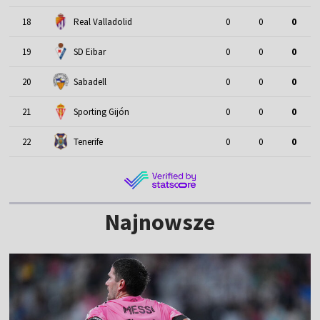
18
Real Valladolid
0
0
0
19
SD Eibar
0
0
0
20
Sabadell
0
0
0
21
Sporting Gijón
0
0
0
22
Tenerife
0
0
0
Najnowsze