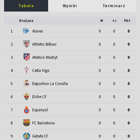
Tabela
Wyniki
Terminarz
Drużyna
M
+/-
Pkt
1
Alaves
0
0
0
2
Athletic Bilbao
0
0
0
3
Atletico Madryt
0
0
0
4
Celta Vigo
0
0
0
5
Deportivo La Coruña
0
0
0
6
Elche CF
0
0
0
7
Espanyol
0
0
0
8
FC Barcelona
0
0
0
9
Getafe CF
0
0
0