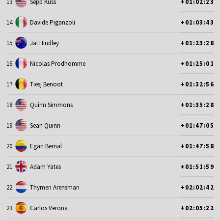
13
Sepp Kuss
+01:02:23
14
Davide Piganzoli
+01:03:43
15
Jai Hindley
+01:23:28
16
Nicolas Prodhomme
+01:25:01
17
Tiesj Benoot
+01:32:56
18
Quinn Simmons
+01:35:28
19
Sean Quinn
+01:47:05
20
Egan Bernal
+01:47:58
21
Adam Yates
+01:51:59
22
Thymen Arensman
+02:02:42
23
Carlos Verona
+02:05:22