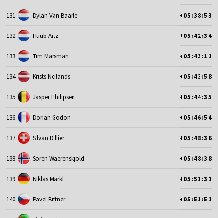
131
Dylan Van Baarle
+05:38:53
132
Huub Artz
+05:42:34
133
Tim Marsman
+05:43:11
134
Krists Neilands
+05:43:58
135
Jasper Philipsen
+05:44:35
136
Dorian Godon
+05:46:54
137
Silvan Dillier
+05:48:36
138
Soren Waerenskjold
+05:48:38
139
Niklas Markl
+05:51:31
140
Pavel Bittner
+05:51:51