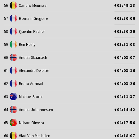
56
Xandro Meurisse
+03:49:13
57
Romain Gregoire
+03:50:00
58
Quentin Pacher
+03:50:29
59
Ben Healy
+03:51:03
60
Anders Skaarseth
+04:03:07
61
Alexandre Delettre
+04:03:16
62
Bruno Armirail
+04:03:26
63
Michael Storer
+04:11:37
64
Anders Johannessen
+04:14:42
65
Nelson Oliveira
+04:17:56
66
Vlad Van Mechelen
+04:18:07