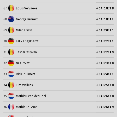
67
Louis Vervaeke
+04:18:38
68
George Bennett
+04:18:42
69
Milan Fretin
+04:20:25
70
Felix Engelhardt
+04:22:31
71
Jasper Stuyven
+04:22:49
72
Nils Politt
+04:23:30
73
Rick Pluimers
+04:24:31
74
Tim Wellens
+04:25:28
75
Mathieu Van der Poel
+04:26:28
76
Mathis Le Berre
+04:26:49