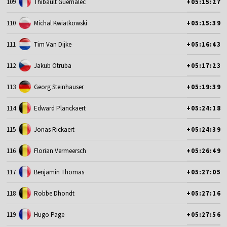
109
Thibault Guernalec
+05:15:27
110
Michal Kwiatkowski
+05:15:39
111
Tim Van Dijke
+05:16:43
112
Jakub Otruba
+05:17:23
113
Georg Steinhauser
+05:19:39
114
Edward Planckaert
+05:24:18
115
Jonas Rickaert
+05:24:39
116
Florian Vermeersch
+05:26:49
117
Benjamin Thomas
+05:27:05
118
Robbe Dhondt
+05:27:16
119
Hugo Page
+05:27:56