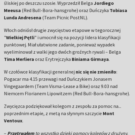
śliskiej po deszczu szosie. Wyprzedził Belga
Jordiego
Meeusa
(Red Bull-Bora-hansgrohe) oraz Duńczyka
Tobiasa
Lunda Andresena
(Team Picnic PostNL).
Włoch odniósł drugie zwycięstwo etapowe w tegorocznej
"
Wielkiej Pętli
" i umocnił się na pozycji lidera klasyfikacji
punktowej. Miał ułatwione zadanie, ponieważ wypadek
wyeliminował z walki jego dwóch groźnych rywali – Belga
Tima Merliera
oraz Erytrejczyka
Biniama Girmaya
.
W czołówce klasyfikacji generalnej
nic się nie zmieniło
:
Pogacar ma 4.15 przewagi nad Duńczykiem Jonasem
Vingegaardem (Team Visma-Lease a Bike) oraz 9.03 nad
Niemcem Florianem Lipowitzem (Red Bull-Bora-hansgrohe).
Zwycięzca podziękował kolegom z zespołu za pomoc na...
poprzednim etapie, z metą na słynnym szczycie
Mont
Ventoux
.
–
Przetrwałem
to wszystko dzięki pomocy kolegów z drużyny.