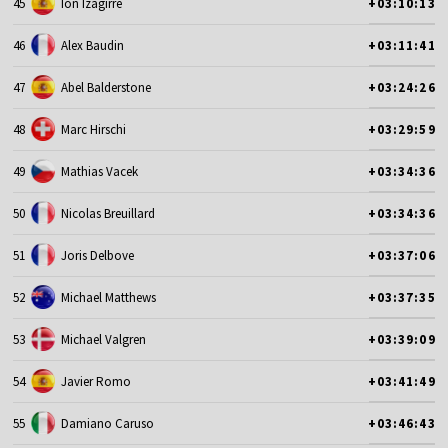
45
Ion Izagirre
+03:10:13
46
Alex Baudin
+03:11:41
47
Abel Balderstone
+03:24:26
48
Marc Hirschi
+03:29:59
49
Mathias Vacek
+03:34:36
50
Nicolas Breuillard
+03:34:36
51
Joris Delbove
+03:37:06
52
Michael Matthews
+03:37:35
53
Michael Valgren
+03:39:09
54
Javier Romo
+03:41:49
55
Damiano Caruso
+03:46:43