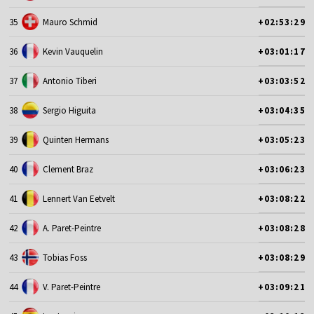
35
Mauro Schmid
+02:53:29
36
Kevin Vauquelin
+03:01:17
37
Antonio Tiberi
+03:03:52
38
Sergio Higuita
+03:04:35
39
Quinten Hermans
+03:05:23
40
Clement Braz
+03:06:23
41
Lennert Van Eetvelt
+03:08:22
42
A. Paret-Peintre
+03:08:28
43
Tobias Foss
+03:08:29
44
V. Paret-Peintre
+03:09:21