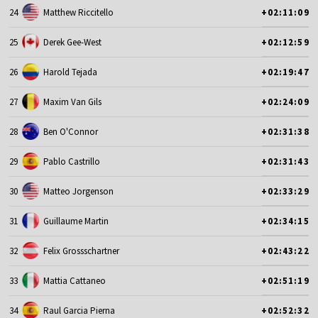
24
Matthew Riccitello
+02:11:09
25
Derek Gee-West
+02:12:59
26
Harold Tejada
+02:19:47
27
Maxim Van Gils
+02:24:09
28
Ben O'Connor
+02:31:38
29
Pablo Castrillo
+02:31:43
30
Matteo Jorgenson
+02:33:29
31
Guillaume Martin
+02:34:15
32
Felix Grossschartner
+02:43:22
33
Mattia Cattaneo
+02:51:19
34
Raul Garcia Pierna
+02:52:32