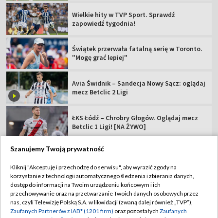
Wielkie hity w TVP Sport. Sprawdź
zapowiedź tygodnia!
Świątek przerwała fatalną serię w Toronto.
"Mogę grać lepiej"
Avia Świdnik – Sandecja Nowy Sącz: oglądaj
mecz Betclic 2 Ligi
ŁKS Łódź – Chrobry Głogów. Oglądaj mecz
Betclic 1 Ligi! [NA ŻYWO]
Szanujemy Twoją prywatność
Kliknij "Akceptuję i przechodzę do serwisu", aby wyrazić zgody na
korzystanie z technologii automatycznego śledzenia i zbierania danych,
TVP
dostęp do informacji na Twoim urządzeniu końcowym i ich
Abonament TVP
Regulamin TVP
przechowywanie oraz na przetwarzanie Twoich danych osobowych przez
nas, czyli Telewizję Polską S.A. w likwidacji (zwaną dalej również „TVP”),
Polityka prywatności
Sklep TVP
Zaufanych Partnerów z IAB* (1201 firm)
oraz pozostałych
Zaufanych