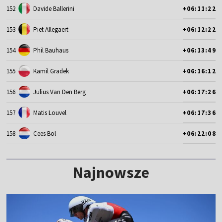
152
Davide Ballerini
+06:11:22
153
Piet Allegaert
+06:12:22
154
Phil Bauhaus
+06:13:49
155
Kamil Gradek
+06:16:12
156
Julius Van Den Berg
+06:17:26
157
Matis Louvel
+06:17:36
158
Cees Bol
+06:22:08
Najnowsze