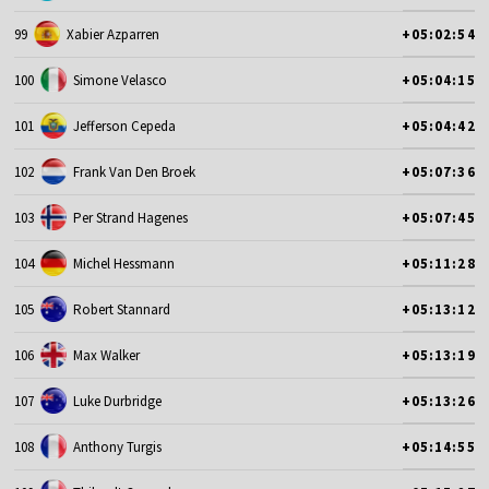
99
Xabier Azparren
+05:02:54
100
Simone Velasco
+05:04:15
101
Jefferson Cepeda
+05:04:42
102
Frank Van Den Broek
+05:07:36
103
Per Strand Hagenes
+05:07:45
104
Michel Hessmann
+05:11:28
105
Robert Stannard
+05:13:12
106
Max Walker
+05:13:19
107
Luke Durbridge
+05:13:26
108
Anthony Turgis
+05:14:55