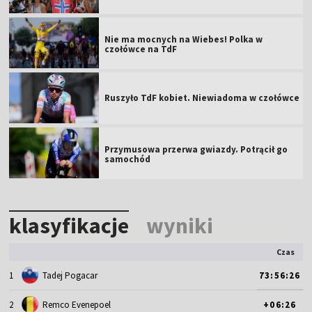
Nie ma mocnych na Wiebes! Polka w
czołówce na TdF
Ruszyło TdF kobiet. Niewiadoma w czołówce
Przymusowa przerwa gwiazdy. Potrącił go
samochód
klasyfikacje
wyniki
Czas
1
Tadej Pogacar
73:56:26
2
Remco Evenepoel
+06:26