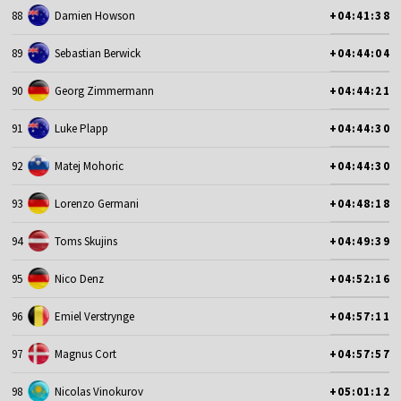
88
Damien Howson
+04:41:38
89
Sebastian Berwick
+04:44:04
90
Georg Zimmermann
+04:44:21
91
Luke Plapp
+04:44:30
92
Matej Mohoric
+04:44:30
93
Lorenzo Germani
+04:48:18
94
Toms Skujins
+04:49:39
95
Nico Denz
+04:52:16
96
Emiel Verstrynge
+04:57:11
97
Magnus Cort
+04:57:57
98
Nicolas Vinokurov
+05:01:12