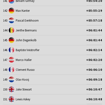
141
Biniam Girmay
+05:54:20
142
Max Kanter
+05:55:29
143
Pascal Eenkhoorn
+05:57:18
144
Jenthe Biermans
+06:01:44
145
John Degenkolb
+06:01:44
146
Baptiste Veistroffer
+06:02:14
147
Marco Haller
+06:02:20
148
Clement Russo
+06:06:10
149
Olav Kooij
+06:09:18
150
Jake Stewart
+06:10:47
151
Lewis Askey
+06:10:48