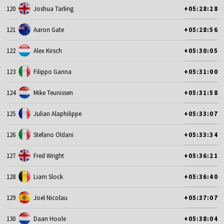
120
Joshua Tarling
+05:28:28
121
Aaron Gate
+05:28:56
122
Alex Kirsch
+05:30:05
123
Filippo Ganna
+05:31:00
124
Mike Teunissen
+05:31:58
125
Julian Alaphilippe
+05:33:07
126
Stefano Oldani
+05:33:34
127
Fred Wright
+05:36:21
128
Liam Slock
+05:36:40
129
Joel Nicolau
+05:37:07
130
Daan Hoole
+05:38:04