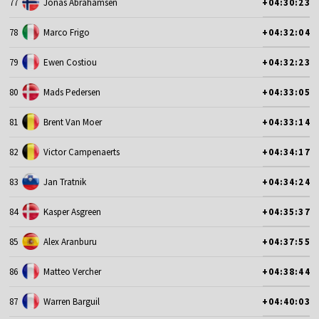
77
Jonas Abrahamsen
+04:30:23
78
Marco Frigo
+04:32:04
79
Ewen Costiou
+04:32:23
80
Mads Pedersen
+04:33:05
81
Brent Van Moer
+04:33:14
82
Victor Campenaerts
+04:34:17
83
Jan Tratnik
+04:34:24
84
Kasper Asgreen
+04:35:37
85
Alex Aranburu
+04:37:55
86
Matteo Vercher
+04:38:44
87
Warren Barguil
+04:40:03