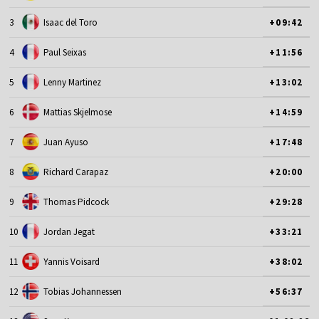
3
Isaac del Toro
+09:42
4
Paul Seixas
+11:56
5
Lenny Martinez
+13:02
6
Mattias Skjelmose
+14:59
7
Juan Ayuso
+17:48
8
Richard Carapaz
+20:00
9
Thomas Pidcock
+29:28
10
Jordan Jegat
+33:21
11
Yannis Voisard
+38:02
12
Tobias Johannessen
+56:37