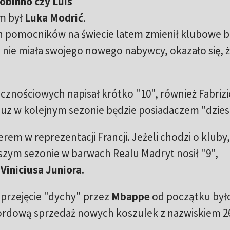
Robinho czy Luis
m był
Luka Modrić
.
 pomocników na świecie latem zmienił klubowe b
 nie miała swojego nowego nabywcy, okazało się, ż
znościowych napisał krótko "10", również Fabrizi
uz w kolejnym sezonie będzie posiadaczem "dziesi
em w reprezentacji Francji. Jeżeli chodzi o kluby
wszym sezonie w barwach Realu Madryt nosił "9",
o
Viniciusa Juniora
.
 przejęcie "dychy" przez
Mbappe
od początku był
kordową sprzedaż nowych koszulek z nazwiskiem 26