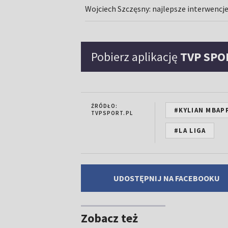
Wojciech Szczęsny: najlepsze interwencj
Pobierz aplikację
TVP SPO
ŹRÓDŁO:
#KYLIAN MBAP
TVPSPORT.PL
#LA LIGA
UDOSTĘPNIJ NA FACEBOOKU
Zobacz też