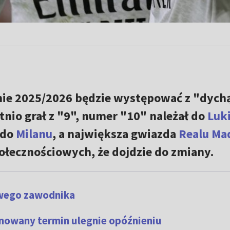
ie 2025/2026 będzie występować z "dych
tnio grał z "9", numer "10" należał do
Luk
 do
Milanu
, a największa gwiazda
Realu Ma
ołecznościowych, że dojdzie do zmiany.
owego zawodnika
nowany termin ulegnie opóźnieniu