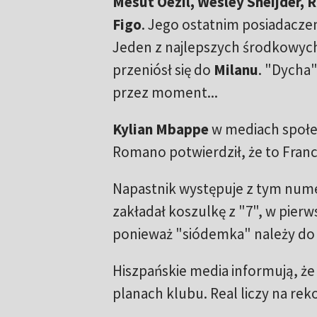
Mesut Oezil, Wesley Sneijder, 
Figo
. Jego ostatnim posiadacze
Jeden z najlepszych środkowych
przeniósł się do
Milanu
. "Dycha"
przez moment...
Kylian Mbappe
w mediach społec
Romano potwierdził, że to Franc
Napastnik występuje z tym numer
zakładał koszulkę z "7", w pier
ponieważ "siódemka" należy d
Hiszpańskie media informują, że
planach klubu. Real liczy na re