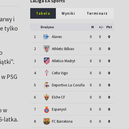
LaLiga EA Sports
Tabela
Wyniki
Terminarz
arwy i
e tylko
Drużyna
M
+/-
Pkt
1
Alaves
0
0
0
2
Athletic Bilbao
0
0
0
o
ątki".
3
Atletico Madryt
0
0
0
4
Celta Vigo
0
0
0
, w PSG
5
Deportivo La Coruña
0
0
0
6
Elche CF
0
0
0
o w
7
Espanyol
0
0
0
-latka.
8
FC Barcelona
0
0
0