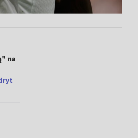
ą" na
i
dryt