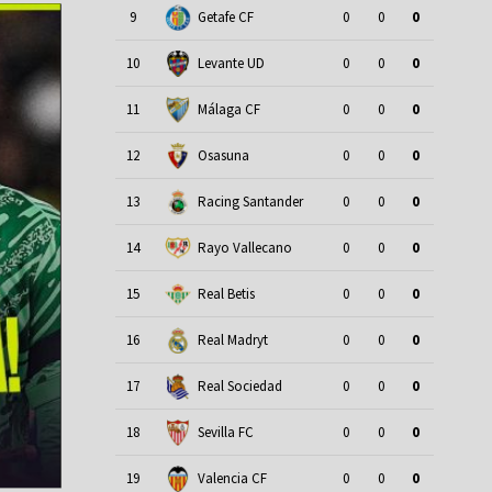
9
Getafe CF
0
0
0
10
Levante UD
0
0
0
11
Málaga CF
0
0
0
12
Osasuna
0
0
0
13
Racing Santander
0
0
0
14
Rayo Vallecano
0
0
0
15
Real Betis
0
0
0
16
Real Madryt
0
0
0
17
Real Sociedad
0
0
0
18
Sevilla FC
0
0
0
19
Valencia CF
0
0
0