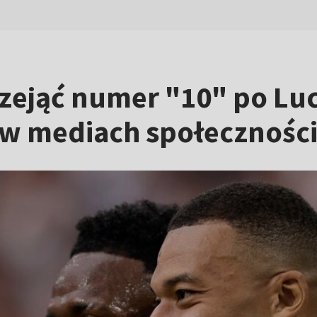
ejąć numer "10" po Luc
 w mediach społecznośc