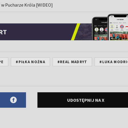
e w Pucharze Króla [WIDEO]
RT
PE
#PIŁKA NOŻNA
#REAL MADRYT
#LUKA MODRI
UDOSTĘPNIJ NA X