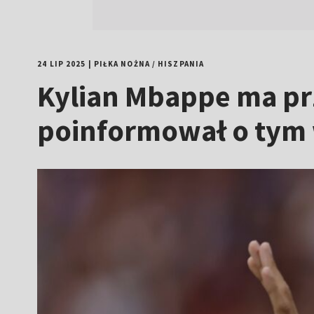
24 LIP 2025
|
PIŁKA NOŻNA
/
HISZPANIA
Kylian Mbappe ma prz
poinformował o tym