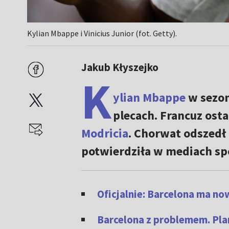
Kylian Mbappe i Vinicius Junior (fot. Getty).
Jakub Kłyszejko
K
ylian Mbappe
w sezon
plecach. Francuz osta
Modricia
. Chorwat odszedł
potwierdziła w mediach sp
Oficjalnie: Barcelona ma n
Barcelona z problemem. Pla