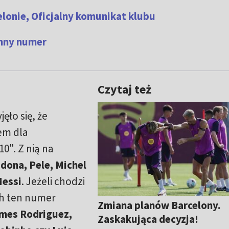
lonie, Oficjalny komunikat klubu
ynny numer
Czytaj też
ęło się, że
em dla
0". Z nią na
dona, Pele, Michel
Messi
. Jeżeli chodzi
ch ten numer
Zmiana planów Barcelony.
mes Rodriguez,
Zaskakująca decyzja!