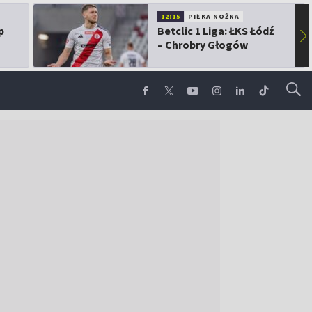
12:15
PIŁKA NOŻNA
p
Betclic 1 Liga: ŁKS Łódź
▶
– Chrobry Głogów