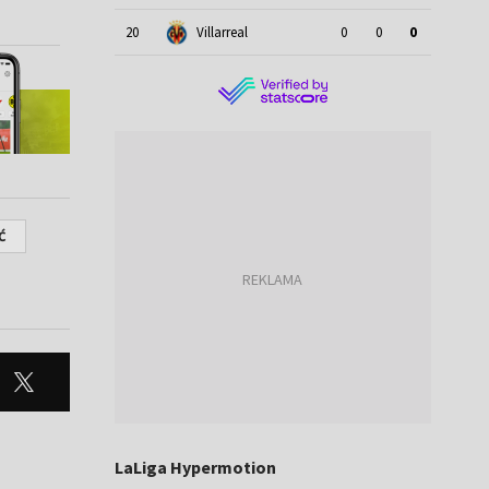
20
Villarreal
0
0
0
Ć
LaLiga Hypermotion