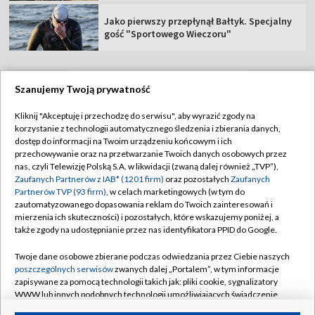
Jako pierwszy przepłynął Bałtyk. Specjalny
gość "Sportowego Wieczoru"
Szanujemy Twoją prywatność
TVP
Kliknij "Akceptuję i przechodzę do serwisu", aby wyrazić zgody na
korzystanie z technologii automatycznego śledzenia i zbierania danych,
Abonament TVP
Regulamin TVP
dostęp do informacji na Twoim urządzeniu końcowym i ich
Polityka prywatności
Sklep TVP
przechowywanie oraz na przetwarzanie Twoich danych osobowych przez
nas, czyli Telewizję Polską S.A. w likwidacji (zwaną dalej również „TVP”),
Biuro Reklamy
Moje zgody
Zaufanych Partnerów z IAB* (1201 firm)
oraz pozostałych
Zaufanych
Partnerów TVP (93 firm)
, w celach marketingowych (w tym do
Oferta Handlowa
Biuro reklamy
zautomatyzowanego dopasowania reklam do Twoich zainteresowań i
mierzenia ich skuteczności) i pozostałych, które wskazujemy poniżej, a
Telegazeta ogłoszenia
Kontakt
także zgody na udostępnianie przez nas identyfikatora PPID do Google.
Emisja w TVP
Twoje dane osobowe zbierane podczas odwiedzania przez Ciebie naszych
Kanały
Rada Programowa
poszczególnych serwisów
zwanych dalej „Portalem”, w tym informacje
zapisywane za pomocą technologii takich jak: pliki cookie, sygnalizatory
Ogłoszenia przetargowe
WWW lub innych podobnych technologii umożliwiających świadczenie
©2026 Telewizja Polska Spółka Akcyjna w likwidacji
dopasowanych i bezpiecznych usług, personalizację treści oraz reklam,
Akademia Telewizyjna