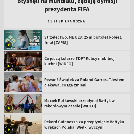
Błysnęli na mundialu, żądają dymisji
prezydenta FIFA
11:21
|
PIŁKA NOŻNA
Strzelectwo, ME U23: 25 m pistolet kobiet,
finał [ZAPIS]
Co jedzą kolarze TDP? Kulisy mobilnej
kuchni [WIDEO]
Rewanż Świątek za Roland Garros. "Jestem
ciekawa, co Iga zmieni"
Maciek Rutkowski przepłynął Bałtyk w
rekordowym czasie [WIDEO]
Rekord Guinnessa za przepłynięcie Bałtyku
w rękach Polaka. Wielki wyczyn!