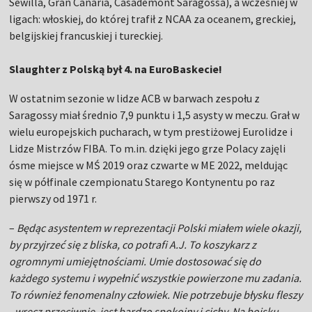
Sewilla, Gran Canaria, Casademont Saragossa), a wcześniej w
ligach: włoskiej, do której trafił z NCAA za oceanem, greckiej,
belgijskiej francuskiej i tureckiej.
Slaughter z Polską był 4. na EuroBaskecie!
W ostatnim sezonie w lidze ACB w barwach zespołu z
Saragossy miał średnio 7,9 punktu i 1,5 asysty w meczu. Grał w
wielu europejskich pucharach, w tym prestiżowej Eurolidze i
Lidze Mistrzów FIBA. To m.in. dzięki jego grze Polacy zajęli
ósme miejsce w MŚ 2019 oraz czwarte w ME 2022, meldując
się w półfinale czempionatu Starego Kontynentu po raz
pierwszy od 1971 r.
–
Będąc asystentem w reprezentacji Polski miałem wiele okazji,
by przyjrzeć się z bliska, co potrafi A.J. To koszykarz z
ogromnymi umiejętnościami. Umie dostosować się do
każdego systemu i wypełnić wszystkie powierzone mu zadania.
To również fenomenalny człowiek. Nie potrzebuje błysku fleszy
- wręcz przeciwnie, jest bardzo spokojny i cichy. Na boisku