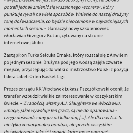
potrafi jednak zmienić się w szalonego »scorera«, który
punktuje rywali na wiele sposobów. Wniesie do naszej drużyny
tonę doświadczenia, co będzie nieocenione w najważniejszych
momentach sezonu
– tłumaczył nowy szkoleniowiec
włocławian Grzegorz Kożan, cytowany na stronie
internetowej klubu.
Zastąpił on Turka Selcuka Ernaka, który rozstał się z Anwilem
po jednym sezonie. Drużyna pod jego wodzą zajęła czwarte
miejsce, przystępując do walki o mistrzostwo Polski z pozycji
lidera tabeli Orlen Basket Ligi.
Prezes zarządu KK Włocławek Łukasz Pszczółkowski ocenił, że
transfer wzbudził wielkie zainteresowanie w koszykarskim
świecie. –
Z radością witamy A.J. Slaughtera we Włocławku.
Emocje, jakie wywołuje ten gracz, są nie do opanowania -
czego doświadczamy już od kilku dni, [...]. Ale dla nas A.J. to
nie tylko »emocjonalna bomba«, ale przede wszystkim
doświadczenie, jakość i spokój, które może nam dać.