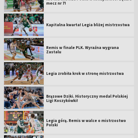
mecz nr 7!
Kapitalna kwarta! Legia bliżej mistrzostwa
Remis w finale PLK. Wyraźna wygrana
Zastalu
Legia zrobiła krok w stronę mistrzostwa
Brązowe Dziki. Historyczny medal Polskiej
Ligi Koszykówki!
Legia górą. Remis w walce o mistrzostwo
Polski