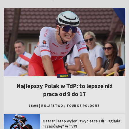
NOWE
Najlepszy Polak w TdP: to lepsze niż
praca od 9 do 17
16:04
|
KOLARSTWO
/
TOUR DE POLOGNE
Ostatni etap wyłoni zwycięzcę TdP! Oglądaj
"czasówkę" w TVP!