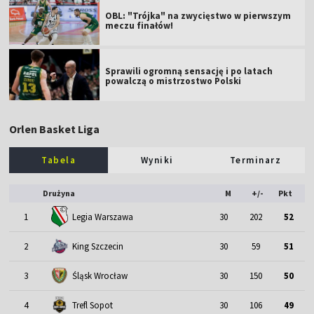
OBL: "Trójka" na zwycięstwo w pierwszym
meczu finałów!
Sprawili ogromną sensację i po latach
powalczą o mistrzostwo Polski
Orlen Basket Liga
Tabela
Wyniki
Terminarz
Drużyna
M
+/-
Pkt
1
Legia Warszawa
30
202
52
2
King Szczecin
30
59
51
3
Śląsk Wrocław
30
150
50
4
Trefl Sopot
30
106
49