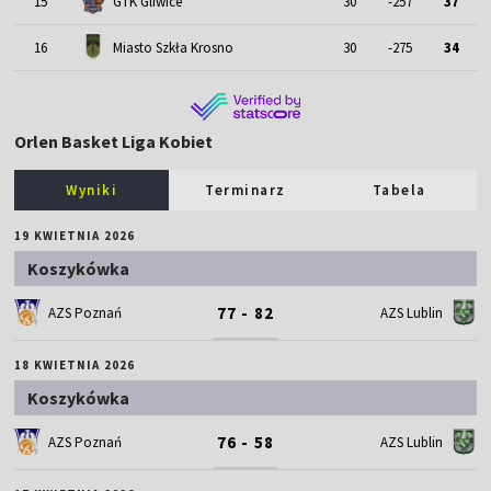
15
GTK Gliwice
30
-257
37
16
Miasto Szkła Krosno
30
-275
34
Orlen Basket Liga Kobiet
Wyniki
Terminarz
Tabela
19 KWIETNIA 2026
Koszykówka
77 - 82
AZS Poznań
AZS Lublin
18 KWIETNIA 2026
Koszykówka
76 - 58
AZS Poznań
AZS Lublin