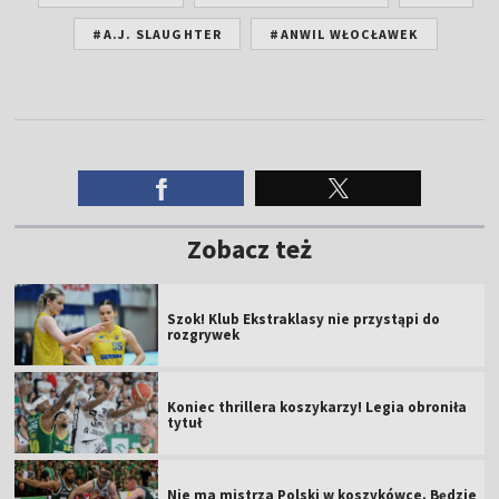
#A.J. SLAUGHTER
#ANWIL WŁOCŁAWEK
Zobacz też
Szok! Klub Ekstraklasy nie przystąpi do
rozgrywek
Koniec thrillera koszykarzy! Legia obroniła
tytuł
Nie ma mistrza Polski w koszykówce. Będzie