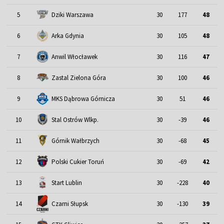
5
Dziki Warszawa
30
177
48
6
Arka Gdynia
30
105
48
7
Anwil Włocławek
30
116
47
8
Zastal Zielona Góra
30
100
46
9
MKS Dąbrowa Górnicza
30
51
46
10
Stal Ostrów Wlkp.
30
-39
46
11
Górnik Wałbrzych
30
-68
45
12
Polski Cukier Toruń
30
-69
42
13
Start Lublin
30
-228
40
14
Czarni Słupsk
30
-130
39