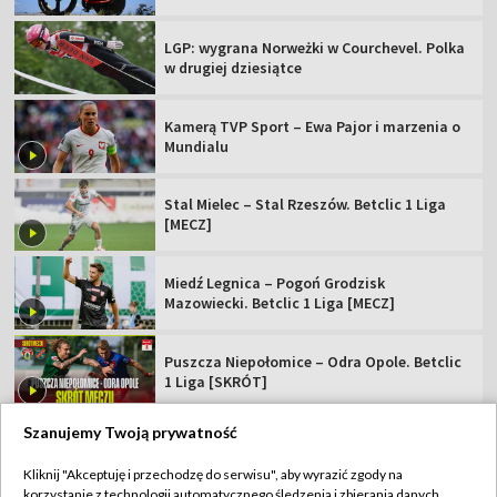
LGP: wygrana Norweżki w Courchevel. Polka
w drugiej dziesiątce
Kamerą TVP Sport – Ewa Pajor i marzenia o
Mundialu
Stal Mielec – Stal Rzeszów. Betclic 1 Liga
[MECZ]
Miedź Legnica – Pogoń Grodzisk
Mazowiecki. Betclic 1 Liga [MECZ]
Puszcza Niepołomice – Odra Opole. Betclic
1 Liga [SKRÓT]
Szanujemy Twoją prywatność
Kliknij "Akceptuję i przechodzę do serwisu", aby wyrazić zgody na
korzystanie z technologii automatycznego śledzenia i zbierania danych,