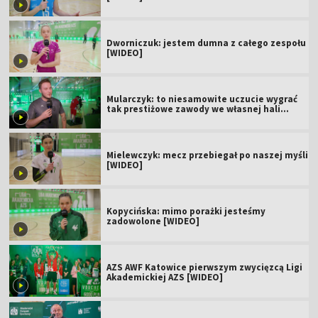
Dworniczuk: jestem dumna z całego zespołu
[WIDEO]
Mularczyk: to niesamowite uczucie wygrać
tak prestiżowe zawody we własnej hali
[WIDEO]
Mielewczyk: mecz przebiegał po naszej myśli
[WIDEO]
Kopycińska: mimo porażki jesteśmy
zadowolone [WIDEO]
AZS AWF Katowice pierwszym zwycięzcą Ligi
Akademickiej AZS [WIDEO]