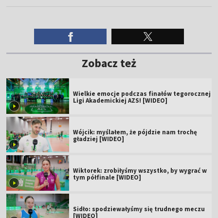
Zobacz też
Wielkie emocje podczas finałów tegorocznej
Ligi Akademickiej AZS! [WIDEO]
Wójcik: myślałem, że pójdzie nam trochę
gładziej [WIDEO]
Wiktorek: zrobiłyśmy wszystko, by wygrać w
tym półfinale [WIDEO]
Sidło: spodziewałyśmy się trudnego meczu
[WIDEO]