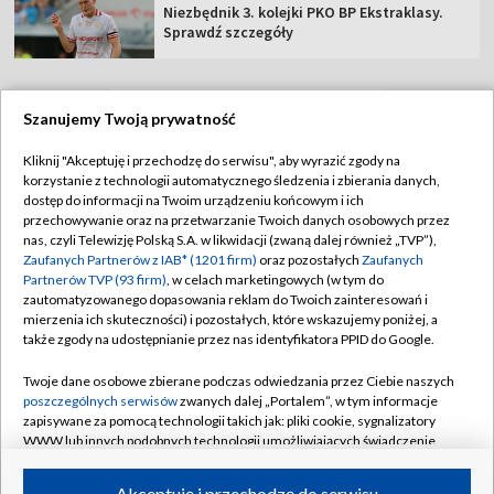
Niezbędnik 3. kolejki PKO BP Ekstraklasy.
Sprawdź szczegóły
Szanujemy Twoją prywatność
TVP
Kliknij "Akceptuję i przechodzę do serwisu", aby wyrazić zgody na
korzystanie z technologii automatycznego śledzenia i zbierania danych,
Abonament TVP
Regulamin TVP
dostęp do informacji na Twoim urządzeniu końcowym i ich
Polityka prywatności
Sklep TVP
przechowywanie oraz na przetwarzanie Twoich danych osobowych przez
nas, czyli Telewizję Polską S.A. w likwidacji (zwaną dalej również „TVP”),
Biuro Reklamy
Moje zgody
Zaufanych Partnerów z IAB* (1201 firm)
oraz pozostałych
Zaufanych
Partnerów TVP (93 firm)
, w celach marketingowych (w tym do
Oferta Handlowa
Biuro reklamy
zautomatyzowanego dopasowania reklam do Twoich zainteresowań i
mierzenia ich skuteczności) i pozostałych, które wskazujemy poniżej, a
Telegazeta ogłoszenia
Kontakt
także zgody na udostępnianie przez nas identyfikatora PPID do Google.
Emisja w TVP
Twoje dane osobowe zbierane podczas odwiedzania przez Ciebie naszych
Kanały
Rada Programowa
poszczególnych serwisów
zwanych dalej „Portalem”, w tym informacje
zapisywane za pomocą technologii takich jak: pliki cookie, sygnalizatory
Ogłoszenia przetargowe
WWW lub innych podobnych technologii umożliwiających świadczenie
©2026 Telewizja Polska Spółka Akcyjna w likwidacji
dopasowanych i bezpiecznych usług, personalizację treści oraz reklam,
Akademia Telewizyjna
udostępnianie funkcji mediów społecznościowych oraz analizowanie
Akceptuję i przechodzę do serwisu