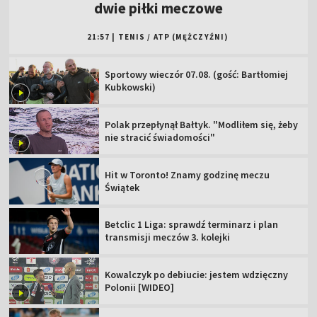
dwie piłki meczowe
21:57
|
TENIS
/
ATP (MĘŻCZYŹNI)
Sportowy wieczór 07.08. (gość: Bartłomiej
Kubkowski)
Polak przepłynął Bałtyk. "Modliłem się, żeby
nie stracić świadomości"
Hit w Toronto! Znamy godzinę meczu
Świątek
Betclic 1 Liga: sprawdź terminarz i plan
transmisji meczów 3. kolejki
Kowalczyk po debiucie: jestem wdzięczny
Polonii [WIDEO]