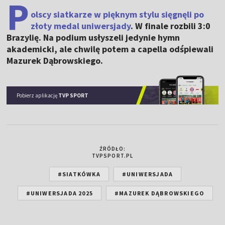
P
olscy siatkarze w pięknym stylu sięgnęli po
złoty medal uniwersjady
. W finale rozbili 3:0
Brazylię. Na podium usłyszeli jedynie hymn
akademicki, ale chwilę potem a capella odśpiewali
Mazurek Dąbrowskiego.
Pobierz aplikację
TVP SPORT
ŹRÓDŁO:
TVPSPORT.PL
#SIATKÓWKA
#UNIWERSJADA
#UNIWERSJADA 2025
#MAZUREK DĄBROWSKIEGO