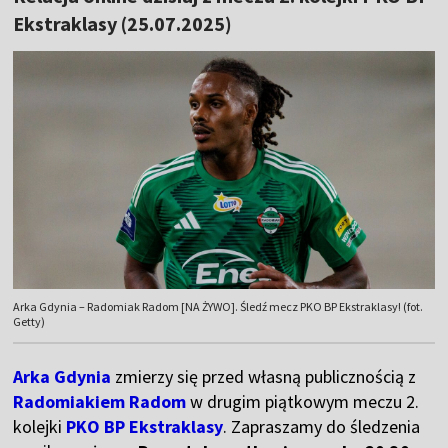
Ekstraklasy (25.07.2025)
Arka Gdynia – Radomiak Radom [NA ŻYWO]. Śledź mecz PKO BP Ekstraklasy! (fot.
Getty)
Arka Gdynia
zmierzy się przed własną publicznością z
Radomiakiem Radom
w drugim piątkowym meczu 2.
kolejki
PKO BP Ekstraklasy
. Zapraszamy do śledzenia