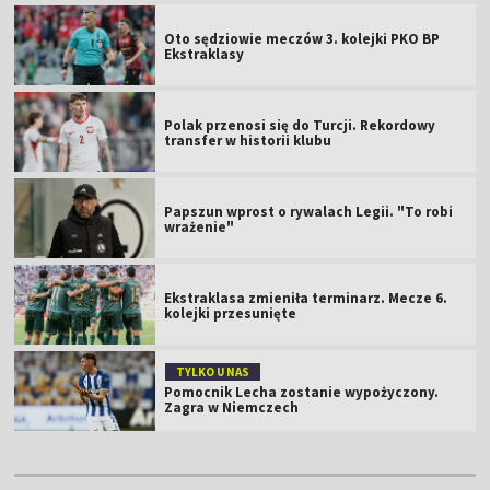
Oto sędziowie meczów 3. kolejki PKO BP
Ekstraklasy
Polak przenosi się do Turcji. Rekordowy
transfer w historii klubu
Papszun wprost o rywalach Legii. "To robi
wrażenie"
Ekstraklasa zmieniła terminarz. Mecze 6.
kolejki przesunięte
TYLKO U NAS
Pomocnik Lecha zostanie wypożyczony.
Zagra w Niemczech