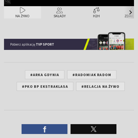
NA ŻYWO
SKŁADY
H2H
ZDARZE
Pobierz aplikację
TVP SPORT
#ARKA GDYNIA
#RADOMIAK RADOM
#PKO BP EKSTRAKLASA
#RELACJA NA ŻYWO