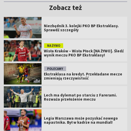
Zobacz też
Niezbędnik 3. kolejki PKO BP Ekstraklasy.
Sprawdź szczegóły
NA ŻYWO
Wisła Kraków – Wisła Płock [NA ŻYWO]. Śledź
wynik meczu PKO BP Ekstraklasy!
POLECAMY
Ekstraklasa na kredyt. Przekładane mecze
zmieniają rzeczywistość
Lech ma dylemat po starciu z Farerami.
Rozważa przełożenie meczu
Legia Warszawa może pozyskać nowego
napastnika. Był w kadrze na mundial!