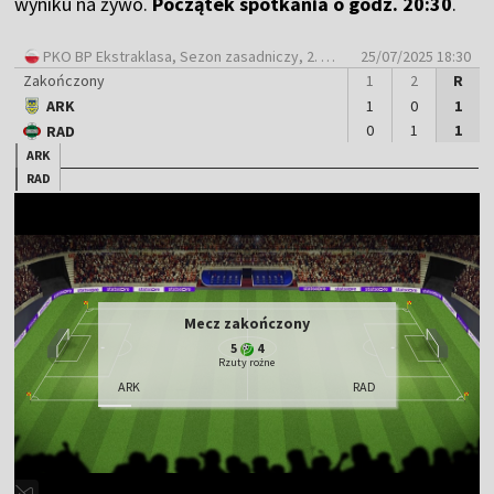
wyniku na żywo.
Początek spotkania o godz. 20:30
.
PKO BP Ekstraklasa
, Sezon zasadniczy, 2. Kolejka
25/07/2025 18:30
Zakończony
1
2
R
ARK
1
0
1
0
1
1
RAD
ARK
RAD
Mecz zakończony
5
4
Rzuty rożne
ARK
RAD