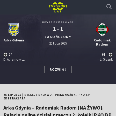
PKO BP EKSTRAKLASA
1 - 1
ZAKOŃCZONY
Arka Gdynia
Radomiak
25 lipca 2025
Radom
14'
61'
D. Abramowicz
J. Grzesik
ROZWIŃ
25 LIP 2025
|
RELACJE NA ŻYWO
/
PIŁKA NOŻNA
/
PKO BP
EKSTRAKLASA
Arka Gdynia – Radomiak Radom [NA ŻYWO].
Relacja online dzisiaj z meczu 2. kolejki PKO BP