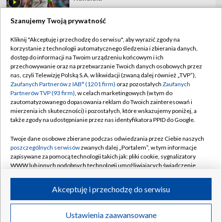
Szanujemy Twoją prywatność
Kliknij "Akceptuję i przechodzę do serwisu", aby wyrazić zgody na
korzystanie z technologii automatycznego śledzenia i zbierania danych,
TVP
dostęp do informacji na Twoim urządzeniu końcowym i ich
Abonament TVP
Regulamin TVP
przechowywanie oraz na przetwarzanie Twoich danych osobowych przez
nas, czyli Telewizję Polską S.A. w likwidacji (zwaną dalej również „TVP”),
Polityka prywatności
Sklep TVP
Zaufanych Partnerów z IAB* (1201 firm)
oraz pozostałych
Zaufanych
Partnerów TVP (93 firm)
, w celach marketingowych (w tym do
Biuro Reklamy
Moje zgody
zautomatyzowanego dopasowania reklam do Twoich zainteresowań i
mierzenia ich skuteczności) i pozostałych, które wskazujemy poniżej, a
Oferta Handlowa
Biuro reklamy
także zgody na udostępnianie przez nas identyfikatora PPID do Google.
Telegazeta ogłoszenia
Kontakt
Twoje dane osobowe zbierane podczas odwiedzania przez Ciebie naszych
Emisja w TVP
poszczególnych serwisów
zwanych dalej „Portalem”, w tym informacje
zapisywane za pomocą technologii takich jak: pliki cookie, sygnalizatory
Kanały
Rada Programowa
WWW lub innych podobnych technologii umożliwiających świadczenie
dopasowanych i bezpiecznych usług, personalizację treści oraz reklam,
Ogłoszenia przetargowe
udostępnianie funkcji mediów społecznościowych oraz analizowanie
©2026 Telewizja Polska Spółka Akcyjna w likwidacji
Akceptuję i przechodzę do serwisu
ruchu w Internecie.
Akademia Telewizyjna
Informacje o nadawcy
Twoje dane osobowe zbierane podczas odwiedzania przez Ciebie
Ustawienia zaawansowane
News
Transmisje
Wideo
Więcej
poszczególnych serwisów
na Portalu, takie jak adresy IP, identyfikatory