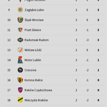
9
Zagłębie Lubin
2
0
3
Śląsk Wrocław
10
2
0
3
11
Piast Gliwice
2
-1
3
12
Radomiak Radom
3
-3
3
13
Widzew Łódź
2
0
2
Motor Lublin
14
2
-1
1
15
Cracovia
2
-2
1
16
Korona Kielce
1
-1
0
17
Raków Częstochowa
2
-2
0
18
Wieczysta Kraków
2
-2
0