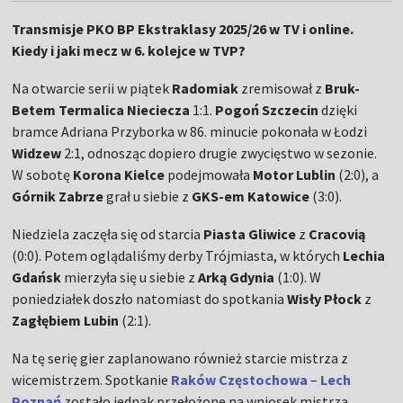
Transmisje PKO BP Ekstraklasy 2025/26 w TV i online.
Kiedy i jaki mecz w 6. kolejce w TVP?
Na otwarcie serii w piątek
Radomiak
zremisował z
Bruk-
Betem Termalica Nieciecza
1:1.
Pogoń Szczecin
dzięki
bramce Adriana Przyborka w 86. minucie pokonała w Łodzi
Widzew
2:1, odnosząc dopiero drugie zwycięstwo w sezonie.
W sobotę
Korona Kielce
podejmowała
Motor Lublin
(2:0), a
Górnik Zabrze
grał u siebie z
GKS-em Katowice
(3:0).
Niedziela zaczęła się od starcia
Piasta Gliwice
z
Cracovią
(0:0). Potem oglądaliśmy derby Trójmiasta, w których
Lechia
Gdańsk
mierzyła się u siebie z
Arką Gdynia
(1:0). W
poniedziałek doszło natomiast do spotkania
Wisły Płock
z
Zagłębiem Lubin
(2:1).
Na tę serię gier zaplanowano również starcie mistrza z
wicemistrzem. Spotkanie
Raków Częstochowa
–
Lech
Poznań
zostało jednak przełożone na wniosek mistrza