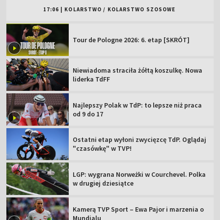
17:06
|
KOLARSTWO
/
KOLARSTWO SZOSOWE
Tour de Pologne 2026: 6. etap [SKRÓT]
Niewiadoma straciła żółtą koszulkę. Nowa
liderka TdFF
Najlepszy Polak w TdP: to lepsze niż praca
od 9 do 17
Ostatni etap wyłoni zwycięzcę TdP. Oglądaj
"czasówkę" w TVP!
LGP: wygrana Norweżki w Courchevel. Polka
w drugiej dziesiątce
Kamerą TVP Sport – Ewa Pajor i marzenia o
Mundialu