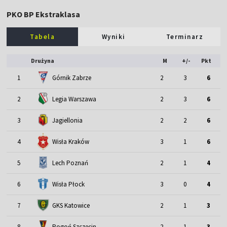
PKO BP Ekstraklasa
Tabela
Wyniki
Terminarz
Drużyna
M
+/-
Pkt
1
Górnik Zabrze
2
3
6
2
Legia Warszawa
2
3
6
3
Jagiellonia
2
2
6
4
Wisła Kraków
3
1
6
5
Lech Poznań
2
1
4
6
Wisła Płock
3
0
4
7
GKS Katowice
2
1
3
8
Pogoń Szczecin
2
1
3