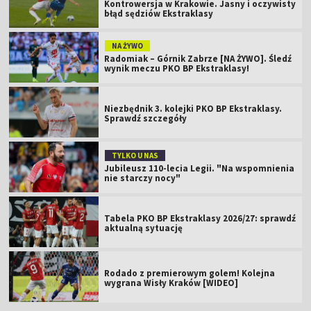
Kontrowersja w Krakowie. Jasny i oczywisty
błąd sędziów Ekstraklasy
NA ŻYWO
Radomiak – Górnik Zabrze [NA ŻYWO]. Śledź
wynik meczu PKO BP Ekstraklasy!
Niezbędnik 3. kolejki PKO BP Ekstraklasy.
Sprawdź szczegóły
TYLKO U NAS
Jubileusz 110-lecia Legii. "Na wspomnienia
nie starczy nocy"
Tabela PKO BP Ekstraklasy 2026/27: sprawdź
aktualną sytuację
Rodado z premierowym golem! Kolejna
wygrana Wisły Kraków [WIDEO]