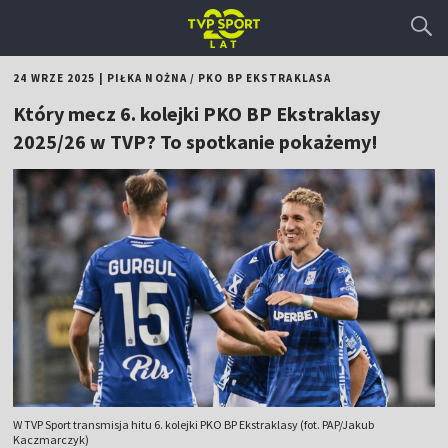
24 WRZE 2025
|
PIŁKA NOŻNA
/
PKO BP EKSTRAKLASA
Który mecz 6. kolejki PKO BP Ekstraklasy
2025/26 w TVP? To spotkanie pokażemy!
W TVP Sport transmisja hitu 6. kolejki PKO BP Ekstraklasy (fot. PAP/Jakub
Kaczmarczyk)