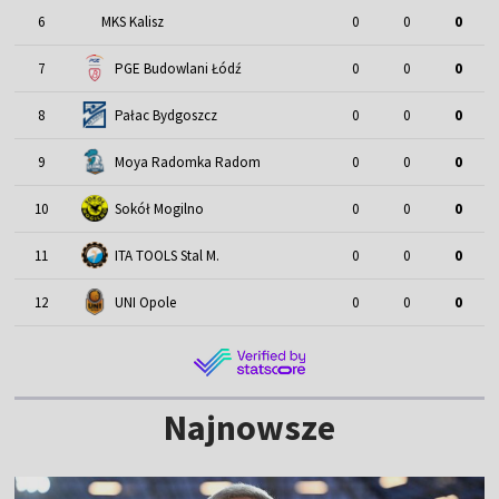
6
MKS Kalisz
0
0
0
7
PGE Budowlani Łódź
0
0
0
8
Pałac Bydgoszcz
0
0
0
9
Moya Radomka Radom
0
0
0
10
Sokół Mogilno
0
0
0
11
ITA TOOLS Stal M.
0
0
0
12
UNI Opole
0
0
0
Najnowsze