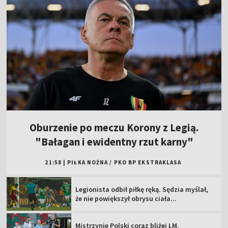
Oburzenie po meczu Korony z Legią.
"Bałagan i ewidentny rzut karny"
21:58
|
PIŁKA NOŻNA
/
PKO BP EKSTRAKLASA
Legionista odbił piłkę ręką. Sędzia myślał,
że nie powiększył obrysu ciała...
Mistrzynie Polski coraz bliżej LM.