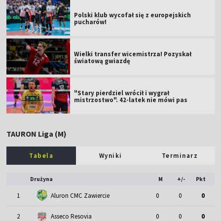
Polski klub wycofał się z europejskich
pucharów!
Wielki transfer wicemistrza! Pozyskał
światową gwiazdę
"Stary pierdziel wrócił i wygrał
mistrzostwo". 42-latek nie mówi pas
TAURON Liga (M)
Tabela
Wyniki
Terminarz
Drużyna
M
+/-
Pkt
1
Aluron CMC Zawiercie
0
0
0
2
Asseco Resovia
0
0
0