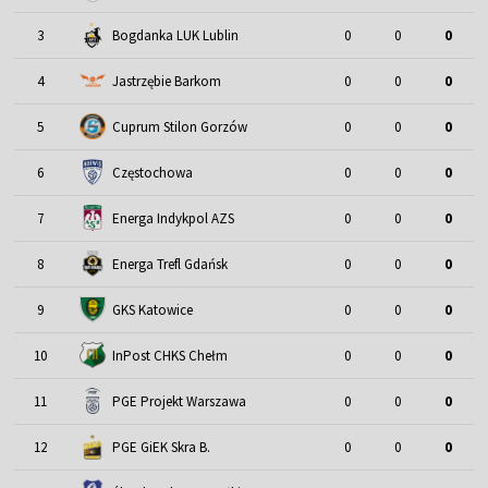
3
Bogdanka LUK Lublin
0
0
0
4
Jastrzębie Barkom
0
0
0
5
Cuprum Stilon Gorzów
0
0
0
6
Częstochowa
0
0
0
7
Energa Indykpol AZS
0
0
0
8
Energa Trefl Gdańsk
0
0
0
9
GKS Katowice
0
0
0
10
InPost CHKS Chełm
0
0
0
11
PGE Projekt Warszawa
0
0
0
12
PGE GiEK Skra B.
0
0
0