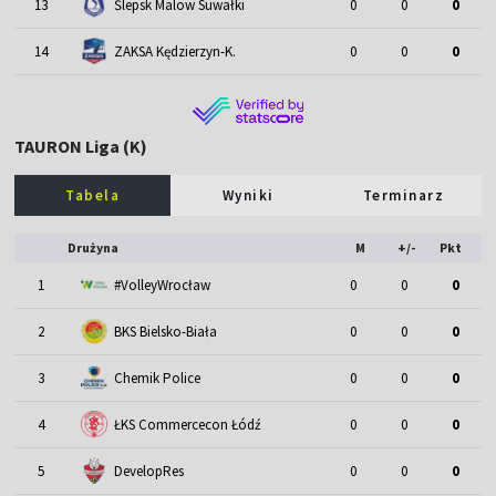
13
Ślepsk Malow Suwałki
0
0
0
14
ZAKSA Kędzierzyn-K.
0
0
0
TAURON Liga (K)
Tabela
Wyniki
Terminarz
Drużyna
M
+/-
Pkt
1
#VolleyWrocław
0
0
0
2
BKS Bielsko-Biała
0
0
0
3
Chemik Police
0
0
0
4
ŁKS Commercecon Łódź
0
0
0
5
DevelopRes
0
0
0