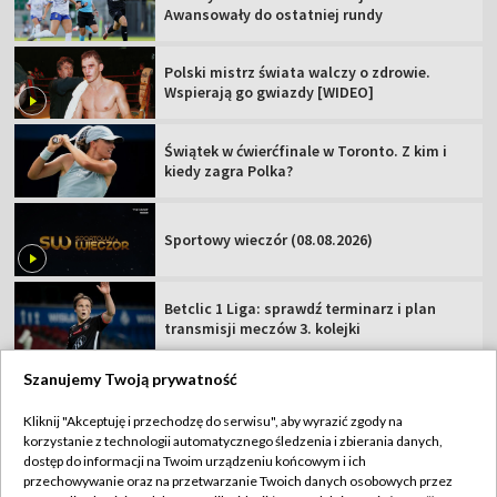
Awansowały do ostatniej rundy
Polski mistrz świata walczy o zdrowie.
Wspierają go gwiazdy [WIDEO]
Świątek w ćwierćfinale w Toronto. Z kim i
kiedy zagra Polka?
Sportowy wieczór (08.08.2026)
Betclic 1 Liga: sprawdź terminarz i plan
transmisji meczów 3. kolejki
Szanujemy Twoją prywatność
Kliknij "Akceptuję i przechodzę do serwisu", aby wyrazić zgody na
korzystanie z technologii automatycznego śledzenia i zbierania danych,
TVP
dostęp do informacji na Twoim urządzeniu końcowym i ich
Abonament TVP
Regulamin TVP
przechowywanie oraz na przetwarzanie Twoich danych osobowych przez