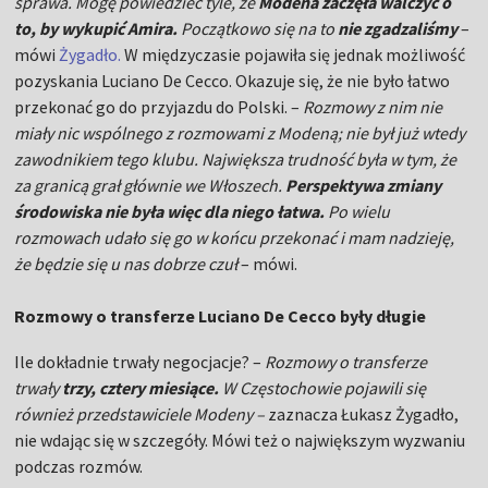
sprawa. Mogę powiedzieć tyle, że
Modena zaczęła walczyć o
to, by wykupić Amira.
Początkowo się na to
nie zgadzaliśmy
–
mówi
Żygadło.
W międzyczasie pojawiła się jednak możliwość
pozyskania Luciano De Cecco. Okazuje się, że nie było łatwo
przekonać go do przyjazdu do Polski. –
Rozmowy z nim nie
miały nic wspólnego z rozmowami z Modeną; nie był już wtedy
zawodnikiem tego klubu. Największa trudność była w tym, że
za granicą grał głównie we Włoszech.
Perspektywa zmiany
środowiska nie była więc dla niego łatwa.
Po wielu
rozmowach udało się go w końcu przekonać i mam nadzieję,
że będzie się u nas dobrze czuł
– mówi.
Rozmowy o transferze Luciano De Cecco były długie
Ile dokładnie trwały negocjacje? –
Rozmowy o transferze
trwały
trzy, cztery miesiące.
W Częstochowie pojawili się
również przedstawiciele Modeny –
zaznacza Łukasz Żygadło,
nie wdając się w szczegóły. Mówi też o największym wyzwaniu
podczas rozmów.