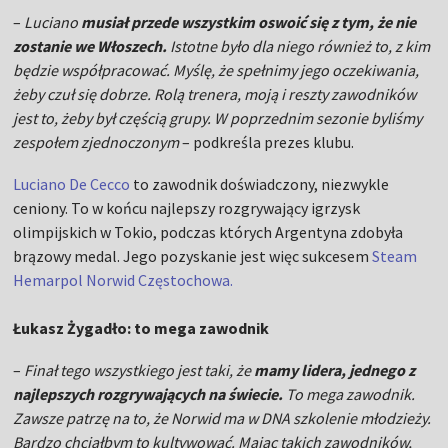
–
Luciano
musiał przede wszystkim oswoić się z tym, że nie
zostanie we Włoszech.
Istotne było dla niego również to, z kim
będzie współpracować. Myślę, że spełnimy jego oczekiwania,
żeby czuł się dobrze. Rolą trenera, moją i reszty zawodników
jest to, żeby był częścią grupy. W poprzednim sezonie byliśmy
zespołem zjednoczonym
– podkreśla prezes klubu.
Luciano De Cecco
to zawodnik doświadczony, niezwykle
ceniony. To w końcu najlepszy rozgrywający igrzysk
olimpijskich w Tokio, podczas których Argentyna zdobyła
brązowy medal. Jego pozyskanie jest więc sukcesem
Steam
Hemarpol Norwid Częstochowa.
Łukasz Żygadło: to mega zawodnik
–
Finał tego wszystkiego jest taki, że
mamy lidera, jednego z
najlepszych rozgrywających na świecie.
To mega zawodnik.
Zawsze patrzę na to, że Norwid ma w DNA szkolenie młodzieży.
Bardzo chciałbym to kultywować. Mając takich zawodników,