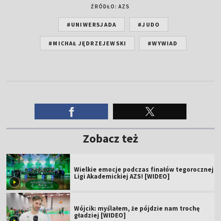
ŹRÓDŁO: AZS
#UNIWERSJADA
#JUDO
#MICHAŁ JĘDRZEJEWSKI
#WYWIAD
Zobacz też
Wielkie emocje podczas finałów tegorocznej
Ligi Akademickiej AZS! [WIDEO]
Wójcik: myślałem, że pójdzie nam trochę
gładziej [WIDEO]