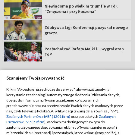
Niewiadoma po wielkim triumfie w TdF.
"Zmęczona i przytłoczona"
Zdobywca Ligi Konferencji pozyskał nowego
gracza
Posłuchał rad Rafała Majki i... wygrał etap
TdP
Szanujemy Twoją prywatność
TVP
Kliknij "Akceptuję i przechodzę do serwisu", aby wyrazić zgody na
korzystanie z technologii automatycznego śledzenia i zbierania danych,
Abonament TVP
Regulamin TVP
dostęp do informacji na Twoim urządzeniu końcowym i ich
Polityka prywatności
Sklep TVP
przechowywanie oraz na przetwarzanie Twoich danych osobowych przez
nas, czyli Telewizję Polską S.A. w likwidacji (zwaną dalej również „TVP”),
Biuro Reklamy
Moje zgody
Zaufanych Partnerów z IAB* (1201 firm)
oraz pozostałych
Zaufanych
Partnerów TVP (93 firm)
, w celach marketingowych (w tym do
Oferta Handlowa
Biuro reklamy
zautomatyzowanego dopasowania reklam do Twoich zainteresowań i
mierzenia ich skuteczności) i pozostałych, które wskazujemy poniżej, a
Telegazeta ogłoszenia
Kontakt