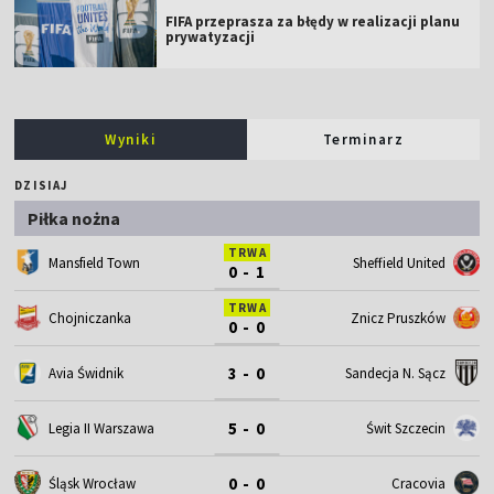
FIFA przeprasza za błędy w realizacji planu
prywatyzacji
Wyniki
Terminarz
DZISIAJ
Piłka nożna
TRWA
Mansfield Town
Sheffield United
0 - 1
TRWA
Chojniczanka
Znicz Pruszków
0 - 0
3 - 0
Avia Świdnik
Sandecja N. Sącz
5 - 0
Legia II Warszawa
Świt Szczecin
0 - 0
Śląsk Wrocław
Cracovia