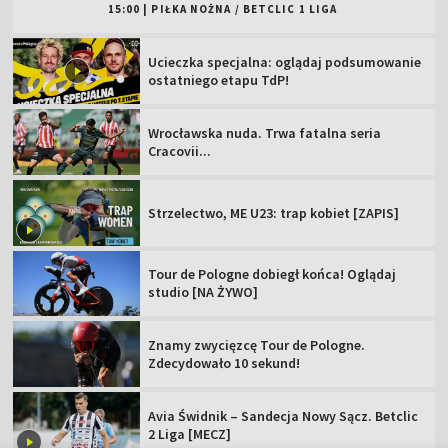
15:00
|
PIŁKA NOŻNA
/
BETCLIC 1 LIGA
Ucieczka specjalna: oglądaj podsumowanie
ostatniego etapu TdP!
Wrocławska nuda. Trwa fatalna seria
Cracovii...
Strzelectwo, ME U23: trap kobiet [ZAPIS]
Tour de Pologne dobiegł końca! Oglądaj
studio [NA ŻYWO]
Znamy zwycięzcę Tour de Pologne.
Zdecydowało 10 sekund!
Avia Świdnik – Sandecja Nowy Sącz. Betclic
2 Liga [MECZ]