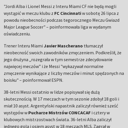
"Jordi Alba i Lionel Messi z Interu Miami CF nie będą mogli
wystąpić w meczu klubu z
FC Cincinnati
w sobotę 26 lipca z
powodu nieobecności podczas tegorocznego Meczu Gwiazd
Major League Soccer" – poinformowała liga w wydanym
oświadczeniu.
Trener Interu Miami
Javier Mascherano
tłumaczył
nieobecność swoich zawodników zmęczeniem. Podkreślił, że
jego drużyna „rozegrała w tym semestrze zdecydowanie
najwięcej meczów” i że Messi "wykazywał normalne
zmęczenie wynikające z liczby meczów i minut spędzonych na
boisku" – poinformował ESPN.
38-letni Messi ostatnio w lidze popisywał się dużą
skutecznością. W 17 meczach w tym sezonie zdobył 18 goli i
miał 10 asyst. Argentyński napastnik zaliczył również sześć
występów w
Pucharze Mistrzów CONCACAF
i cztery w
klubowych mistrzostwach świata. 36-letni Alba zaliczył
jednego gola i osiem asyst w 18 meczach MLS. Zagrał w