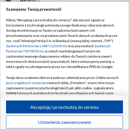
Szanujemy Twoją prywatność
Kliknij "Akceptuję i przechodzę do serwisu", aby wyrazić zgody na
korzystanie z technologii automatycznego śledzenia i zbierania danych,
TVP
dostęp do informacji na Twoim urządzeniu końcowym i ich
Abonament TVP
Regulamin TVP
przechowywanie oraz na przetwarzanie Twoich danych osobowych przez
nas, czyli Telewizję Polską S.A. w likwidacji (zwaną dalej również „TVP”),
Polityka prywatności
Sklep TVP
Zaufanych Partnerów z IAB* (1201 firm)
oraz pozostałych
Zaufanych
Partnerów TVP (93 firm)
, w celach marketingowych (w tym do
Biuro Reklamy
Moje zgody
zautomatyzowanego dopasowania reklam do Twoich zainteresowań i
mierzenia ich skuteczności) i pozostałych, które wskazujemy poniżej, a
Oferta Handlowa
Biuro reklamy
także zgody na udostępnianie przez nas identyfikatora PPID do Google.
Telegazeta ogłoszenia
Kontakt
Twoje dane osobowe zbierane podczas odwiedzania przez Ciebie naszych
Emisja w TVP
poszczególnych serwisów
zwanych dalej „Portalem”, w tym informacje
zapisywane za pomocą technologii takich jak: pliki cookie, sygnalizatory
Kanały
Rada Programowa
WWW lub innych podobnych technologii umożliwiających świadczenie
dopasowanych i bezpiecznych usług, personalizację treści oraz reklam,
Ogłoszenia przetargowe
udostępnianie funkcji mediów społecznościowych oraz analizowanie
©2026 Telewizja Polska Spółka Akcyjna w likwidacji
Akceptuję i przechodzę do serwisu
ruchu w Internecie.
Akademia Telewizyjna
Informacje o nadawcy
Twoje dane osobowe zbierane podczas odwiedzania przez Ciebie
Ustawienia zaawansowane
News
Transmisje
Wideo
Więcej
poszczególnych serwisów
na Portalu, takie jak adresy IP, identyfikatory
Centrum informacji TVP