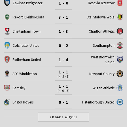
1 - 0
Zawisza Bydgoszcz
Resovia Rzeszów
3 - 1
Rekord Bielsko-Biała
Stal Stalowa Wola
1 - 3
Cheltenham Town
Charlton Athletic
0 - 2
Colchester United
Southampton
West Bromwich
1 - 4
Rotherham United
Albion
1 - 1
AFC Wimbledon
Newport County
(k. 5 - 4)
1 - 1
Barnsley
Wigan Athletic
(k. 6 - 5)
0 - 1
Bristol Rovers
Peterborough United
ZOBACZ WIĘCEJ