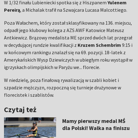
W 1/32 finału Lubieniecki spotka się z Hiszpanem
Yulenem
Pereirą
, a Michalak trafił na Szwajcara Lucasa Malcottiego.
Poza Wałachem, który został sklasyfikowany na 136. miejscu,
odpadł jego klubowy kolega z AZS AWF Katowice Mateusz
Antkiewicz. Brązowy medalista ME sprzed dwóch lat przegrał
w decydującej rundzie kwalifikacji z
Kruzem Schembrim
9:15 i
w końcowym rankingu znalazł się na 69. pozycji. 18-latek z
Amerykańskich Wysp Dziewiczych w ubiegłym roku wystąpił w
igrzyskach olimpijskich w Paryżu we... florecie.
W niedzielę, poza finałową rywalizacją w szabli kobiet i
szpadzie mężczyzn, rozpoczną się turnieje drużynowe w
florecistek i szablistów.
Czytaj też
Mamy pierwszy medal MŚ
dla Polski! Walka na finiszu