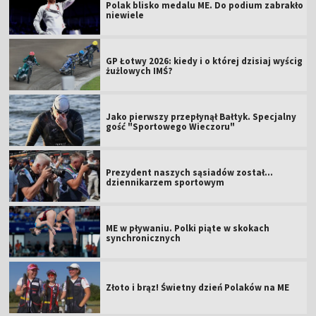
Polak blisko medalu ME. Do podium zabrakło
niewiele
GP Łotwy 2026: kiedy i o której dzisiaj wyścig
żużlowych IMŚ?
Jako pierwszy przepłynął Bałtyk. Specjalny
gość "Sportowego Wieczoru"
Prezydent naszych sąsiadów został...
dziennikarzem sportowym
ME w pływaniu. Polki piąte w skokach
synchronicznych
Złoto i brąz! Świetny dzień Polaków na ME