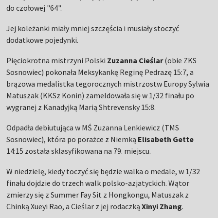
do czołowej "64".
Jej koleżanki miały mniej szczęścia i musiały stoczyć
dodatkowe pojedynki.
Pięciokrotna mistrzyni Polski
Zuzanna Cieślar
(obie ZKS
Sosnowiec) pokonała Meksykankę Reginę Pedrazę 15:7, a
brązowa medalistka tegorocznych mistrzostw Europy Sylwia
Matuszak (KKSz Konin) zameldowała się w 1/32 finału po
wygranej z Kanadyjką Marią Shtrevensky 15:8.
Odpadła debiutująca w MŚ Zuzanna Lenkiewicz (TMS
Sosnowiec), która po porażce z Niemką
Elisabeth Gette
14:15 została sklasyfikowana na 79. miejscu.
W niedzielę, kiedy toczyć się będzie walka o medale, w 1/32
finału dojdzie do trzech walk polsko-azjatyckich. Wątor
zmierzy się z Summer Fay Sit z Hongkongu, Matuszak z
Chinką Xueyi Rao, a Cieślar z jej rodaczką
Xinyi Zhang
.