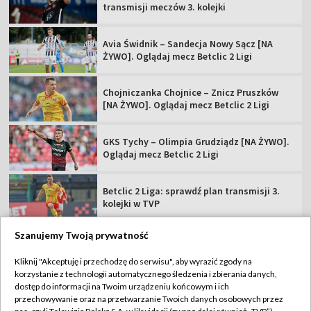
transmisji meczów 3. kolejki
Avia Świdnik – Sandecja Nowy Sącz [NA
ŻYWO]. Oglądaj mecz Betclic 2 Ligi
Chojniczanka Chojnice – Znicz Pruszków
[NA ŻYWO]. Oglądaj mecz Betclic 2 Ligi
GKS Tychy – Olimpia Grudziądz [NA ŻYWO].
Oglądaj mecz Betclic 2 Ligi
Betclic 2 Liga: sprawdź plan transmisji 3.
kolejki w TVP
Szanujemy Twoją prywatność
Kliknij "Akceptuję i przechodzę do serwisu", aby wyrazić zgody na
korzystanie z technologii automatycznego śledzenia i zbierania danych,
TVP
dostęp do informacji na Twoim urządzeniu końcowym i ich
Abonament TVP
Regulamin TVP
przechowywanie oraz na przetwarzanie Twoich danych osobowych przez