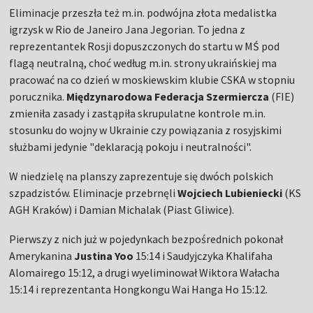
Eliminacje przeszła też m.in. podwójna złota medalistka
igrzysk w Rio de Janeiro Jana Jegorian. To jedna z
reprezentantek Rosji dopuszczonych do startu w MŚ pod
flagą neutralną, choć według m.in. strony ukraińskiej ma
pracować na co dzień w moskiewskim klubie CSKA w stopniu
porucznika.
Międzynarodowa Federacja Szermiercza
(FIE)
zmieniła zasady i zastąpiła skrupulatne kontrole m.in.
stosunku do wojny w Ukrainie czy powiązania z rosyjskimi
służbami jedynie "deklaracją pokoju i neutralności".
W niedzielę na planszy zaprezentuje się dwóch polskich
szpadzistów. Eliminacje przebrnęli
Wojciech Lubieniecki
(KS
AGH Kraków) i Damian Michalak (Piast Gliwice).
Pierwszy z nich już w pojedynkach bezpośrednich pokonał
Amerykanina
Justina Yoo
15:14 i Saudyjczyka Khalifaha
Alomairego 15:12, a drugi wyeliminował Wiktora Wałacha
15:14 i reprezentanta Hongkongu Wai Hanga Ho 15:12.