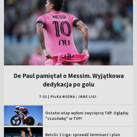
De Paul pamiętał o Messim. Wyjątkowa
dedykacja po golu
7:32
|
PIŁKA NOŻNA
/
INNE LIGI
Ostatni etap wyłoni zwycięzcę TdP. Oglądaj
"czasówkę" w TVP!
Betclic 1 Liga: sprawdź terminarz i plan