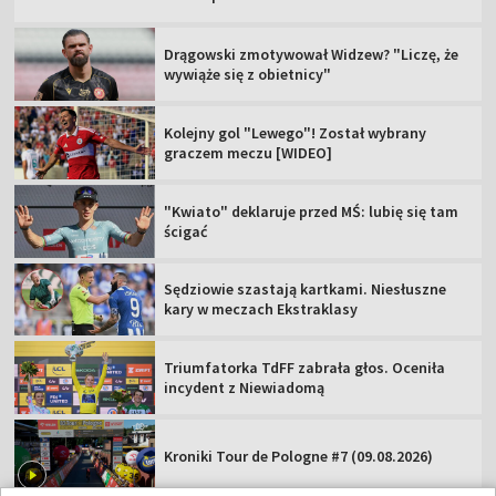
Drągowski zmotywował Widzew? "Liczę, że
wywiąże się z obietnicy"
Kolejny gol "Lewego"! Został wybrany
graczem meczu [WIDEO]
"Kwiato" deklaruje przed MŚ: lubię się tam
ścigać
Sędziowie szastają kartkami. Niesłuszne
kary w meczach Ekstraklasy
Triumfatorka TdFF zabrała głos. Oceniła
incydent z Niewiadomą
Kroniki Tour de Pologne #7 (09.08.2026)