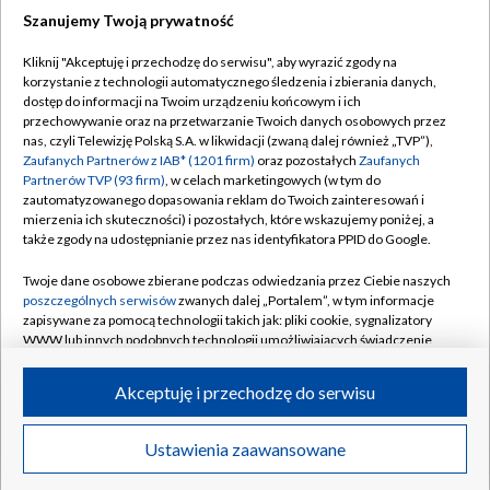
Szanujemy Twoją prywatność
Kliknij "Akceptuję i przechodzę do serwisu", aby wyrazić zgody na
korzystanie z technologii automatycznego śledzenia i zbierania danych,
TVP
dostęp do informacji na Twoim urządzeniu końcowym i ich
Abonament TVP
Regulamin TVP
przechowywanie oraz na przetwarzanie Twoich danych osobowych przez
nas, czyli Telewizję Polską S.A. w likwidacji (zwaną dalej również „TVP”),
Polityka prywatności
Sklep TVP
Zaufanych Partnerów z IAB* (1201 firm)
oraz pozostałych
Zaufanych
Partnerów TVP (93 firm)
, w celach marketingowych (w tym do
Biuro Reklamy
Moje zgody
zautomatyzowanego dopasowania reklam do Twoich zainteresowań i
mierzenia ich skuteczności) i pozostałych, które wskazujemy poniżej, a
Oferta Handlowa
Biuro reklamy
także zgody na udostępnianie przez nas identyfikatora PPID do Google.
Telegazeta ogłoszenia
Kontakt
Twoje dane osobowe zbierane podczas odwiedzania przez Ciebie naszych
Emisja w TVP
poszczególnych serwisów
zwanych dalej „Portalem”, w tym informacje
zapisywane za pomocą technologii takich jak: pliki cookie, sygnalizatory
Kanały
Rada Programowa
WWW lub innych podobnych technologii umożliwiających świadczenie
dopasowanych i bezpiecznych usług, personalizację treści oraz reklam,
Ogłoszenia przetargowe
udostępnianie funkcji mediów społecznościowych oraz analizowanie
©2026 Telewizja Polska Spółka Akcyjna w likwidacji
Akceptuję i przechodzę do serwisu
ruchu w Internecie.
Akademia Telewizyjna
Informacje o nadawcy
Twoje dane osobowe zbierane podczas odwiedzania przez Ciebie
Ustawienia zaawansowane
News
Transmisje
Wideo
Więcej
poszczególnych serwisów
na Portalu, takie jak adresy IP, identyfikatory
Centrum informacji TVP
Twoich urządzeń końcowych i identyfikatory plików cookie, informacje o