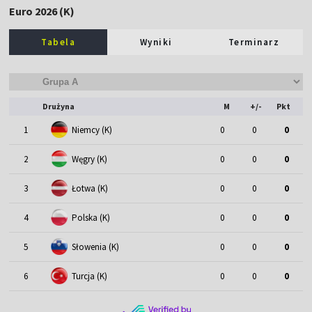
Euro 2026 (K)
Tabela
Wyniki
Terminarz
Drużyna
M
+/-
Pkt
1
Niemcy (K)
0
0
0
2
Węgry (K)
0
0
0
3
Łotwa (K)
0
0
0
4
Polska (K)
0
0
0
5
Słowenia (K)
0
0
0
6
Turcja (K)
0
0
0