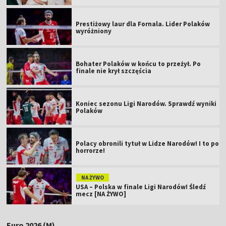
Prestiżowy laur dla Fornala. Lider Polaków
wyróżniony
Bohater Polaków w końcu to przeżył. Po
finale nie krył szczęścia
Koniec sezonu Ligi Narodów. Sprawdź wyniki
Polaków
Polacy obronili tytuł w Lidze Narodów! I to po
horrorze!
NA ŻYWO
USA – Polska w finale Ligi Narodów! Śledź
mecz [NA ŻYWO]
Euro 2026 (M)