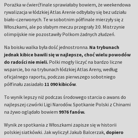
Porażka w ćwierćfinale sprawiałaby bowiem, że weekendowa
rywalizacja w łódzkiej Atlas Arenie odbyłaby się bez udziału
biało-czerwonych. Te w sobotnim półfinale mierzyły się z
Włoszkami, ale po słabym meczu przegrały 3:0. Mistrzynie
olimpijskie nie pozostawiły Polkom żadnych złudzeń.
Na boisku walka była dość jednostronna.
Na trybunach
jednak kibice bawili się w najlepsze, choć wielu powodów
do radości nie mieli.
Polki mogły liczyć na bardzo liczne
wsparcie, bo na trybunach łódzkiej Atlas Areny, według
oficjalnego raportu, podczas pierwszego sobotniego
półfinału zasiadało
11 090 kibiców
.
To wynik lepszy niż podczas środowego starcia o awans do
najlepszej czwórki Ligi Narodów. Spotkanie Polski z Chinami
na żywo oglądało bowiem
9976 fanów.
Wynik ze spotkania z Włoszkami zapisze się w historii
polskiej siatkówki. Jak wyliczył Jakub Balcerzak,
dopiero