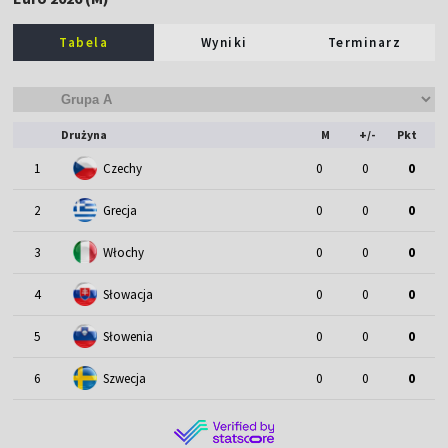
Tabela
Wyniki
Terminarz
Drużyna
M
+/-
Pkt
1
Czechy
0
0
0
2
Grecja
0
0
0
3
Włochy
0
0
0
4
Słowacja
0
0
0
5
Słowenia
0
0
0
6
Szwecja
0
0
0