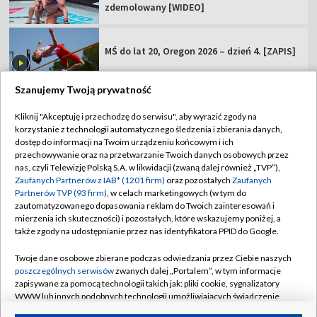
zdemolowany [WIDEO]
MŚ do lat 20, Oregon 2026 – dzień 4. [ZAPIS]
Szanujemy Twoją prywatność
Kliknij "Akceptuję i przechodzę do serwisu", aby wyrazić zgody na
korzystanie z technologii automatycznego śledzenia i zbierania danych,
TVP
dostęp do informacji na Twoim urządzeniu końcowym i ich
Abonament TVP
Regulamin TVP
przechowywanie oraz na przetwarzanie Twoich danych osobowych przez
nas, czyli Telewizję Polską S.A. w likwidacji (zwaną dalej również „TVP”),
Polityka prywatności
Sklep TVP
Zaufanych Partnerów z IAB* (1201 firm)
oraz pozostałych
Zaufanych
Partnerów TVP (93 firm)
, w celach marketingowych (w tym do
Biuro Reklamy
Moje zgody
zautomatyzowanego dopasowania reklam do Twoich zainteresowań i
mierzenia ich skuteczności) i pozostałych, które wskazujemy poniżej, a
Oferta Handlowa
Biuro reklamy
także zgody na udostępnianie przez nas identyfikatora PPID do Google.
Telegazeta ogłoszenia
Kontakt
Twoje dane osobowe zbierane podczas odwiedzania przez Ciebie naszych
Emisja w TVP
poszczególnych serwisów
zwanych dalej „Portalem”, w tym informacje
zapisywane za pomocą technologii takich jak: pliki cookie, sygnalizatory
Kanały
Rada Programowa
WWW lub innych podobnych technologii umożliwiających świadczenie
dopasowanych i bezpiecznych usług, personalizację treści oraz reklam,
Ogłoszenia przetargowe