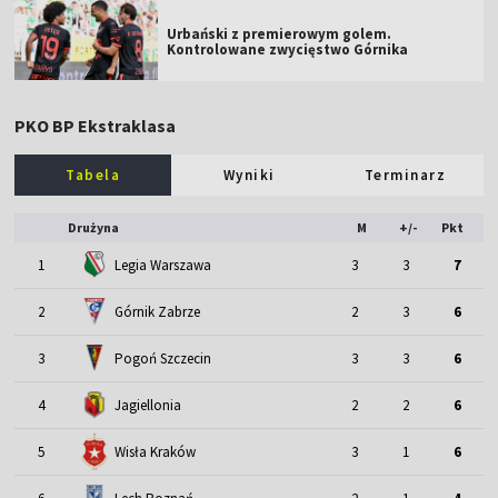
Urbański z premierowym golem.
Kontrolowane zwycięstwo Górnika
PKO BP Ekstraklasa
Tabela
Wyniki
Terminarz
Drużyna
M
+/-
Pkt
1
Legia Warszawa
3
3
7
2
Górnik Zabrze
2
3
6
3
Pogoń Szczecin
3
3
6
4
Jagiellonia
2
2
6
5
Wisła Kraków
3
1
6