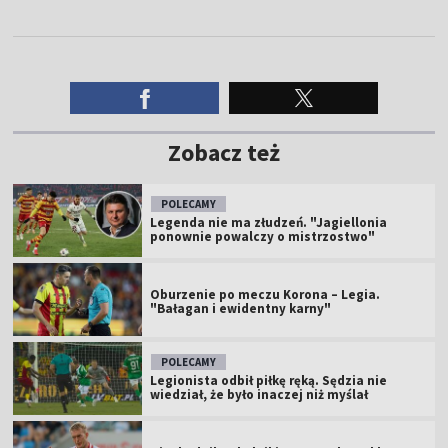
Zobacz też
POLECAMY
Legenda nie ma złudzeń. "Jagiellonia
ponownie powalczy o mistrzostwo"
Oburzenie po meczu Korona – Legia.
"Bałagan i ewidentny karny"
POLECAMY
Legionista odbił piłkę ręką. Sędzia nie
wiedział, że było inaczej niż myślał