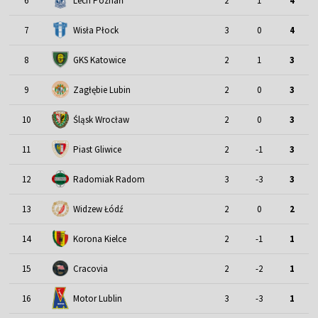
6
Lech Poznań
2
1
4
7
Wisła Płock
3
0
4
8
GKS Katowice
2
1
3
9
Zagłębie Lubin
2
0
3
Śląsk Wrocław
10
2
0
3
11
Piast Gliwice
2
-1
3
12
Radomiak Radom
3
-3
3
13
Widzew Łódź
2
0
2
14
Korona Kielce
2
-1
1
15
Cracovia
2
-2
1
Motor Lublin
16
3
-3
1