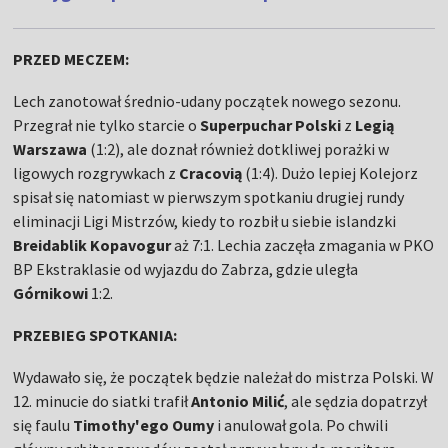
PRZED MECZEM:
Lech zanotował średnio-udany początek nowego sezonu.
Przegrał nie tylko starcie o
Superpuchar Polski
z
Legią
Warszawa
(1:2), ale doznał również dotkliwej porażki w
ligowych rozgrywkach z
Cracovią
(1:4). Dużo lepiej Kolejorz
spisał się natomiast w pierwszym spotkaniu drugiej rundy
eliminacji Ligi Mistrzów, kiedy to rozbił u siebie islandzki
Breidablik Kopavogur
aż 7:1. Lechia zaczęła zmagania w PKO
BP Ekstraklasie od wyjazdu do Zabrza, gdzie uległa
Górnikowi
1:2.
PRZEBIEG SPOTKANIA:
Wydawało się, że początek będzie należał do mistrza Polski. W
12. minucie do siatki trafił
Antonio Milić
, ale sędzia dopatrzył
się faulu
Timothy'ego Oumy
i anulował gola. Po chwili