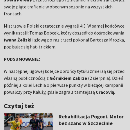
swoje piąte trafienie w obecnym sezonie na wszystkich
frontach.
Mistrzowie Polski ostatecznie wygrali 4:3. W samej końcówce
wynik ustalił Tomas Bobcek, który doszedł do dośrodkowania
Iwana Żelizki
i głową po raz trzeci pokonał Bartosza Mrozka,
popisując się hat-trickiem.
PODSUMOWANIE:
W następnej ligowej kolejce obrońcy tytułu zmierzą się przed
własną publicznością z
Górnikiem Zabrze
(2 sierpnia). Dzień
później z kolei Lechia o pierwsze punkty w bieżącej kampanii
powalczy przy Kałuży, gdzie zagra z tamtejszą
Cracovią
.
Czytaj też
Rehabilitacja Pogoni. Motor
bez szans w Szczecinie