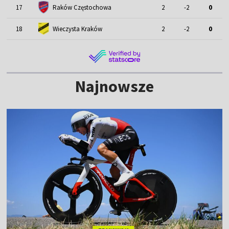
17
Raków Częstochowa
2
-2
0
18
Wieczysta Kraków
2
-2
0
Najnowsze