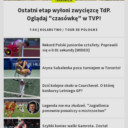
TRANSMISJA
Ostatni etap wyłoni zwycięzcę TdP.
Oglądaj "czasówkę" w TVP!
7:00
|
KOLARSTWO
/
TOUR DE POLOGNE
Rekord Polski juniorów sztafety. Poprawili
się o 0.01 sekundy [WIDEO]
Aryna Sabalenka poza turniejem w Toronto!
Dziś kolejne skoki w Courchevel. O której
konkursy Letniego GP?
Legenda nie ma złudzeń. "Jagiellonia
ponownie powalczy o mistrzostwo"
Szybki koniec walki Gamrota. Został