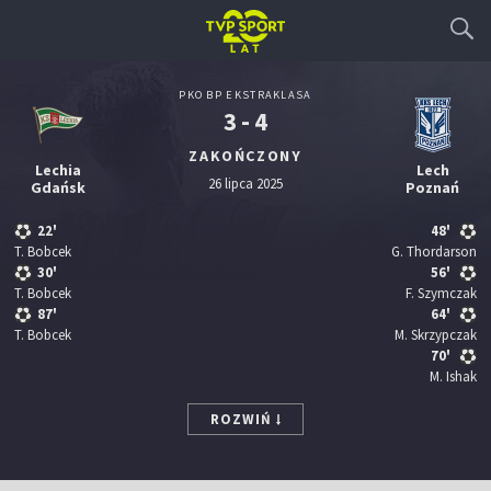
PKO BP EKSTRAKLASA
3 - 4
ZAKOŃCZONY
Lechia
Lech
26 lipca 2025
Gdańsk
Poznań
22'
48'
T. Bobcek
G. Thordarson
30'
56'
T. Bobcek
F. Szymczak
87'
64'
T. Bobcek
M. Skrzypczak
70'
M. Ishak
ROZWIŃ