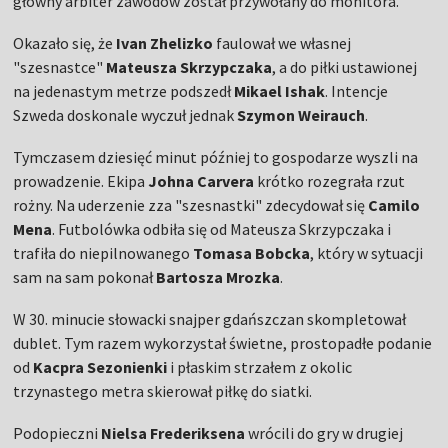
główny arbiter zawodów został przywołany do monitora.
Okazało się, że
Ivan Zhelizko
faulował we własnej
"szesnastce"
Mateusza Skrzypczaka
, a do piłki ustawionej
na jedenastym metrze podszedł
Mikael Ishak
. Intencje
Szweda doskonale wyczuł jednak
Szymon Weirauch
.
Tymczasem dziesięć minut później to gospodarze wyszli na
prowadzenie. Ekipa
Johna Carvera
krótko rozegrała rzut
rożny. Na uderzenie zza "szesnastki" zdecydował się
Camilo
Mena
. Futbolówka odbiła się od Mateusza Skrzypczaka i
trafiła do niepilnowanego
Tomasa Bobcka
, który w sytuacji
sam na sam pokonał
Bartosza Mrozka
.
W 30. minucie słowacki snajper gdańszczan skompletował
dublet. Tym razem wykorzystał świetne, prostopadłe podanie
od
Kacpra Sezonienki
i płaskim strzałem z okolic
trzynastego metra skierował piłkę do siatki.
Podopieczni
Nielsa Frederiksena
wrócili do gry w drugiej