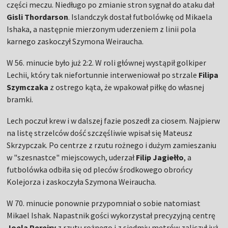
części meczu. Niedługo po zmianie stron sygnał do ataku dał
Gisli Thordarson
. Islandczyk dostał futbolówkę od Mikaela
Ishaka, a następnie mierzonym uderzeniem z linii pola
karnego zaskoczył Szymona Weiraucha.
W 56. minucie było już 2:2. W roli głównej wystąpił golkiper
Lechii, który tak niefortunnie interweniował po strzale
Filipa
Szymczaka
z ostrego kąta, że wpakował piłkę do własnej
bramki.
Lech poczuł krew i w dalszej fazie poszedł za ciosem. Najpierw
na listę strzelców dość szczęśliwie wpisał się Mateusz
Skrzypczak. Po centrze z rzutu rożnego i dużym zamieszaniu
w "szesnastce" miejscowych, uderzał
Filip Jagiełło
, a
futbolówka odbiła się od pleców środkowego obrońcy
Kolejorza i zaskoczyła Szymona Weiraucha.
W 70. minucie ponownie przypomniał o sobie natomiast
Mikael Ishak. Napastnik gości wykorzystał precyzyjną centrę
Joela Pereiry
z rzutu rożnego i z siedmiu metrów zaliczył już