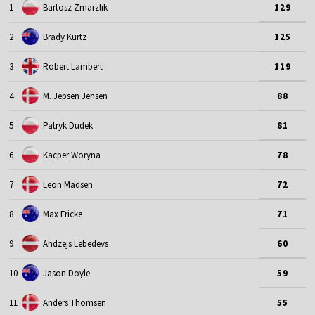
1
Bartosz Zmarzlik
129
2
Brady Kurtz
125
3
Robert Lambert
119
4
M. Jepsen Jensen
88
5
Patryk Dudek
81
6
Kacper Woryna
78
7
Leon Madsen
72
8
Max Fricke
71
9
Andzejs Lebedevs
60
10
Jason Doyle
59
11
Anders Thomsen
55