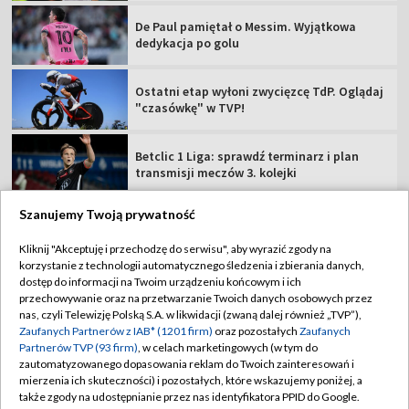
De Paul pamiętał o Messim. Wyjątkowa
dedykacja po golu
Ostatni etap wyłoni zwycięzcę TdP. Oglądaj
"czasówkę" w TVP!
Betclic 1 Liga: sprawdź terminarz i plan
transmisji meczów 3. kolejki
Szanujemy Twoją prywatność
Kliknij "Akceptuję i przechodzę do serwisu", aby wyrazić zgody na
korzystanie z technologii automatycznego śledzenia i zbierania danych,
TVP
dostęp do informacji na Twoim urządzeniu końcowym i ich
Abonament TVP
Regulamin TVP
przechowywanie oraz na przetwarzanie Twoich danych osobowych przez
nas, czyli Telewizję Polską S.A. w likwidacji (zwaną dalej również „TVP”),
Polityka prywatności
Sklep TVP
Zaufanych Partnerów z IAB* (1201 firm)
oraz pozostałych
Zaufanych
Partnerów TVP (93 firm)
, w celach marketingowych (w tym do
Biuro Reklamy
Moje zgody
zautomatyzowanego dopasowania reklam do Twoich zainteresowań i
mierzenia ich skuteczności) i pozostałych, które wskazujemy poniżej, a
Oferta Handlowa
Biuro reklamy
także zgody na udostępnianie przez nas identyfikatora PPID do Google.