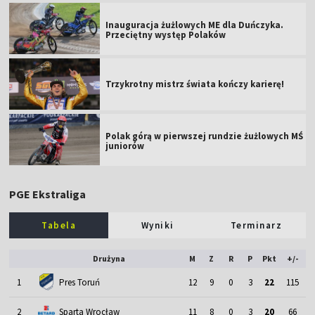
Inauguracja żużlowych ME dla Duńczyka.
Przeciętny występ Polaków
Trzykrotny mistrz świata kończy karierę!
Polak górą w pierwszej rundzie żużlowych MŚ
juniorów
PGE Ekstraliga
Tabela
Wyniki
Terminarz
Drużyna
M
Z
R
P
Pkt
+/-
1
Pres Toruń
12
9
0
3
22
115
2
Sparta Wrocław
11
8
0
3
20
66