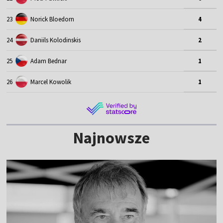
23
Norick Bloedorn
4
24
Daniils Kolodinskis
2
25
Adam Bednar
1
26
Marcel Kowolik
1
Najnowsze