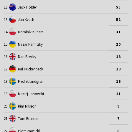
12
Jack Holder
55
13
Jan Kvech
52
14
Dominik Kubera
31
15
Nazar Parnitskyi
20
16
Dan Bewley
18
17
Kai Huckenbeck
18
18
Fredrik Lindgren
16
19
Maciej Janowski
11
20
Kim Nilsson
9
21
Tom Brennan
7
22
Piotr Pawlicki
6