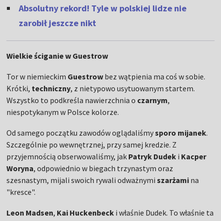
Absolutny rekord! Tyle w polskiej lidze nie
zarobił jeszcze nikt
Wielkie ściganie w Guestrow
Tor w niemieckim
Guestrow
bez wątpienia ma coś w sobie.
Krótki,
techniczny
, z nietypowo usytuowanym startem.
Wszystko to podkreśla nawierzchnia o
czarnym
,
niespotykanym w Polsce kolorze.
Od samego początku zawodów oglądaliśmy
sporo
mijanek
.
Szczególnie po wewnętrznej, przy samej kredzie. Z
przyjemnością obserwowaliśmy, jak
Patryk
Dudek
i
Kacper
Woryna
, odpowiednio w biegach trzynastym oraz
szesnastym, mijali swoich rywali odważnymi
szarżami
na
"kresce".
Leon
Madsen
,
Kai
Huckenbeck
i właśnie Dudek. To właśnie ta