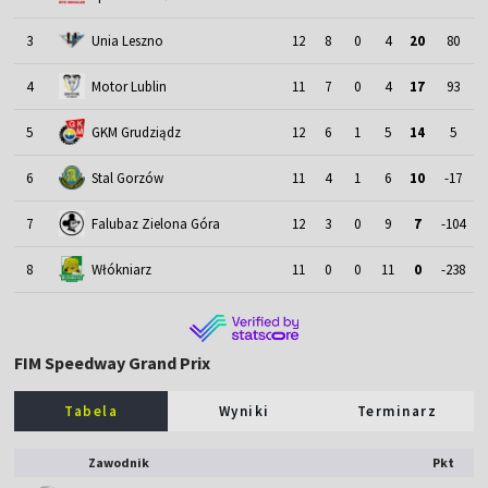
3
Unia Leszno
12
8
0
4
20
80
4
Motor Lublin
11
7
0
4
17
93
5
GKM Grudziądz
12
6
1
5
14
5
6
Stal Gorzów
11
4
1
6
10
-17
7
Falubaz Zielona Góra
12
3
0
9
7
-104
8
Włókniarz
11
0
0
11
0
-238
FIM Speedway Grand Prix
Tabela
Wyniki
Terminarz
Zawodnik
Pkt