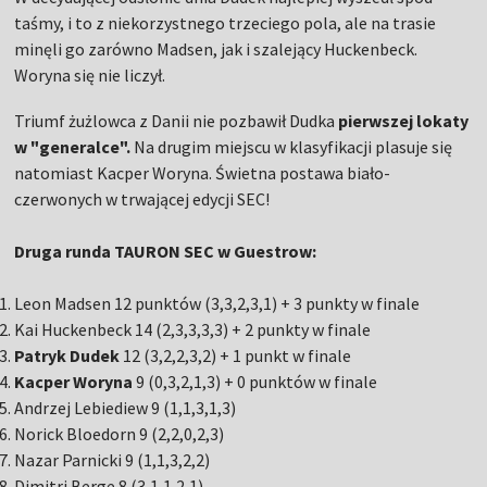
taśmy, i to z niekorzystnego trzeciego pola, ale na trasie
minęli go zarówno Madsen, jak i szalejący Huckenbeck.
Woryna się nie liczył.
Triumf żużlowca z Danii nie pozbawił Dudka
pierwszej lokaty
w "generalce".
Na drugim miejscu w klasyfikacji plasuje się
natomiast Kacper Woryna. Świetna postawa biało-
czerwonych w trwającej edycji SEC!
Druga runda TAURON SEC w Guestrow:
Leon Madsen 12 punktów (3,3,2,3,1) + 3 punkty w finale
Kai Huckenbeck 14 (2,3,3,3,3) + 2 punkty w finale
Patryk
Dudek
12 (3,2,2,3,2) + 1 punkt w finale
Kacper
Woryna
9 (0,3,2,1,3) + 0 punktów w finale
Andrzej Lebiediew 9 (1,1,3,1,3)
Norick Bloedorn 9 (2,2,0,2,3)
Nazar Parnicki 9 (1,1,3,2,2)
Dimitri Berge 8 (3,1,1,2,1)