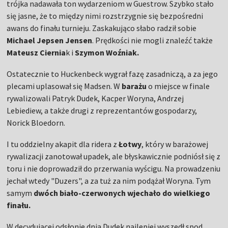
trójka nadawała ton wydarzeniom w Guestrow. Szybko stało
się jasne, że to między nimi rozstrzygnie się bezpośredni
awans do finału turnieju. Zaskakująco słabo radził sobie
Michael
Jepsen
Jensen
. Prędkości nie mogli znaleźć także
Mateusz Ciernia
k i
Szymon Woźniak.
Ostatecznie to Huckenbeck wygrał fazę zasadniczą, a za jego
plecami uplasował się Madsen. W
barażu
o miejsce w finale
rywalizowali Patryk Dudek, Kacper Woryna, Andrzej
Lebiediew, a także drugi z reprezentantów gospodarzy,
Norick Bloedorn.
I tu oddzielny akapit dla ridera z
Łotwy
, który w barażowej
rywalizacji zanotował upadek, ale błyskawicznie podniósł się z
toru i nie doprowadził do przerwania wyścigu. Na prowadzeniu
jechał wtedy "Duzers", a za tuż za nim podążał Woryna. Tym
samym
dwóch biało-czerwonych wjechało do wielkiego
finału.
W decydującej odsłonie dnia Dudek najlepiej wyszedł spod