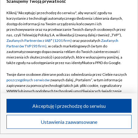
Szanujemy Twoją prywatność
Kliknij "Akceptuję i przechodzę do serwisu", aby wyrazić zgody na
korzystanie z technologii automatycznego śledzenia i zbierania danych,
TVP
dostęp do informacji na Twoim urządzeniu końcowym i ich
przechowywanie oraz na przetwarzanie Twoich danych osobowych przez
Abonament TVP
Regulamin TVP
nas, czyli Telewizję Polską S.A. w likwidacji (zwaną dalej również „TVP”),
Polityka prywatności
Sklep TVP
Zaufanych Partnerów z IAB* (1201 firm)
oraz pozostałych
Zaufanych
Partnerów TVP (93 firm)
, w celach marketingowych (w tym do
Biuro Reklamy
Moje zgody
zautomatyzowanego dopasowania reklam do Twoich zainteresowań i
mierzenia ich skuteczności) i pozostałych, które wskazujemy poniżej, a
Oferta Handlowa
Biuro reklamy
także zgody na udostępnianie przez nas identyfikatora PPID do Google.
Telegazeta ogłoszenia
Kontakt
Twoje dane osobowe zbierane podczas odwiedzania przez Ciebie naszych
Emisja w TVP
poszczególnych serwisów
zwanych dalej „Portalem”, w tym informacje
zapisywane za pomocą technologii takich jak: pliki cookie, sygnalizatory
Kanały
Rada Programowa
WWW lub innych podobnych technologii umożliwiających świadczenie
dopasowanych i bezpiecznych usług, personalizację treści oraz reklam,
Ogłoszenia przetargowe
udostępnianie funkcji mediów społecznościowych oraz analizowanie
©2026 Telewizja Polska Spółka Akcyjna w likwidacji
Akceptuję i przechodzę do serwisu
ruchu w Internecie.
Akademia Telewizyjna
Informacje o nadawcy
Twoje dane osobowe zbierane podczas odwiedzania przez Ciebie
Ustawienia zaawansowane
News
Transmisje
Wideo
Więcej
poszczególnych serwisów
na Portalu, takie jak adresy IP, identyfikatory
Centrum informacji TVP
Twoich urządzeń końcowych i identyfikatory plików cookie, informacje o
DO GÓRY
Twoich wyszukiwaniach w serwisach Portalu czy historia odwiedzin będą