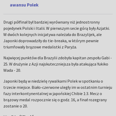
awansu Polek
Drugi półfinał był bardziej wyrównany niż jednostronny
pojedynek Polski i Italii. W pierwszym secie górą były Azjatki.
W dwóch kolejnych inicjatywa należała do Brazylijek, ale
Japonki doprowadziły do tie-breaka, w którym pewnie
triumfowały brązowe medalistki z Paryża.
Najwięcej punktów dla Brazylii zdobyła kapitan zespołu Gabi -
25. W drużynie z Azji najskuteczniejsza była atakująca Yukiko
Wada - 20.
Japonki będą w niedzielę rywalkami Polek w spotkaniu o
trzecie miejsce. Biało-czerwone uległy im w ostatnim turnieju
fazy interkontynentalnej w japońskiej Chibie 1:3. Mecz o
brązowy medal rozpocznie się o godz. 16, a finał rozegrany
zostanie o 20.