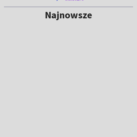
Najnowsze
NOWE
Lech ze skromną zaliczką przed
rewanżem. "Tego elementu zabrakło"
20:42
|
PIŁKA NOŻNA
/
LIGA EUROPY