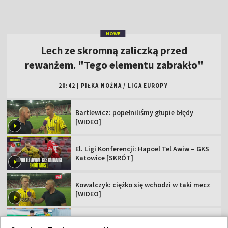
Bartlewicz: popełniliśmy głupie błędy
[WIDEO]
El. Ligi Konferencji: Hapoel Tel Awiw – GKS
Katowice [SKRÓT]
Kowalczyk: ciężko się wchodzi w taki mecz
[WIDEO]
Popis skrzydłowego Jagi. "Dubletu nie
zdobyłem nawet w Ekstraklasie"
Zagrali potencjalni rywale Polaków. Jest
jedna niespodzianka
Polskie kluby w europejskich pucharach.
Sprawdź terminarz!