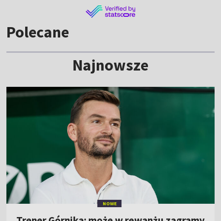
Polecane
Najnowsze
NOWE
Trener Górnika: może w rewanżu zagramy