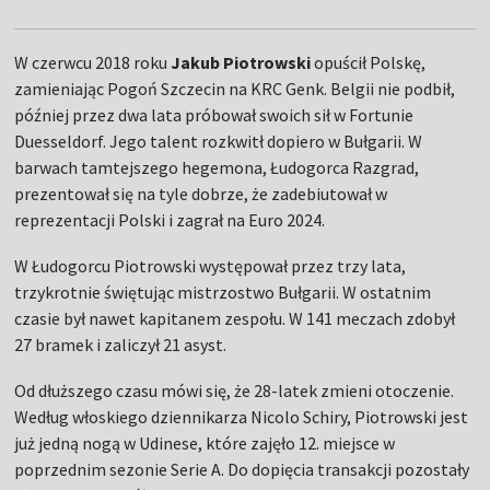
W czerwcu 2018 roku
Jakub Piotrowski
opuścił Polskę,
zamieniając Pogoń Szczecin na KRC Genk. Belgii nie podbił,
później przez dwa lata próbował swoich sił w Fortunie
Duesseldorf. Jego talent rozkwitł dopiero w Bułgarii. W
barwach tamtejszego hegemona, Łudogorca Razgrad,
prezentował się na tyle dobrze, że zadebiutował w
reprezentacji Polski i zagrał na Euro 2024.
W Łudogorcu Piotrowski występował przez trzy lata,
trzykrotnie świętując mistrzostwo Bułgarii. W ostatnim
czasie był nawet kapitanem zespołu. W 141 meczach zdobył
27 bramek i zaliczył 21 asyst.
Od dłuższego czasu mówi się, że 28-latek zmieni otoczenie.
Według włoskiego dziennikarza Nicolo Schiry, Piotrowski jest
już jedną nogą w Udinese, które zajęło 12. miejsce w
poprzednim sezonie Serie A. Do dopięcia transakcji pozostały