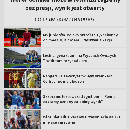
bez presji, wynik jest otwarty
5:37
|
PIŁKA NOŻNA
/
LIGA EUROPY
MŚ juniorów. Polska sztafeta 1,5 sekundy
od medalu, a potem... dyskwalifikacja
Lechici gwiazdami na Wyspach Owczych.
Trafili tam przypadkiem
Rangers FC faworytem? Były bramkarz
Celticu nie ma złudzeń
Szkoci nie lekceważą Jagiellonii. "Remis
zostałby uznany za dobry wynik"
Wicelider TdP ukarany! Przesunięcie na 121.
miejsce i grzywna