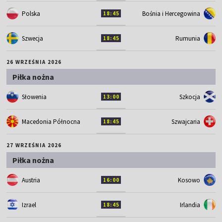
Polska
Bośnia i Hercegowina
18:45
Szwecja
Rumunia
18:45
26 WRZEŚNIA 2026
Piłka nożna
Słowenia
Szkocja
13:00
Macedonia Północna
Szwajcaria
18:45
27 WRZEŚNIA 2026
Piłka nożna
Austria
Kosowo
16:00
Izrael
Irlandia
18:45