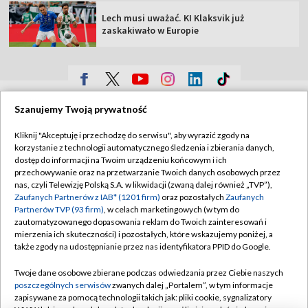
Lech musi uważać. KI Klaksvik już
zaskakiwało w Europie
TVP
Szanujemy Twoją prywatność
Abonament TVP
Regulamin TVP
Kliknij "Akceptuję i przechodzę do serwisu", aby wyrazić zgody na
Polityka prywatności
Sklep TVP
korzystanie z technologii automatycznego śledzenia i zbierania danych,
dostęp do informacji na Twoim urządzeniu końcowym i ich
Biuro Reklamy
Moje zgody
przechowywanie oraz na przetwarzanie Twoich danych osobowych przez
nas, czyli Telewizję Polską S.A. w likwidacji (zwaną dalej również „TVP”),
Oferta Handlowa
Biuro reklamy
Zaufanych Partnerów z IAB* (1201 firm)
oraz pozostałych
Zaufanych
Partnerów TVP (93 firm)
, w celach marketingowych (w tym do
Telegazeta ogłoszenia
Kontakt
zautomatyzowanego dopasowania reklam do Twoich zainteresowań i
Emisja w TVP
mierzenia ich skuteczności) i pozostałych, które wskazujemy poniżej, a
także zgody na udostępnianie przez nas identyfikatora PPID do Google.
Kanały
Rada Programowa
Twoje dane osobowe zbierane podczas odwiedzania przez Ciebie naszych
Ogłoszenia przetargowe
poszczególnych serwisów
zwanych dalej „Portalem”, w tym informacje
©2026 Telewizja Polska Spółka Akcyjna w likwidacji
zapisywane za pomocą technologii takich jak: pliki cookie, sygnalizatory
Akademia Telewizyjna