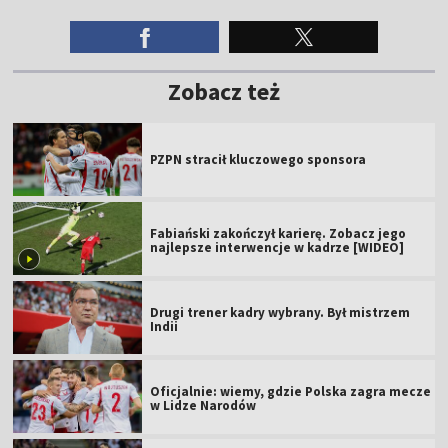
Zobacz też
PZPN stracił kluczowego sponsora
Fabiański zakończył karierę. Zobacz jego
najlepsze interwencje w kadrze [WIDEO]
Drugi trener kadry wybrany. Był mistrzem
Indii
Oficjalnie: wiemy, gdzie Polska zagra mecze
w Lidze Narodów