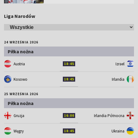
Liga Narodów
24 WRZEŚNIA 2026
Piłka nożna
Austria
Izrael
18:45
Kosowo
Irlandia
18:45
25 WRZEŚNIA 2026
Piłka nożna
Gruzja
Irlandia Północna
16:00
Węgry
Ukraina
18:45