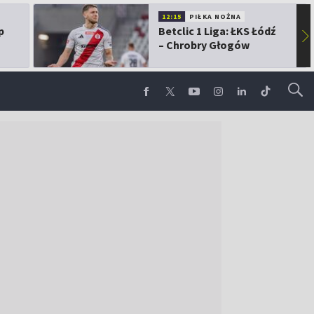
12:15
PIŁKA NOŻNA
p
Betclic 1 Liga: ŁKS Łódź
▶
– Chrobry Głogów