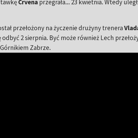
 stawkę
Crvena
przegrała... 23 kwietnia. Wtedy uległ
stał przełożony na życzenie drużyny trenera
Vlad
ę odbyć 2 sierpnia. Być może również Lech przełoż
 Górnikiem Zabrze.