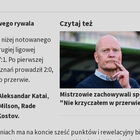
Czytaj też
wego rywala
la niżej notowanego
ugiej ligowej
7:1. Po pierwszej
znań prowadził 2:0,
o przerwie.
Mistrzowie zachowywali sp
Aleksandar Katai
,
"Nie krzyczałem w przerwi
 Milson, Rade
Kostov.
niach ma na koncie sześć punktów i rewelacyjny bi