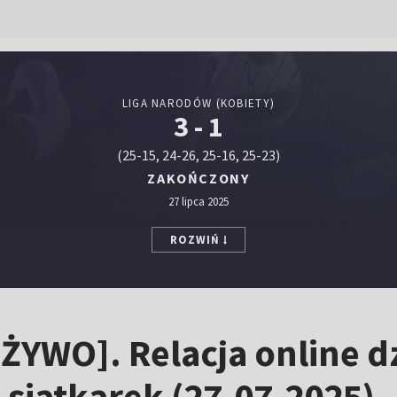
LIGA NARODÓW (KOBIETY)
3 - 1
(25-15, 24-26, 25-16, 25-23)
ZAKOŃCZONY
27 lipca 2025
ROZWIŃ
ŻYWO]. Relacja online dz
 siatkarek (27.07.2025)