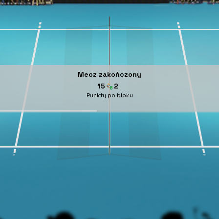
Mecz zakończony
15
2
Punkty po bloku