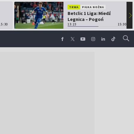
TRWA
PIŁKA NOŻNA
Betclic 1 Liga: Miedź
▶
Legnica – Pogoń
15:30
Grodzisk Mazowiecki
13:23
15:30