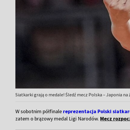
Siatkarki grają o medale! Śledź mecz Polska – Japonia na 
W sobotnim półfinale
reprezentacja Polski siatka
zatem o brązowy medal Ligi Narodów.
Mecz rozpocz