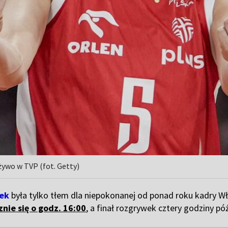
żywo w TVP (fot. Getty)
rek
była tylko tłem dla niepokonanej od ponad roku kadry Wło
nie się o godz. 16:00
, a finał rozgrywek cztery godziny póź