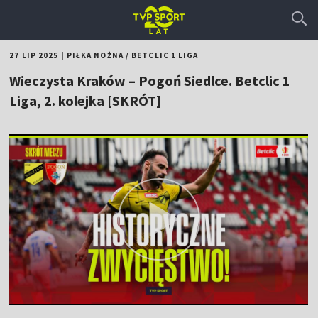
27 LIP 2025
|
PIŁKA NOŻNA
/
BETCLIC 1 LIGA
Wieczysta Kraków – Pogoń Siedlce. Betclic 1
Liga, 2. kolejka [SKRÓT]