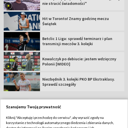
nie stracić świadomości"
Hit w Toronto! Znamy godzinę meczu
Świątek
Betclic 1 Liga: sprawdź terminarz i plan
transmisji meczów 3. kolejki
Kowalczyk po debiucie: jestem wdzięczny
Polonii [WIDEO]
Niezbędnik 3. kolejki PKO BP Ekstraklasy.
Sprawdź szczegóły
Szanujemy Twoją prywatność
TVP
Kliknij "Akceptuję i przechodzę do serwisu", aby wyrazić zgody na
korzystanie z technologii automatycznego śledzenia i zbierania danych,
Abonament TVP
Regulamin TVP
dostęp do informacji na Twoim urządzeniu końcowym i ich