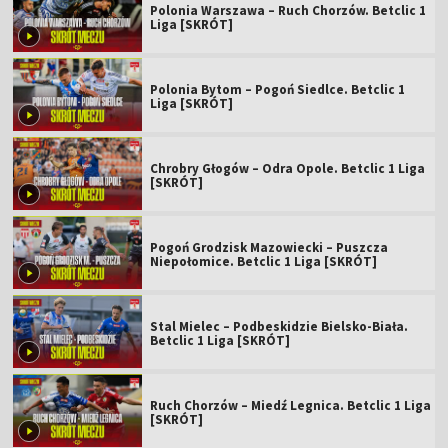
Polonia Warszawa – Ruch Chorzów. Betclic 1
Liga [SKRÓT]
Polonia Bytom – Pogoń Siedlce. Betclic 1
Liga [SKRÓT]
Chrobry Głogów – Odra Opole. Betclic 1 Liga
[SKRÓT]
Pogoń Grodzisk Mazowiecki – Puszcza
Niepołomice. Betclic 1 Liga [SKRÓT]
Stal Mielec – Podbeskidzie Bielsko-Biała.
Betclic 1 Liga [SKRÓT]
Ruch Chorzów – Miedź Legnica. Betclic 1 Liga
[SKRÓT]