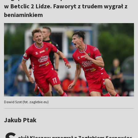
w Betclic 2 Lidze. Faworyt z trudem wygrał z
beniaminkiem
Dawid Szot (fot. zaglebie.eu)
Jakub Ptak
okół Kleczew przegrał z Zagłębiem Sosnowiec