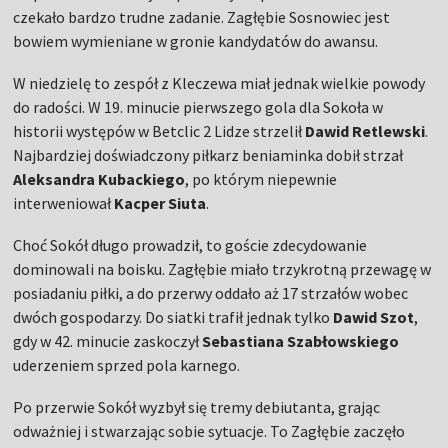
czekało bardzo trudne zadanie. Zagłębie Sosnowiec jest
bowiem wymieniane w gronie kandydatów do awansu.
W niedzielę to zespół z Kleczewa miał jednak wielkie powody
do radości. W 19. minucie pierwszego gola dla Sokoła w
historii występów w Betclic 2 Lidze strzelił
Dawid Retlewski
.
Najbardziej doświadczony piłkarz beniaminka dobił strzał
Aleksandra Kubackiego
, po którym niepewnie
interweniował
Kacper Siuta
.
Choć Sokół długo prowadził, to goście zdecydowanie
dominowali na boisku. Zagłębie miało trzykrotną przewagę w
posiadaniu piłki, a do przerwy oddało aż 17 strzałów wobec
dwóch gospodarzy. Do siatki trafił jednak tylko
Dawid Szot
,
gdy w 42. minucie zaskoczył
Sebastiana Szabłowskiego
uderzeniem sprzed pola karnego.
Po przerwie Sokół wyzbył się tremy debiutanta, grając
odważniej i stwarzając sobie sytuacje. To Zagłębie zaczęło