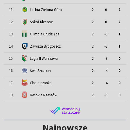
11
Lechia Zielona Góra
2
0
2
12
Sokół Kleczew
2
0
2
13
Olimpia Grudziądz
2
-3
1
14
Zawisza Bydgoszcz
2
-3
1
15
Legia II Warszawa
2
-3
0
16
Świt Szczecin
2
-4
0
17
Chojniczanka
2
-4
0
18
Resovia Rzeszów
2
-5
0
Najnowsze