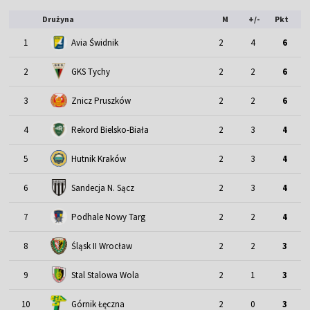
Drużyna
M
+/-
Pkt
1
Avia Świdnik
2
4
6
2
GKS Tychy
2
2
6
3
Znicz Pruszków
2
2
6
4
Rekord Bielsko-Biała
2
3
4
5
Hutnik Kraków
2
3
4
6
Sandecja N. Sącz
2
3
4
7
Podhale Nowy Targ
2
2
4
Śląsk II Wrocław
8
2
2
3
9
Stal Stalowa Wola
2
1
3
10
Górnik Łęczna
2
0
3