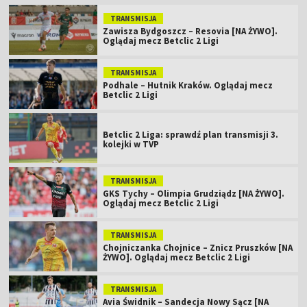
TRANSMISJA
Zawisza Bydgoszcz – Resovia [NA ŻYWO].
Oglądaj mecz Betclic 2 Ligi
TRANSMISJA
Podhale – Hutnik Kraków. Oglądaj mecz
Betclic 2 Ligi
Betclic 2 Liga: sprawdź plan transmisji 3.
kolejki w TVP
TRANSMISJA
GKS Tychy – Olimpia Grudziądz [NA ŻYWO].
Oglądaj mecz Betclic 2 Ligi
TRANSMISJA
Chojniczanka Chojnice – Znicz Pruszków [NA
ŻYWO]. Oglądaj mecz Betclic 2 Ligi
TRANSMISJA
Avia Świdnik – Sandecja Nowy Sącz [NA