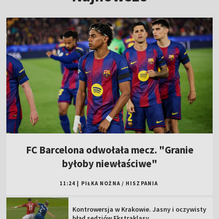
FC Barcelona odwołała mecz. "Granie
byłoby niewłaściwe"
11:24
|
PIŁKA NOŻNA
/
HISZPANIA
Kontrowersja w Krakowie. Jasny i oczywisty
błąd sędziów Ekstraklasy