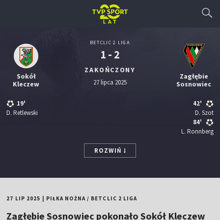
BETCLIC 2 LIGA
1 - 2
ZAKOŃCZONY
Sokół
Zagłębie
27 lipca 2025
Kleczew
Sosnowiec
19'
42'
D. Retlewski
D. Szot
84'
L. Ronnberg
ROZWIŃ
27 LIP 2025
|
PIŁKA NOŻNA
/
BETCLIC 2 LIGA
Zagłębie Sosnowiec pokonało Sokół Kleczew