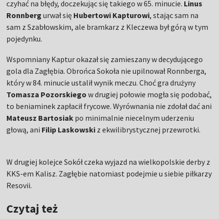
czyhać na błędy, doczekując się takiego w 65. minucie.
Linus
Ronnberg
urwał się
Hubertowi Kapturowi
, stając sam na
sam z Szabłowskim, ale bramkarz z Kleczewa był górą w tym
pojedynku.
Wspomniany Kaptur okazał się zamieszany w decydującego
gola dla Zagłębia. Obrońca Sokoła nie upilnował Ronnberga,
który w 84. minucie ustalił wynik meczu. Choć gra drużyny
Tomasza Pozorskiego
w drugiej połowie mogła się podobać,
to beniaminek zapłacił frycowe. Wyrównania nie zdołał dać ani
Mateusz Bartosiak
po minimalnie niecelnym uderzeniu
głową, ani
Filip Laskowski
z ekwilibrystycznej przewrotki.
W drugiej kolejce Sokół czeka wyjazd na wielkopolskie derby z
KKS-em Kalisz. Zagłębie natomiast podejmie u siebie piłkarzy
Resovii.
Czytaj też