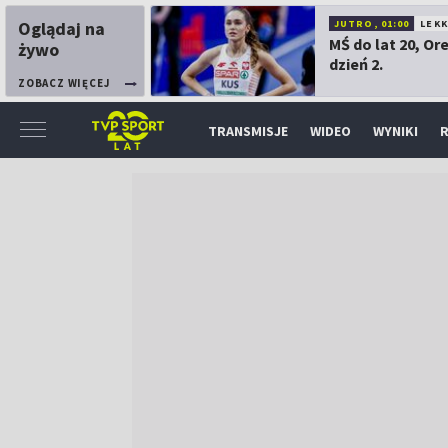
Oglądaj na
JUTRO, 01:00
LEK
MŚ do lat 20, Or
żywo
dzień 2.
ZOBACZ WIĘCEJ
TRANSMISJE
WIDEO
WYNIKI
R