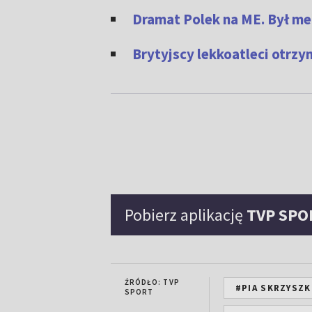
Dramat Polek na ME. Był med
Brytyjscy lekkoatleci otrzy
Pobierz aplikację
TVP SPO
ŹRÓDŁO: TVP
#PIA SKRZYSZ
SPORT