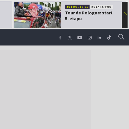
JUTRO, 08:55
KOLARSTWO
Tour de Pologne: start
▶
5. etapu