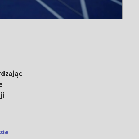
rdzając
e
ji
sie