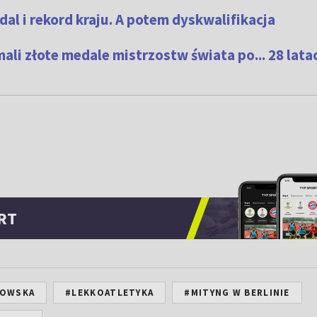
al i rekord kraju. A potem dyskwalifikacja
mali złote medale mistrzostw świata po... 28 lata
RT
KOWSKA
#LEKKOATLETYKA
#MITYNG W BERLINIE