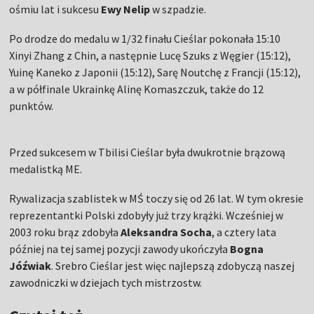
ośmiu lat i sukcesu
Ewy Nelip
w szpadzie.
Po drodze do medalu w 1/32 finału Cieślar pokonała 15:10
Xinyi Zhang z Chin, a następnie Lucę Szuks z Węgier (15:12),
Yuinę Kaneko z Japonii (15:12), Sarę Noutchę z Francji (15:12),
a w półfinale Ukrainkę Alinę Komaszczuk, także do 12
punktów.
Przed sukcesem w Tbilisi Cieślar była dwukrotnie brązową
medalistką ME.
Rywalizacja szablistek w MŚ toczy się od 26 lat. W tym okresie
reprezentantki Polski zdobyły już trzy krążki. Wcześniej w
2003 roku brąz zdobyła
Aleksandra Socha
, a cztery lata
później na tej samej pozycji zawody ukończyła
Bogna
Jóźwiak
. Srebro Cieślar jest więc najlepszą zdobyczą naszej
zawodniczki w dziejach tych mistrzostw.