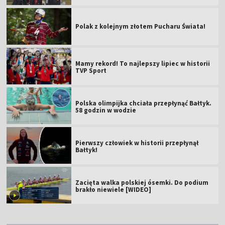
Polak z kolejnym złotem Pucharu Świata!
Mamy rekord! To najlepszy lipiec w historii
TVP Sport
Polska olimpijka chciała przepłynąć Bałtyk.
58 godzin w wodzie
Pierwszy człowiek w historii przepłynął
Bałtyk!
Zacięta walka polskiej ósemki. Do podium
brakło niewiele [WIDEO]