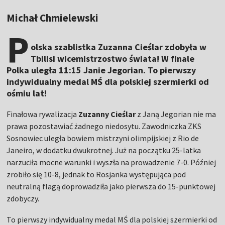
Michał Chmielewski
P
olska szablistka Zuzanna Cieślar zdobyła w
Tbilisi wicemistrzostwo świata! W finale
Polka uległa 11:15 Janie Jegorian. To pierwszy
indywidualny medal MŚ dla polskiej szermierki od
ośmiu lat!
Finałowa rywalizacja
Zuzanny Cieślar
z Janą Jegorian nie ma
prawa pozostawiać żadnego niedosytu. Zawodniczka ZKS
Sosnowiec uległa bowiem mistrzyni olimpijskiej z Rio de
Janeiro, w dodatku dwukrotnej. Już na początku 25-latka
narzuciła mocne warunki i wyszła na prowadzenie 7-0. Później
zrobiło się 10-8, jednak to Rosjanka występująca pod
neutralną flagą doprowadziła jako pierwsza do 15-punktowej
zdobyczy.
To pierwszy indywidualny medal MŚ dla polskiej szermierki od