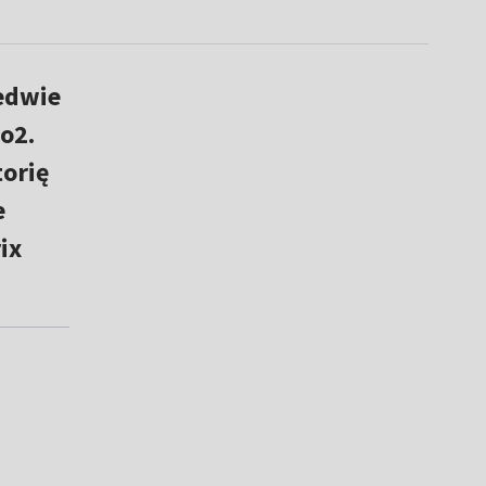
edwie
o2.
orię
e
ix