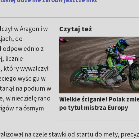
Czytaj też
czył w Aragonii w
jach, do
ł odpowiednio z
, licznie
, który wywalczył
zeciego wyścigu w
 stanął na podium w
, w niedzielę rano
Wielkie ściganie! Polak zmi
po tytuł mistrza Europy
ścigów na ósmym
walizował na czele stawki od startu do mety, precyz