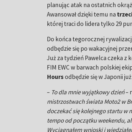
planując atak na ostatnich okr
Awansował dzięki temu na
trzec
której traci do lidera tylko 29 
Do końca tegorocznej rywalizacji 
odbędzie się po wakacyjnej prze
Już za tydzień Pawelca czeka z 
FIM EWC w barwach polskiej eki
Hours
odbędzie się w Japonii już
–
To dla mnie wyjątkowy dzień
– 
mistrzostwach świata Moto2 w Br
doczekać się kolejnego startu w 
tempo od początku weekendu, al
Wyciągnąłem wnioski i wiedziałe