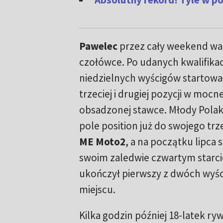
Pawelec
przez cały weekend wal
czołówce. Po udanych kwalifikac
niedzielnych wyścigów startowa
trzeciej i drugiej pozycji w mocnej
obsadzonej stawce. Młody Polak
pole position już do swojego tr
ME Moto2
, a na początku lipca
swoim zaledwie czwartym starcie
ukończył pierwszy z dwóch wy
miejscu.
Kilka godzin później 18-latek ry