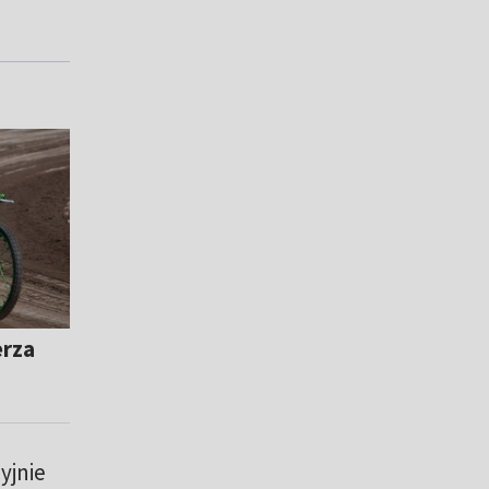
erza
yjnie