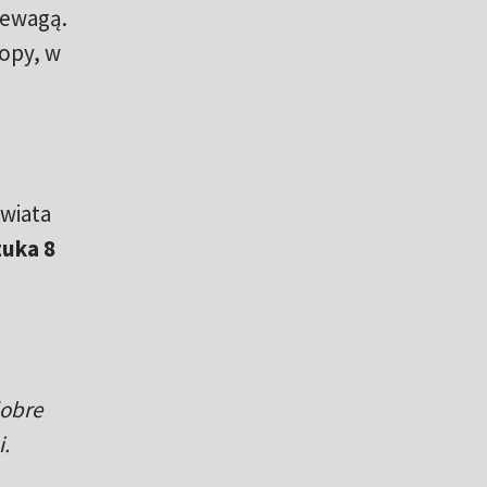
zewagą.
ropy, w
świata
uka 8
dobre
.