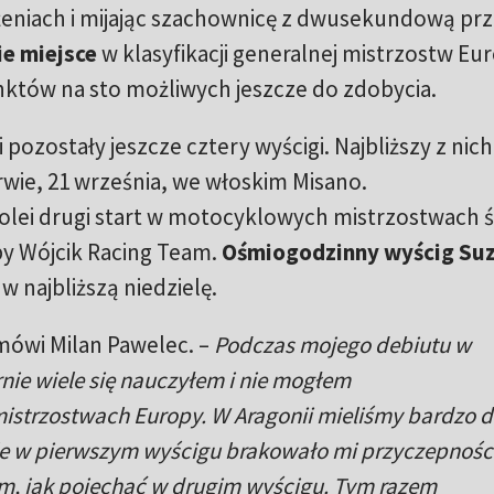
ążeniach i mijając szachownicę z dwusekundową pr
ie miejsce
w klasyfikacji generalnej mistrzostw Eu
punktów na sto możliwych jeszcze do zdobycia.
pozostały jeszcze cztery wyścigi. Najbliższy z nich
rwie, 21 września, we włoskim Misano.
kolei drugi start w motocyklowych mistrzostwach 
py Wójcik Racing Team.
Ośmiogodzinny wyścig Suz
 w najbliższą niedzielę.
mówi Milan Pawelec. –
Podczas mojego debiutu w
nie wiele się nauczyłem i nie mogłem
mistrzostwach Europy. W Aragonii mieliśmy bardzo 
e w pierwszym wyścigu brakowało mi przyczepności
m, jak pojechać w drugim wyścigu. Tym razem