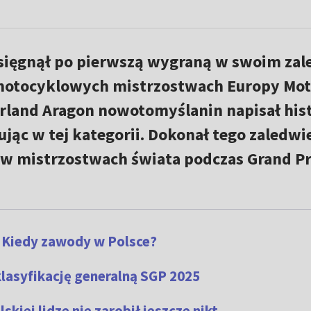
 sięgnął po pierwszą wygraną w swoim zal
otocyklowych mistrzostwach Europy Mot
rland Aragon nowotomyślanin napisał hist
ując w tej kategorii. Dokonał tego zaledwi
 w mistrzostwach świata podczas Grand Pr
. Kiedy zawody w Polsce?
klasyfikację generalną SGP 2025
skiej lidze nie zarobił jeszcze nikt