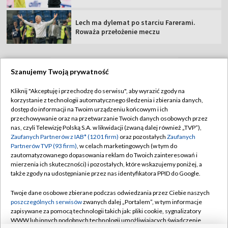
Lech ma dylemat po starciu Farerami.
Roważa przełożenie meczu
Szanujemy Twoją prywatność
TVP
Kliknij "Akceptuję i przechodzę do serwisu", aby wyrazić zgody na
korzystanie z technologii automatycznego śledzenia i zbierania danych,
Abonament TVP
Regulamin TVP
dostęp do informacji na Twoim urządzeniu końcowym i ich
Polityka prywatności
Sklep TVP
przechowywanie oraz na przetwarzanie Twoich danych osobowych przez
nas, czyli Telewizję Polską S.A. w likwidacji (zwaną dalej również „TVP”),
Biuro Reklamy
Moje zgody
Zaufanych Partnerów z IAB* (1201 firm)
oraz pozostałych
Zaufanych
Partnerów TVP (93 firm)
, w celach marketingowych (w tym do
Oferta Handlowa
Biuro reklamy
zautomatyzowanego dopasowania reklam do Twoich zainteresowań i
mierzenia ich skuteczności) i pozostałych, które wskazujemy poniżej, a
Telegazeta ogłoszenia
Kontakt
także zgody na udostępnianie przez nas identyfikatora PPID do Google.
Emisja w TVP
Twoje dane osobowe zbierane podczas odwiedzania przez Ciebie naszych
Kanały
Rada Programowa
poszczególnych serwisów
zwanych dalej „Portalem”, w tym informacje
zapisywane za pomocą technologii takich jak: pliki cookie, sygnalizatory
Ogłoszenia przetargowe
WWW lub innych podobnych technologii umożliwiających świadczenie
©2026 Telewizja Polska Spółka Akcyjna w likwidacji