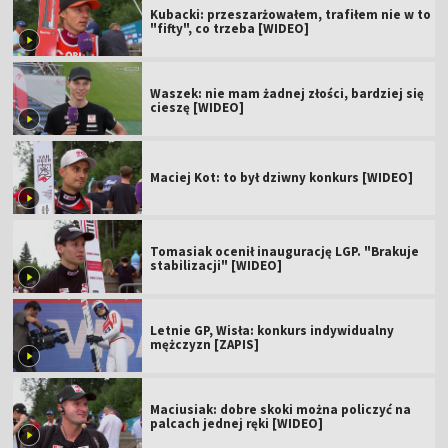
Kubacki: przeszarżowałem, trafiłem nie w to
"fifty", co trzeba [WIDEO]
Waszek: nie mam żadnej złości, bardziej się
cieszę [WIDEO]
Maciej Kot: to był dziwny konkurs [WIDEO]
Tomasiak ocenił inaugurację LGP. "Brakuje
stabilizacji" [WIDEO]
Letnie GP, Wisła: konkurs indywidualny
mężczyzn [ZAPIS]
Maciusiak: dobre skoki można policzyć na
palcach jednej ręki [WIDEO]