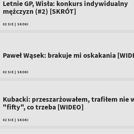
Letnie GP, Wisła: konkurs indywidualny
mężczyzn (#2) [SKRÓT]
02 SIE
|
SKOKI
Paweł Wąsek: brakuje mi oskakania [WID
02 SIE
|
SKOKI
Kubacki: przeszarżowałem, trafiłem nie 
"fifty", co trzeba [WIDEO]
02 SIE
|
SKOKI