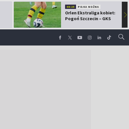
08:25
PIŁKA NOŻNA
Orlen Ekstraliga kobiet:
▶
Pogoń Szczecin – GKS
Górnik Łęczna