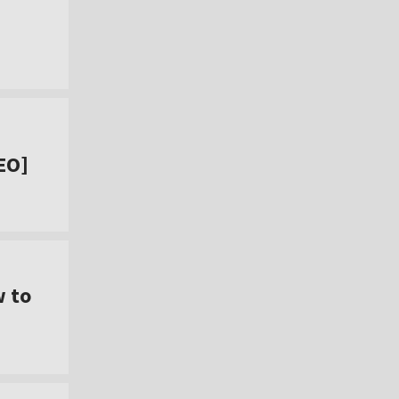
EO]
w to