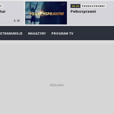
Y
06:20
PEŁNOSPRAWNI
har
Pełnosprawni
6:30
ETRANSMISJE
MAGAZYNY
PROGRAM TV