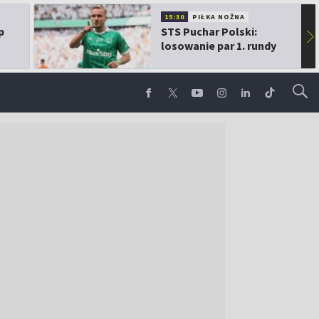
15:30
PIŁKA NOŻNA
p
STS Puchar Polski:
▶
losowanie par 1. rundy