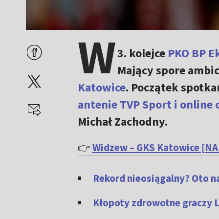
W
3. kolejce
PKO BP Ek
Mający spore ambic
Katowice
. Początek spotka
antenie TVP Sport i online 
Michał Zachodny.
👉
Widzew – GKS Katowice
[NA
Rekord nieosiągalny? Oto n
Kłopoty zdrowotne graczy L