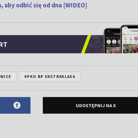
a, aby odbić się od dna [WIDEO]
RT
OWICE
#PKO BP EKSTRAKLASA
UDOSTĘPNIJ NA X