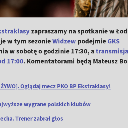
straklasy
zapraszamy na spotkanie w Łodz
je w tym sezonie
Widzew
podejmie
GKS
nia w sobotę o godzinie 17:30, a
transmisja
od 17:00
. Komentatorami będą Mateusz Bor
 ŻYWO]. Oglądaj mecz
PKO BP Ekstraklasy
!
ajwyższe wygrane polskich klubów
echa. Trener zabrał głos