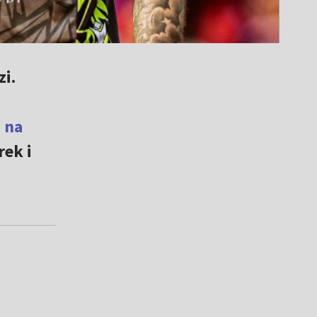
i.
 na
ek i