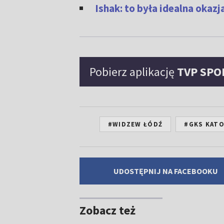
Ishak: to była idealna okazj
Pobierz aplikację
TVP SPO
#WIDZEW ŁÓDŹ
#GKS KAT
UDOSTĘPNIJ NA FACEBOOKU
Zobacz też