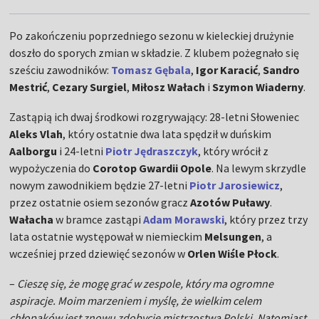
Po zakończeniu poprzedniego sezonu w kieleckiej drużynie
doszło do sporych zmian w składzie. Z klubem pożegnało się
sześciu zawodników:
Tomasz Gębala
,
Igor Karacić
,
Sandro
Mestrić
,
Cezary Surgiel
,
Miłosz Wałach
i
Szymon Wiaderny
.
Zastąpią ich dwaj środkowi rozgrywający: 28-letni Słoweniec
Aleks Vlah
, który ostatnie dwa lata spędził w duńskim
Aalborgu
i 24-letni
Piotr Jędraszczyk
, który wrócił z
wypożyczenia do
Corotop Gwardii Opole
. Na lewym skrzydle
nowym zawodnikiem będzie 27-letni
Piotr Jarosiewicz
,
przez ostatnie osiem sezonów gracz
Azotów Puławy
.
Wałacha
w bramce zastąpi
Adam Morawski
, który przez trzy
lata ostatnie występował w niemieckim
Melsungen
, a
wcześniej przed dziewięć sezonów w
Orlen Wiśle Płock
.
–
Cieszę się, że mogę grać w zespole, który ma ogromne
aspiracje. Moim marzeniem i myślę, że wielkim celem
chłopaków jest znowu zdobycie mistrzostwa Polski. Natomiast