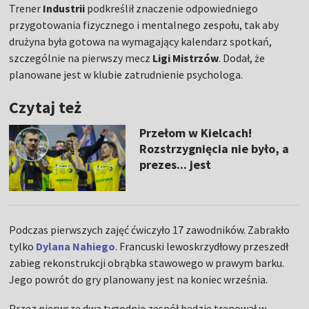
Trener
Industrii
podkreślił znaczenie odpowiedniego
przygotowania fizycznego i mentalnego zespołu, tak aby
drużyna była gotowa na wymagający kalendarz spotkań,
szczególnie na pierwszy mecz
Ligi Mistrzów
. Dodał, że
planowane jest w klubie zatrudnienie psychologa.
Czytaj też
Przełom w Kielcach!
Rozstrzygnięcia nie było, a
prezes... jest
Podczas pierwszych zajęć ćwiczyło 17 zawodników. Zabrakło
tylko
Dylana Nahiego
. Francuski lewoskrzydłowy przeszedł
zabieg rekonstrukcji obrąbka stawowego w prawym barku.
Jego powrót do gry planowany jest na koniec września.
Przez pierwsze dwa tygodnie zespół będzie trenował w