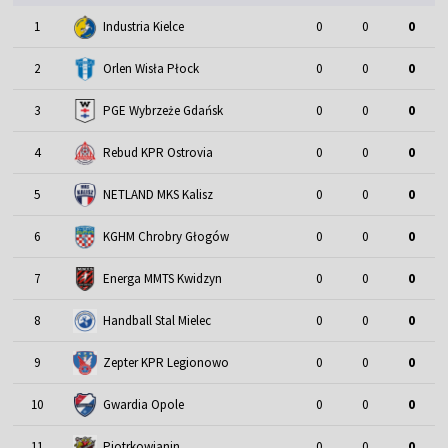
1
Industria Kielce
0
0
0
2
Orlen Wisła Płock
0
0
0
3
PGE Wybrzeże Gdańsk
0
0
0
4
Rebud KPR Ostrovia
0
0
0
5
NETLAND MKS Kalisz
0
0
0
6
KGHM Chrobry Głogów
0
0
0
7
Energa MMTS Kwidzyn
0
0
0
8
Handball Stal Mielec
0
0
0
9
Zepter KPR Legionowo
0
0
0
10
Gwardia Opole
0
0
0
11
Piotrkowianin
0
0
0