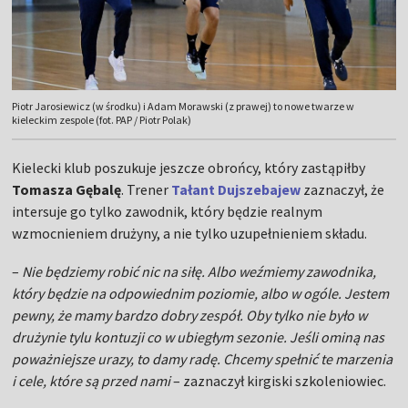
Piotr Jarosiewicz (w środku) i Adam Morawski (z prawej) to nowe twarze w
kieleckim zespole (fot. PAP / Piotr Polak)
Kielecki klub poszukuje jeszcze obrońcy, który zastąpiłby
Tomasza Gębalę
. Trener
Tałant Dujszebajew
zaznaczył, że
intersuje go tylko zawodnik, który będzie realnym
wzmocnieniem drużyny, a nie tylko uzupełnieniem składu.
–
Nie będziemy robić nic na siłę. Albo weźmiemy zawodnika,
który będzie na odpowiednim poziomie, albo w ogóle. Jestem
pewny, że mamy bardzo dobry zespół. Oby tylko nie było w
drużynie tylu kontuzji co w ubiegłym sezonie. Jeśli ominą nas
poważniejsze urazy, to damy radę. Chcemy spełnić te marzenia
i cele, które są przed nami
– zaznaczył kirgiski szkoleniowiec.