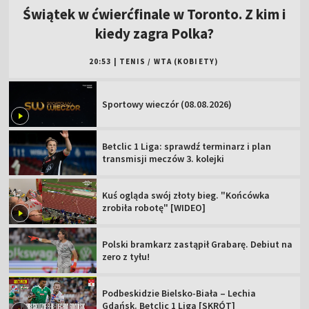
Świątek w ćwierćfinale w Toronto. Z kim i
kiedy zagra Polka?
20:53
|
TENIS
/
WTA (KOBIETY)
Sportowy wieczór (08.08.2026)
Betclic 1 Liga: sprawdź terminarz i plan
transmisji meczów 3. kolejki
Kuś ogląda swój złoty bieg. "Końcówka
zrobiła robotę" [WIDEO]
Polski bramkarz zastąpił Grabarę. Debiut na
zero z tyłu!
Podbeskidzie Bielsko-Biała – Lechia
Gdańsk. Betclic 1 Liga [SKRÓT]