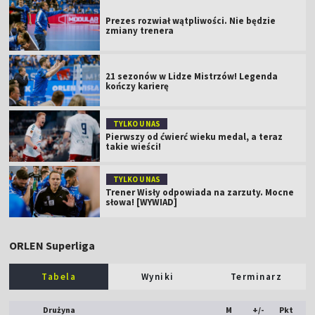
Prezes rozwiał wątpliwości. Nie będzie
zmiany trenera
21 sezonów w Lidze Mistrzów! Legenda
kończy karierę
TYLKO U NAS
Pierwszy od ćwierć wieku medal, a teraz
takie wieści!
TYLKO U NAS
Trener Wisły odpowiada na zarzuty. Mocne
słowa! [WYWIAD]
ORLEN Superliga
Tabela
Wyniki
Terminarz
Drużyna
M
+/-
Pkt