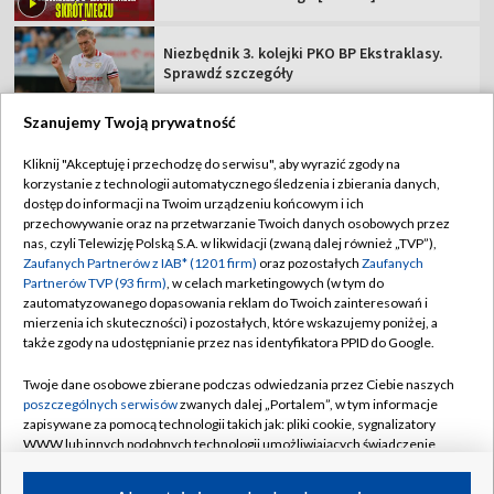
Niezbędnik 3. kolejki PKO BP Ekstraklasy.
Sprawdź szczegóły
Szanujemy Twoją prywatność
Kliknij "Akceptuję i przechodzę do serwisu", aby wyrazić zgody na
korzystanie z technologii automatycznego śledzenia i zbierania danych,
TVP
dostęp do informacji na Twoim urządzeniu końcowym i ich
Abonament TVP
Regulamin TVP
przechowywanie oraz na przetwarzanie Twoich danych osobowych przez
nas, czyli Telewizję Polską S.A. w likwidacji (zwaną dalej również „TVP”),
Polityka prywatności
Sklep TVP
Zaufanych Partnerów z IAB* (1201 firm)
oraz pozostałych
Zaufanych
Partnerów TVP (93 firm)
, w celach marketingowych (w tym do
Biuro Reklamy
Moje zgody
zautomatyzowanego dopasowania reklam do Twoich zainteresowań i
mierzenia ich skuteczności) i pozostałych, które wskazujemy poniżej, a
Oferta Handlowa
Biuro reklamy
także zgody na udostępnianie przez nas identyfikatora PPID do Google.
Telegazeta ogłoszenia
Kontakt
Twoje dane osobowe zbierane podczas odwiedzania przez Ciebie naszych
Emisja w TVP
poszczególnych serwisów
zwanych dalej „Portalem”, w tym informacje
zapisywane za pomocą technologii takich jak: pliki cookie, sygnalizatory
Kanały
Rada Programowa
WWW lub innych podobnych technologii umożliwiających świadczenie
dopasowanych i bezpiecznych usług, personalizację treści oraz reklam,
Ogłoszenia przetargowe
udostępnianie funkcji mediów społecznościowych oraz analizowanie
©2026 Telewizja Polska Spółka Akcyjna w likwidacji