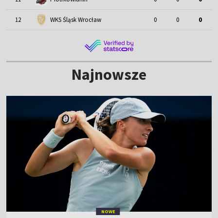
12
WKS Śląsk Wrocław
0
0
0
Najnowsze
NOWE