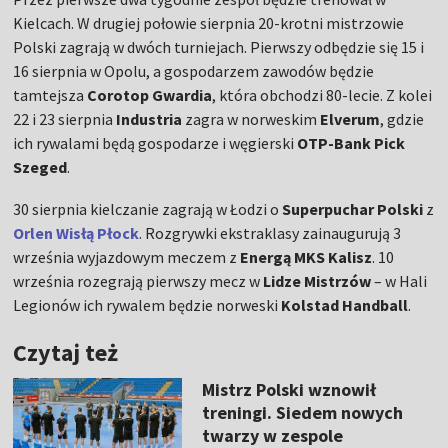
Kielcach. W drugiej połowie sierpnia 20-krotni mistrzowie
Polski zagrają w dwóch turniejach. Pierwszy odbędzie się 15 i
16 sierpnia w Opolu, a gospodarzem zawodów będzie
tamtejsza
Corotop Gwardia
, która obchodzi 80-lecie. Z kolei
22 i 23 sierpnia
Industria
zagra w norweskim
Elverum
, gdzie
ich rywalami będą gospodarze i węgierski
OTP-Bank Pick
Szeged
.
30 sierpnia kielczanie zagrają w Łodzi o
Superpuchar Polski
z
Orlen Wisłą Płock
. Rozgrywki ekstraklasy zainaugurują 3
września wyjazdowym meczem z
Energą MKS Kalisz
. 10
września rozegrają pierwszy mecz w
Lidze Mistrzów
– w Hali
Legionów ich rywalem będzie norweski
Kolstad Handball
.
Czytaj też
Mistrz Polski wznowił
treningi. Siedem nowych
twarzy w zespole