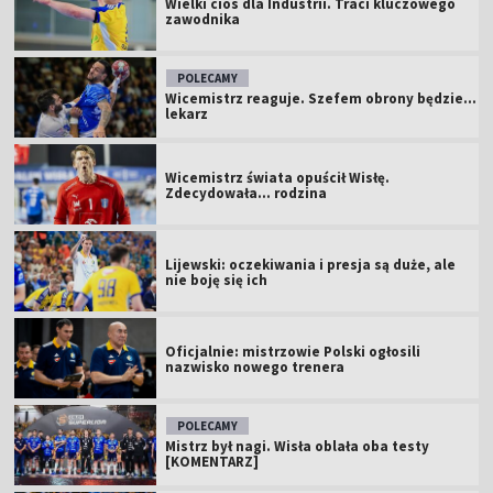
Wielki cios dla Industrii. Traci kluczowego
zawodnika
POLECAMY
Wicemistrz reaguje. Szefem obrony będzie...
lekarz
Wicemistrz świata opuścił Wisłę.
Zdecydowała... rodzina
Lijewski: oczekiwania i presja są duże, ale
nie boję się ich
Oficjalnie: mistrzowie Polski ogłosili
nazwisko nowego trenera
POLECAMY
Mistrz był nagi. Wisła oblała oba testy
[KOMENTARZ]