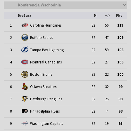
Drużyna
M
+/-
Pkt
1
Carolina Hurricanes
82
56
113
2
Buffalo Sabres
82
47
109
3
Tampa Bay Lightning
82
59
106
4
Montreal Canadiens
82
27
106
5
Boston Bruins
82
22
100
6
Ottawa Senators
82
32
99
7
Pittsburgh Penguins
82
25
98
8
Philadelphia Flyers
82
7
98
9
Washington Capitals
82
19
95