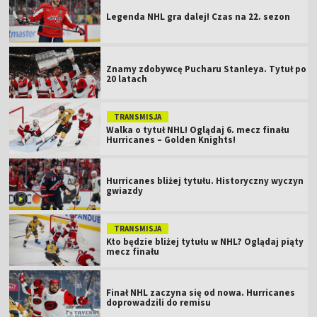
Legenda NHL gra dalej! Czas na 22. sezon
Znamy zdobywcę Pucharu Stanleya. Tytuł po
20 latach
TRANSMISJA
Walka o tytuł NHL! Oglądaj 6. mecz finału
Hurricanes – Golden Knights!
Hurricanes bliżej tytułu. Historyczny wyczyn
gwiazdy
TRANSMISJA
Kto będzie bliżej tytułu w NHL? Oglądaj piąty
mecz finału
Finał NHL zaczyna się od nowa. Hurricanes
doprowadzili do remisu