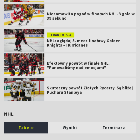
Niesamowita pogoń w finałach NHL. 3 gole w
39 sekund
TRANSMISJA
NHL: oglądaj 3. mecz finałowy Golden
Knights – Hurricanes
Efektowny powrót w finale NHL.
"Panowaliśmy nad emocjami"
Skuteczny powrót Złotych Rycerzy. Są bliżej
Pucharu Stanleya
NHL
Tabele
Wyniki
Terminarz