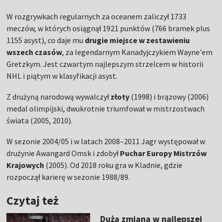
W rozgrywkach regularnych za oceanem zaliczył 1733
meczów, w których osiągnął 1921 punktów (766 bramek plus
1155 asyst), co daje mu
drugie miejsce w zestawieniu
wszech czasów
, za legendarnym Kanadyjczykiem Wayne'em
Gretzkym. Jest czwartym najlepszym strzelcem w historii
NHL i piątym w klasyfikacji asyst.
Z drużyną narodową wywalczył
złoty
(1998) i brązowy (2006)
medal olimpijski, dwukrotnie triumfował w mistrzostwach
świata (2005, 2010).
W sezonie 2004/05 i w latach 2008–2011 Jagr występował w
drużynie Awangard Omsk i zdobył
Puchar Europy Mistrzów
Krajowych
(2005). Od 2018 roku gra w Kladnie, gdzie
rozpoczął karierę w sezonie 1988/89.
Czytaj też
Duża zmiana w najlepszej