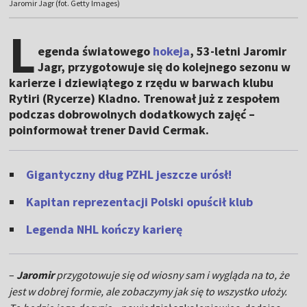
Jaromir Jagr (fot. Getty Images)
L
egenda światowego
hokeja
, 53-letni Jaromir
Jagr, przygotowuje się do kolejnego sezonu w
karierze i dziewiątego z rzędu w barwach klubu
Rytiri (Rycerze) Kladno. Trenował już z zespołem
podczas dobrowolnych dodatkowych zajęć –
poinformował trener David Cermak.
Gigantyczny dług PZHL jeszcze urósł!
Kapitan reprezentacji Polski opuścił klub
Legenda NHL kończy karierę
–
Jaromir
przygotowuje się od wiosny sam i wygląda na to, że
jest w dobrej formie, ale zobaczymy jak się to wszystko ułoży.