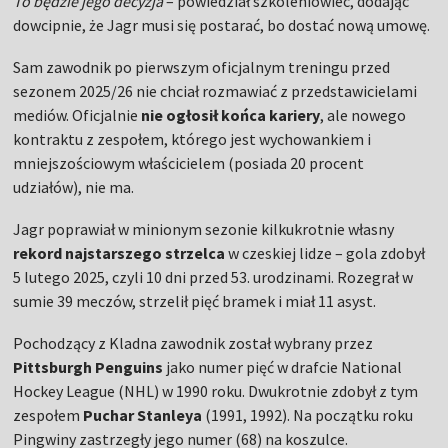
To będzie jego decyzja
– powiedział szkoleniowiec, dodając
dowcipnie, że Jagr musi się postarać, bo dostać nową umowę.
Sam zawodnik po pierwszym oficjalnym treningu przed
sezonem 2025/26 nie chciał rozmawiać z przedstawicielami
mediów. Oficjalnie
nie ogłosił końca kariery
, ale nowego
kontraktu z zespołem, którego jest wychowankiem i
mniejszościowym właścicielem (posiada 20 procent
udziałów), nie ma.
Jagr poprawiał w minionym sezonie kilkukrotnie własny
rekord najstarszego strzelca
w czeskiej lidze – gola zdobył
5 lutego 2025, czyli 10 dni przed 53. urodzinami. Rozegrał w
sumie 39 meczów, strzelił pięć bramek i miał 11 asyst.
Pochodzący z Kladna zawodnik został wybrany przez
Pittsburgh Penguins
jako numer pięć w drafcie National
Hockey League (NHL) w 1990 roku. Dwukrotnie zdobył z tym
zespołem
Puchar Stanleya
(1991, 1992). Na początku roku
Pingwiny zastrzegły jego numer (68) na koszulce.