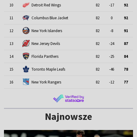
10
Detroit Red Wings
82
-17
92
11
Columbus Blue Jacket
82
0
92
12
New York Islanders
82
-8
91
13
New Jersey Devils
82
-24
87
14
Florida Panthers
82
-25
84
15
Toronto Maple Leafs
82
-46
78
16
New York Rangers
82
-12
77
Najnowsze