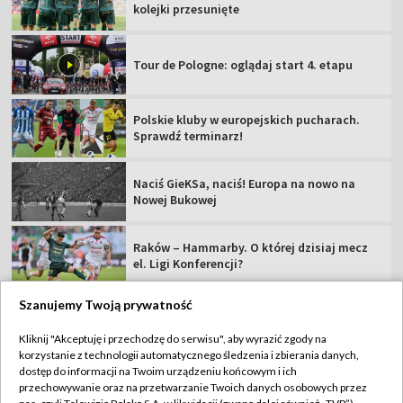
kolejki przesunięte
Tour de Pologne: oglądaj start 4. etapu
Polskie kluby w europejskich pucharach.
Sprawdź terminarz!
Naciś GieKSa, naciś! Europa na nowo na
Nowej Bukowej
Raków – Hammarby. O której dzisiaj mecz
el. Ligi Konferencji?
Szanujemy Twoją prywatność
Kliknij "Akceptuję i przechodzę do serwisu", aby wyrazić zgody na
korzystanie z technologii automatycznego śledzenia i zbierania danych,
TVP
dostęp do informacji na Twoim urządzeniu końcowym i ich
Abonament TVP
Regulamin TVP
przechowywanie oraz na przetwarzanie Twoich danych osobowych przez