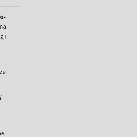
o-
dna
zji
 ze
l
ie,