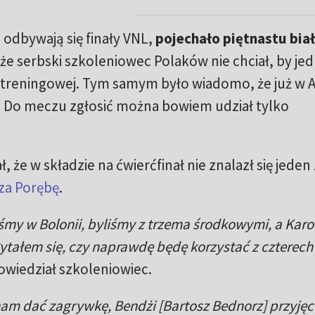
odbywają się finały VNL,
pojechało piętnastu biał
e serbski szkoleniowec Polaków nie chciał, by je
 treningowej. Tym samym było wiadomo, że już w A
.
Do meczu zgłosić można bowiem udział tylko
 że w składzie na ćwierćfinał nie znalazł się jeden
za Porębę
.
śmy w Bolonii, byliśmy z trzema środkowymi, a Karo
ytałem się, czy naprawdę będę korzystać z czterech
owiedział szkoleniowiec.
nam dać zagrywkę, Bendżi [Bartosz Bednorz] przyjęc