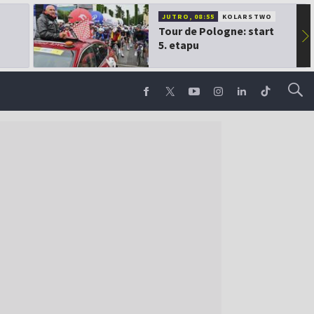
JUTRO, 08:55
KOLARSTWO
Tour de Pologne: start
▶
5. etapu