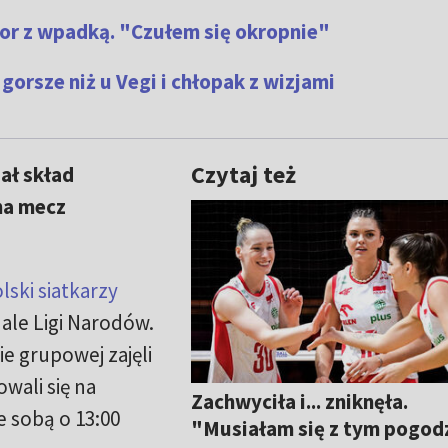
tor z wpadką. "Czułem się okropnie"
 gorsze niż u Vegi i chłopak z wizjami
Czytaj też
ał skład
 na mecz
lski siatkarzy
nale Ligi Narodów.
ie grupowej zajęli
owali się na
Zachwyciła i... zniknęła.
e sobą o 13:00
"Musiałam się z tym pogod