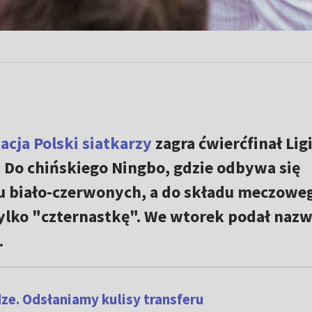
acja Polski siatkarzy
zagra ćwierćfinał Lig
 Do chińskiego Ningbo, gdzie odbywa się
tu biało-czerwonych, a do składu meczowe
ylko "czternastkę". We wtorek podał nazw
.
dze. Odsłaniamy kulisy transferu