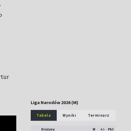
o
rtur
Liga Narodów 2026 (M)
Tabela
Wyniki
Terminarz
Drużyna
M
+/-
Pkt