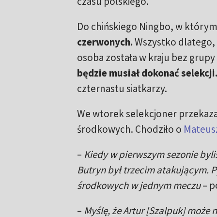
czasu polskiego.
Do chińskiego Ningbo, w którym 
czerwonych.
Wszystko dlatego, ż
osoba została w kraju bez grupy
będzie musiał dokonać selekcji
czternastu siatkarzy.
We wtorek selekcjoner przekazał,
środkowych. Chodziło o
Mateus
–
Kiedy w pierwszym sezonie byli
Butryn był trzecim atakującym. P
środkowych w jednym meczu
– p
–
Myślę, że Artur [Szalpuk] może 