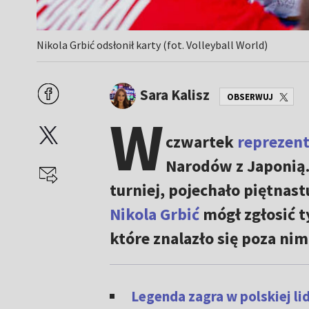
Nikola Grbić odsłonił karty (fot. Volleyball World)
Sara Kalisz
OBSERWUJ
W
czwartek
reprezent
Narodów z Japonią.
turniej, pojechało piętnas
Nikola Grbić
mógł zgłosić t
które znalazło się poza nim
Legenda zagra w polskiej li