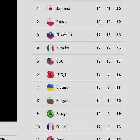
1
Japonia
12
21
30
2
Polska
12
19
29
3
Słowenia
12
15
26
4
Włochy
12
12
26
5
USA
12
13
25
6
Turcja
12
9
22
7
Ukraina
12
7
23
8
Bułgaria
12
1
20
9
Brazylia
12
2
19
10
Francja
12
-1
16
11
Serbia
12
-6
16