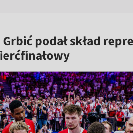
 Grbić podał skład repre
ierćfinałowy