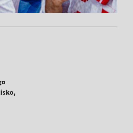
i
go
isko,