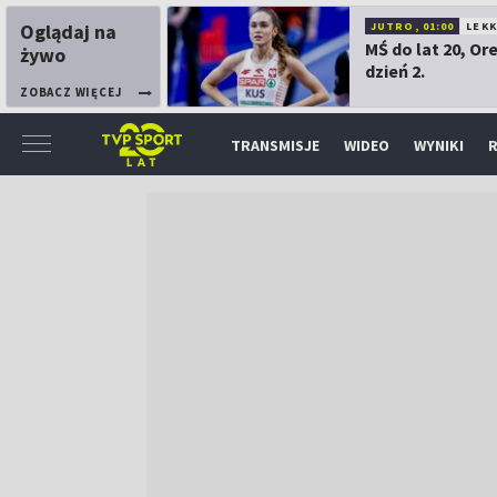
Oglądaj na
JUTRO, 01:00
LEK
MŚ do lat 20, Or
żywo
dzień 2.
ZOBACZ WIĘCEJ
TRANSMISJE
WIDEO
WYNIKI
R