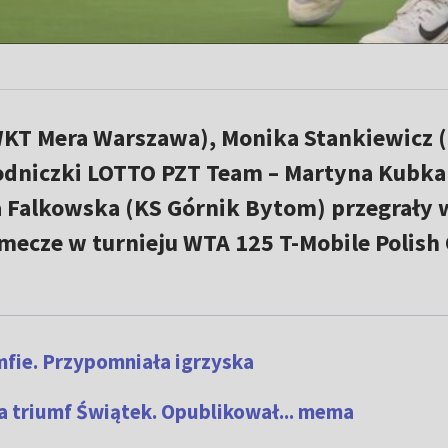
KT Mera Warszawa), Monika Stankiewicz (
odniczki LOTTO PZT Team – Martyna Kubk
 Falkowska (KS Górnik Bytom) przegrały 
mecze w turnieju WTA 125 T-Mobile Polish
mfie. Przypomniała igrzyska
 triumf Świątek. Opublikował... mema