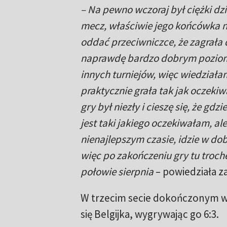
– Na pewno wczoraj był ciężki dzi
mecz, właściwie jego końcówka n
oddać przeciwniczce, że zagrała 
naprawdę bardzo dobrym poziomie
innych turniejów, więc wiedziała
praktycznie grała tak jak oczeki
gry był niezły i cieszę się, że gd
jest taki jakiego oczekiwałam, ale
nienajlepszym czasie, idzie w do
więc po zakończeniu gry tu troch
połowie sierpnia
– powiedziała 
W trzecim secie dokończonym w
się Belgijka, wygrywając go 6:3.