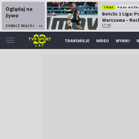
Oglądaj na
TRWA
PIŁKA NOŻN
Betclic 1 Liga: P
żywo
Warszawa – Ruc
Chorzów
17:55
ZOBACZ WIĘCEJ
TRANSMISJE
WIDEO
WYNIKI
R