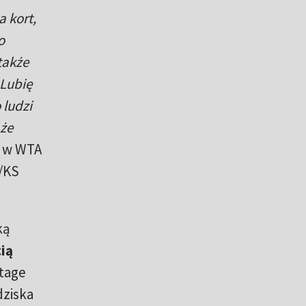
a kort,
o
także
 Lubię
 ludzi
 że
a w WTA
/KS
ką
cią
tage
dziska