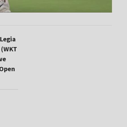
Legia
a (WKT
we
 Open