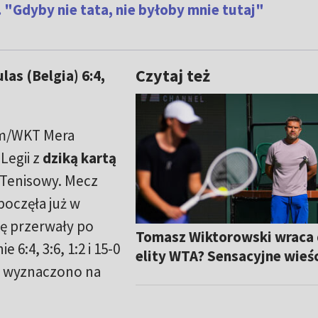
"Gdyby nie tata, nie byłoby mnie tutaj"
Czytaj też
as (Belgia) 6:4,
am/WKT Mera
Legii z
dziką kartą
 Tenisowy. Mecz
poczęła już w
rę przerwały po
Tomasz Wiktorowski wraca
6:4, 3:6, 1:2 i 15-0
elity WTA? Sensacyjne wieś
ie wyznaczono na