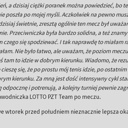
eń, a dzisiaj ciężki poranek można powiedzieć, bo t
ie poszła po mojej myśli. Aczkolwiek na pewno mus
dzisiaj świetnie, zresztą ogólnie ten mecz był uważ
. Przeciwniczka była bardzo solidna, a też znamy 
m czego się spodziewać. I tak naprawdę to miałam ra
wałam. Nie było łatwo, ale uważam, że poziom meczu 
zieś tam to idzie w dobrym kierunku. Wiadomo, że rezu
 cieszę się, że po prostu mój tenis idzie, po ostatnim
brym kierunku. Za mną jest dość intensywny cykl sta
ę odpocznę i potrenują, a kolejny turniej pewnie za
zawodniczka LOTTO PZT Team po meczu.
e wtorek przed południem nieznacznie lepsza ok