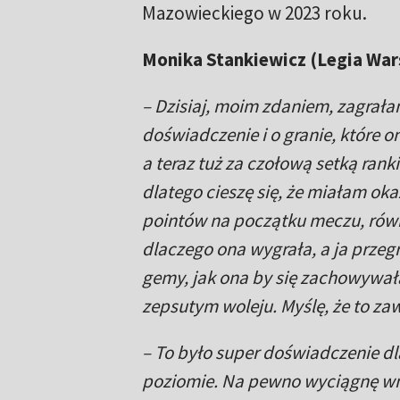
Mazowieckiego w 2023 roku.
Monika Stankiewicz (Legia Warsza
– Dzisiaj, moim zdaniem, zagrała
doświadczenie i o granie, które o
a teraz tuż za czołową setką ran
dlatego cieszę się, że miałam oka
pointów na początku meczu, równi
dlaczego ona wygrała, a ja przeg
gemy, jak ona by się zachowywała 
zepsutym woleju. Myślę, że to za
– To było super doświadczenie d
poziomie. Na pewno wyciągnę wni