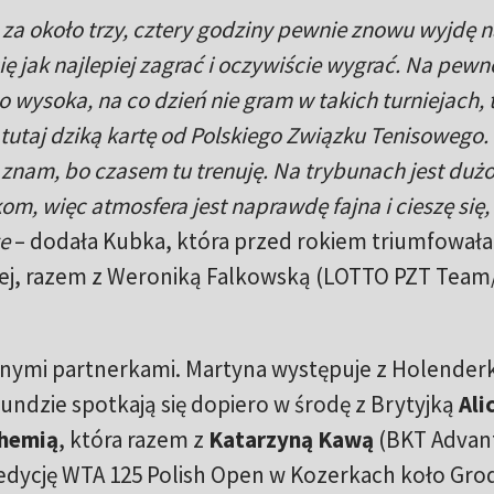
, za około trzy, cztery godziny pewnie znowu wyjdę n
ę jak najlepiej zagrać i oczywiście wygrać. Na pewn
zo wysoka, na co dzień nie gram w takich turniejach, 
 tutaj dziką kartę od Polskiego Związku Tenisowego.
e znam, bo czasem tu trenuję. Na trybunach jest dużo
m, więc atmosfera jest naprawdę fajna i cieszę się,
e
– dodała Kubka, która przed rokiem triumfował
nej, razem z Weroniką Falkowską (LOTTO PZT Team
óżnymi partnerkami. Martyna występuje z Holender
rundzie spotkają się dopiero w środę z Brytyjką
Ali
chemią
, która razem z
Katarzyną Kawą
(BKT Advan
 edycję WTA 125 Polish Open w Kozerkach koło Gro