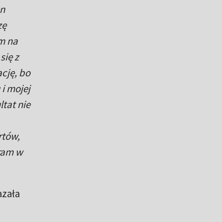
en
zę
am na
się z
cję, bo
i mojej
ltat nie
rtów,
gram w
azała