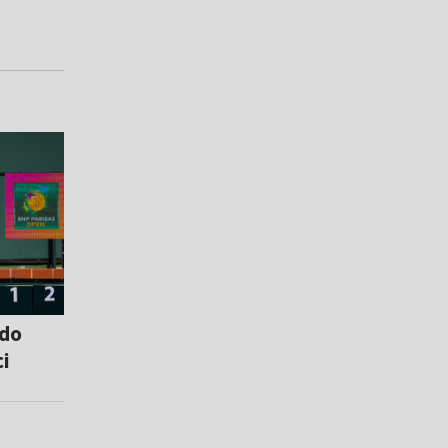
 do
ci