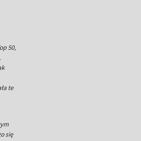
op 50,
,
ak
ła te
wym
o się