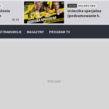
A
19:00
KOLARSTWO
olonia
Ucieczka specjalna
h
(podsumowanie 5.
20:55
etapu TdP)
ETRANSMISJE
MAGAZYNY
PROGRAM TV