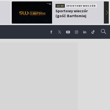
21:00
SPORTOWY WIECZÓR
Sportowy wieczór
▶
(gość: Bartłomiej
Kubkowski)