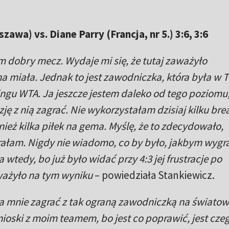
wa) vs. Diane Parry (Francja, nr 5.) 3:6, 3:6
m dobry mecz. Wydaje mi się, że tutaj zaważyło
na miała. Jednak to jest zawodniczka, która była w T
kingu WTA. Ja jeszcze jestem daleko od tego poziomu
zję z nią zagrać. Nie wykorzystałam dzisiaj kilku bre
eż kilka piłek na gema. Myślę, że to zdecydowało,
rałam. Nigdy nie wiadomo, co by było, jakbym wygra
wtedy, bo już było widać przy 4:3 jej frustracje po
ważyło na tym wyniku
– powiedziała Stankiewicz.
la mnie zagrać z tak ograną zawodniczką na świato
oski z moim teamem, bo jest co poprawić, jest czeg