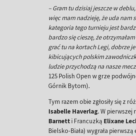
– Gram tu dzisiaj jeszcze w deblu
więc mam nadzieję, że uda nam si
kategoria tego turnieju jest bard
bardzo się cieszę, że otrzymałam
grać tu na kortach Legi, dobrze j
kibicujących polskim zawodniczko
ludzie przychodzą na nasze mecz
125 Polish Open w grze podwój
Górnik Bytom).
Tym razem obie zgłosiły się z r
Isabelle Haverlag
. W pierwszej 
Barnett
i Francuzką
Elixane Le
Bielsko-Biała) wygrała pierwszą