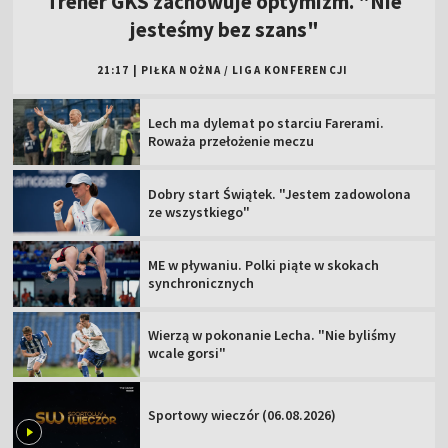
Trener GKS zachowuje optymizm. "Nie
jesteśmy bez szans"
21:17
|
PIŁKA NOŻNA
/
LIGA KONFERENCJI
Lech ma dylemat po starciu Farerami.
Roważa przełożenie meczu
Dobry start Świątek. "Jestem zadowolona
ze wszystkiego"
ME w pływaniu. Polki piąte w skokach
synchronicznych
Wierzą w pokonanie Lecha. "Nie byliśmy
wcale gorsi"
Sportowy wieczór (06.08.2026)