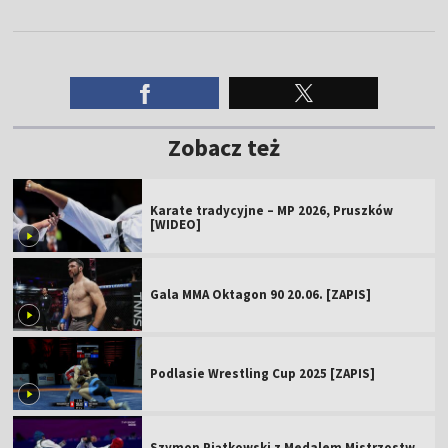
Zobacz też
Karate tradycyjne – MP 2026, Pruszków
[WIDEO]
Gala MMA Oktagon 90 20.06. [ZAPIS]
Podlasie Wrestling Cup 2025 [ZAPIS]
Szymon Piątkowski z Medalem Mistrzostw