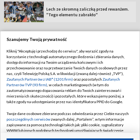
Lech ze skromną zaliczką przed rewanżem.
"Tego elementu zabrakło"
Szanujemy Twoją prywatność
TVP
Kliknij "Akceptuję i przechodzę do serwisu", aby wyrazić zgody na
korzystanie z technologii automatycznego śledzenia i zbierania danych,
Abonament TVP
Regulamin TVP
dostęp do informacji na Twoim urządzeniu końcowym i ich
Polityka prywatności
Sklep TVP
przechowywanie oraz na przetwarzanie Twoich danych osobowych przez
nas, czyli Telewizję Polską S.A. w likwidacji (zwaną dalej również „TVP”),
Biuro Reklamy
Moje zgody
Zaufanych Partnerów z IAB* (1201 firm)
oraz pozostałych
Zaufanych
Partnerów TVP (93 firm)
, w celach marketingowych (w tym do
Oferta Handlowa
Biuro reklamy
zautomatyzowanego dopasowania reklam do Twoich zainteresowań i
mierzenia ich skuteczności) i pozostałych, które wskazujemy poniżej, a
Telegazeta ogłoszenia
Kontakt
także zgody na udostępnianie przez nas identyfikatora PPID do Google.
Emisja w TVP
Twoje dane osobowe zbierane podczas odwiedzania przez Ciebie naszych
Kanały
Rada Programowa
poszczególnych serwisów
zwanych dalej „Portalem”, w tym informacje
zapisywane za pomocą technologii takich jak: pliki cookie, sygnalizatory
Ogłoszenia przetargowe
WWW lub innych podobnych technologii umożliwiających świadczenie
©2026 Telewizja Polska Spółka Akcyjna w likwidacji
dopasowanych i bezpiecznych usług, personalizację treści oraz reklam,
Akademia Telewizyjna