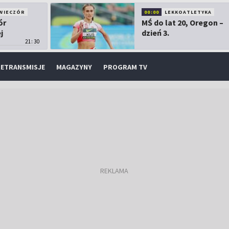
WIECZÓR
00:00
LEKKOATLETYKA
ór
MŚ do lat 20, Oregon –
j
dzień 3.
21:30
ETRANSMISJE
MAGAZYNY
PROGRAM TV