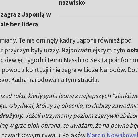
nazwisko
 zagra z Japonią w
ale bez lidera
zmiany. Te nie ominęły kadry Japonii również pod
 przyczyn były urazy. Najpoważniejszym było
osł
dziewięć tygodni temu Masahiro Sekita poinformo
 powodu kontuzji i nie zagra w Lidze Narodów. Do
o. Kadra narodowa na tym straciła.
rzed roku, kiedy grała jedną z najlepszych "siatków
go. Obydwaj, którzy są obecnie, to dobrzy zawodnicy
 drużyny.
Jeżeli utrzymamy poziom zagrywki zbliżo
linę w grze blok-obrona, to uważam, że na pewno b
o czwartkowym rywalu Polaków
Marcin Nowakowsk