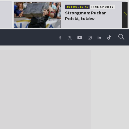
JUTRO, 05:45
INNE SPORTY
Strongman: Puchar
▶
Polski, Łuków