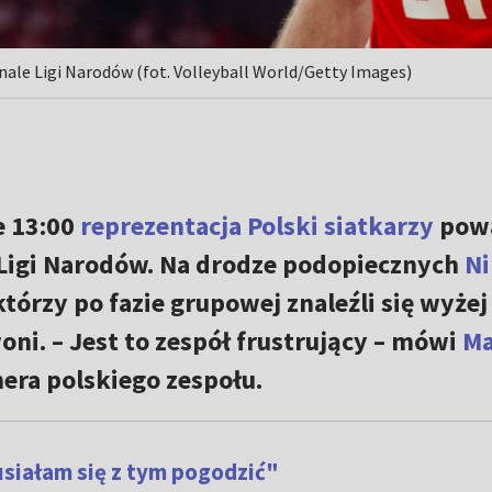
inale Ligi Narodów (fot. Volleyball World/Getty Images)
e 13:00
reprezentacja Polski siatkarzy
powa
Ligi Narodów. Na drodze podopiecznych
Ni
tórzy po fazie grupowej znaleźli się wyżej
woni. – Jest to zespół frustrujący – mówi
Ma
nera polskiego zespołu.
Musiałam się z tym pogodzić"