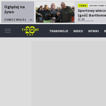
Oglądaj na
TRWA
SPORTOWY 
Sportowy wiecz
żywo
(gość: Bartłomie
Kubkowski)
21:00
ZOBACZ WIĘCEJ
TRANSMISJE
WIDEO
WYNIKI
R