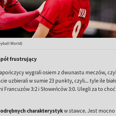
eyball World)
pół frustrujący
apończycy wygrali osiem z dwunastu meczów, czyli
e uzbierali w sumie 23 punkty, czyli... tyle ile biał
i Francuzów 3:2 i Słoweńców 3:0. Ulegli za to cho
j
odrębnych charakterystyk
w stawce. Jest mocno