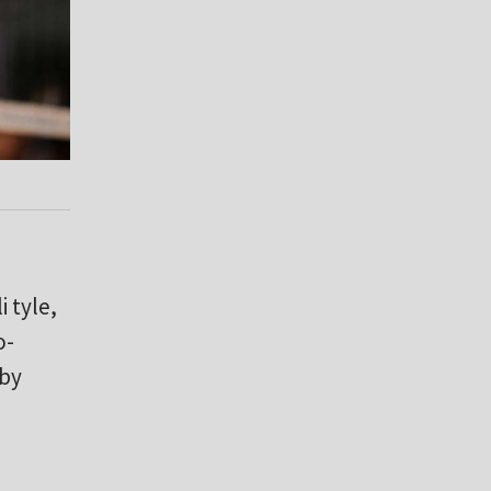
 tyle,
o-
ćby