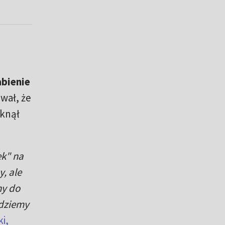
abienie
wał, że
tknął
ek" na
, ale
ny do
ędziemy
i,