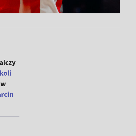
lczy
koli
 w
rcin