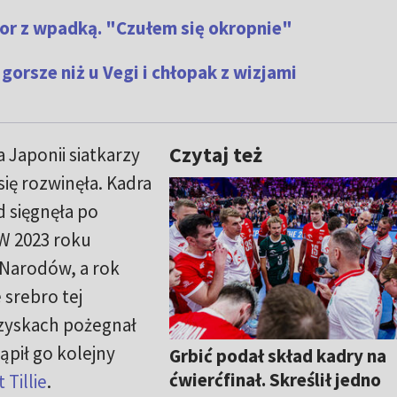
tor z wpadką. "Czułem się okropnie"
 gorsze niż u Vegi i chłopak z wizjami
Czytaj też
 Japonii siatkarzy
się rozwinęła. Kadra
d sięgnęła po
W 2023 roku
 Narodów, a rok
 srebro tej
rzyskach pożegnał
ąpił go kolejny
Grbić podał skład kadry na
ćwierćfinał. Skreślił jedno
 Tillie
.