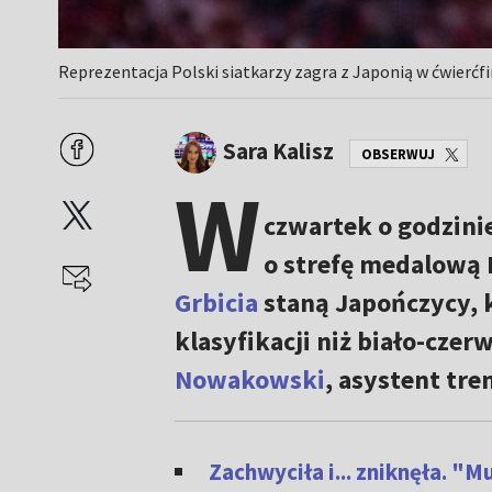
Reprezentacja Polski siatkarzy zagra z Japonią w ćwierćf
Sara Kalisz
OBSERWUJ
W
czwartek o godzini
o strefę medalową 
Grbicia
staną Japończycy, k
klasyfikacji niż biało-czer
Nowakowski
, asystent tre
Zachwyciła i... zniknęła. "