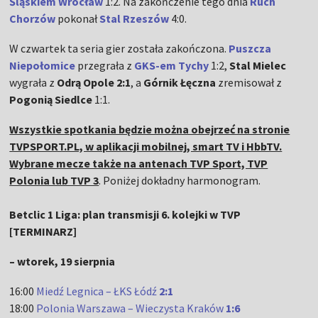
Śląskiem Wrocław
1:2. Na zakończenie tego dnia
Ruch
Chorzów
pokonał
Stal Rzeszów
4:0.
W czwartek ta seria gier została zakończona.
Puszcza
Niepołomice
przegrała z
GKS-em Tychy
1:2,
Stal Mielec
wygrała z
Odrą Opole 2:1
, a
Górnik Łęczna
zremisował z
Pogonią Siedlce
1:1.
Wszystkie spotkania będzie można obejrzeć na stronie
TVPSPORT.PL, w aplikacji mobilnej, smart TV i HbbTV.
Wybrane mecze także na antenach TVP Sport, TVP
Polonia lub TVP 3
. Poniżej dokładny harmonogram.
Betclic 1 Liga: plan transmisji 6. kolejki w TVP
[TERMINARZ]
– wtorek, 19 sierpnia
16:00
Miedź Legnica – ŁKS Łódź
2:1
18:00
Polonia Warszawa – Wieczysta Kraków
1:6