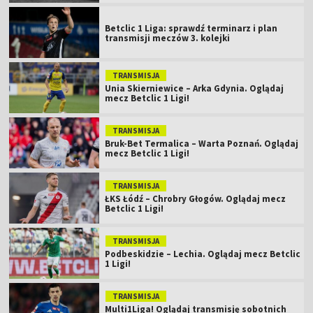
Betclic 1 Liga: sprawdź terminarz i plan
transmisji meczów 3. kolejki
TRANSMISJA
Unia Skierniewice – Arka Gdynia. Oglądaj
mecz Betclic 1 Ligi!
TRANSMISJA
Bruk-Bet Termalica – Warta Poznań. Oglądaj
mecz Betclic 1 Ligi!
TRANSMISJA
ŁKS Łódź – Chrobry Głogów. Oglądaj mecz
Betclic 1 Ligi!
TRANSMISJA
Podbeskidzie – Lechia. Oglądaj mecz Betclic
1 Ligi!
TRANSMISJA
Multi1Liga! Oglądaj transmisję sobotnich