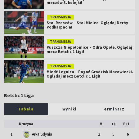
meczów 3. kolejki!
TRANSMISJA
Stal Rzeszów – Stal Mielec. Oglądaj Derby
Podkarpacia!
TRANSMISJA
Puszcza Niepołomice – Odra Opole. Oglądaj
mecz Betclic 1 Ligi!
TRANSMISJA
Miedź Legnica – Pogoń Grodzisk Mazowiecki.
Oglądaj mecz Betclic 1 Ligi!
Betclic 1 Liga
Tabela
Wyniki
Terminarz
Drużyna
M
+/-
Pkt
1
Arka Gdynia
2
5
6