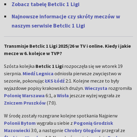
Zobacz tabelę Betclic 1 Ligi
Najnowsze informacje czy skróty meczów w
naszym serwisie Betclic 1 Ligi
Transmisje Betclic 1 Ligi 2025/26 w TV i online. Kiedy i jakie
mecze w 6. kolejce w TVP?
Szósta kolejka
Betclic 1 Ligi
rozpoczęła się we wtorek 19
sierpnia.
Miedź Legnica
odniosła pierwsze zwycięstwo w
sezonie, pokonując
ŁKS Łódź
2:1. Kolejne mecze to były
wyjazdowe popisy krakowskich drużyn.
Wieczysta
rozgromiła
Polonię Warszawa
6:1, a
Wisła
jeszcze wyżej wygrała ze
Zniczem Pruszków
(7:0).
W środę zostały rozegrane kolejne spotkania Najpierw
Polonii Bytom
wygrała u siebie z
Pogonią Grodzisk
Mazowiecki
3:0,
a następnie
Chrobry Głogów
przegrał ze