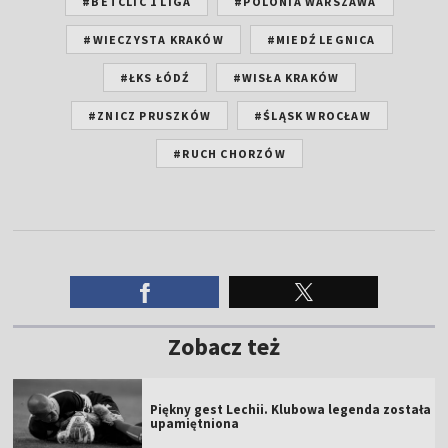
#BETCLIC 1 LIGA
#POLONIA WARSZAWA
#WIECZYSTA KRAKÓW
#MIEDŹ LEGNICA
#ŁKS ŁÓDŹ
#WISŁA KRAKÓW
#ZNICZ PRUSZKÓW
#ŚLĄSK WROCŁAW
#RUCH CHORZÓW
Zobacz też
Piękny gest Lechii. Klubowa legenda została
upamiętniona