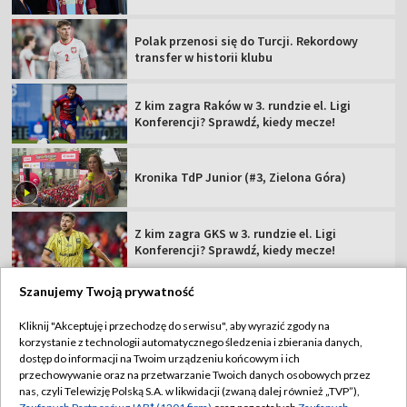
Polak przenosi się do Turcji. Rekordowy
transfer w historii klubu
Z kim zagra Raków w 3. rundzie el. Ligi
Konferencji? Sprawdź, kiedy mecze!
Kronika TdP Junior (#3, Zielona Góra)
Z kim zagra GKS w 3. rundzie el. Ligi
Konferencji? Sprawdź, kiedy mecze!
Szanujemy Twoją prywatność
Kliknij "Akceptuję i przechodzę do serwisu", aby wyrazić zgody na
korzystanie z technologii automatycznego śledzenia i zbierania danych,
TVP
dostęp do informacji na Twoim urządzeniu końcowym i ich
Abonament TVP
Regulamin TVP
przechowywanie oraz na przetwarzanie Twoich danych osobowych przez
nas, czyli Telewizję Polską S.A. w likwidacji (zwaną dalej również „TVP”),
Polityka prywatności
Sklep TVP