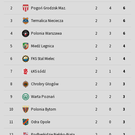
2
Pogoń Grodzisk Maz.
2
4
6
3
Termalica Nieciecza
2
3
6
4
Polonia Warszawa
2
3
6
5
Miedź Legnica
2
2
4
6
FKS Stal Mielec
2
1
4
7
ŁKS Łódź
2
1
4
8
Chrobry Głogów
2
3
3
9
Warta Poznań
2
2
3
10
Polonia Bytom
2
0
3
11
Odra Opole
2
0
3
12
Podbeskidzie Bielsko-Biała
2
0
2