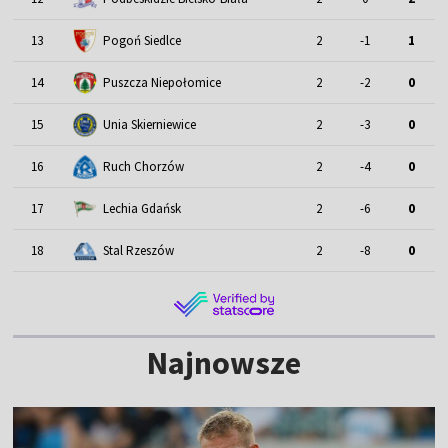
13
Pogoń Siedlce
2
-1
1
14
Puszcza Niepołomice
2
-2
0
15
Unia Skierniewice
2
-3
0
16
Ruch Chorzów
2
-4
0
17
Lechia Gdańsk
2
-6
0
18
Stal Rzeszów
2
-8
0
Najnowsze