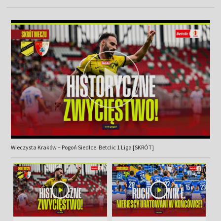
Wieczysta Kraków – Pogoń Siedlce. Betclic 1 Liga [SKRÓT]