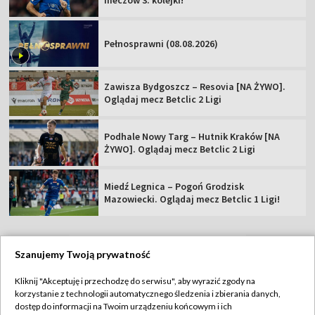
Pełnosprawni (08.08.2026)
Zawisza Bydgoszcz – Resovia [NA ŻYWO].
Oglądaj mecz Betclic 2 Ligi
Podhale Nowy Targ – Hutnik Kraków [NA
ŻYWO]. Oglądaj mecz Betclic 2 Ligi
Miedź Legnica – Pogoń Grodzisk
Mazowiecki. Oglądaj mecz Betclic 1 Ligi!
Szanujemy Twoją prywatność
TVP
Kliknij "Akceptuję i przechodzę do serwisu", aby wyrazić zgody na
korzystanie z technologii automatycznego śledzenia i zbierania danych,
Abonament TVP
Regulamin TVP
dostęp do informacji na Twoim urządzeniu końcowym i ich