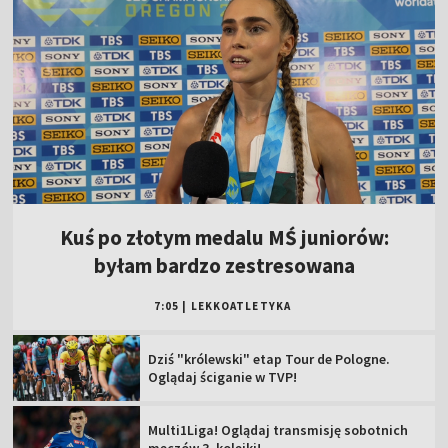
Kuś po złotym medalu MŚ juniorów:
byłam bardzo zestresowana
7:05
|
LEKKOATLETYKA
Dziś "królewski" etap Tour de Pologne.
Oglądaj ściganie w TVP!
Multi1Liga! Oglądaj transmisję sobotnich
meczów 3. kolejki!