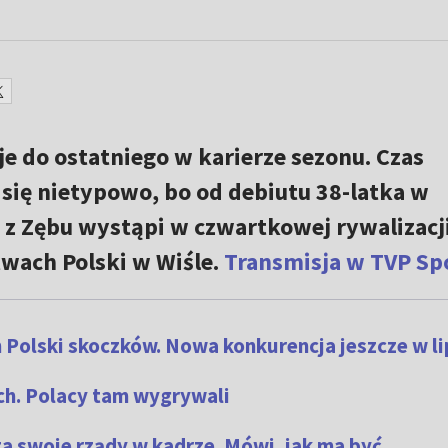
e do ostatniego w karierze sezonu. Czas
się nietypowo, bo od debiutu 38-latka w
 z Zębu wystąpi w czwartkowej rywalizacj
wach Polski w Wiśle.
Transmisja w TVP Sp
Polski skoczków. Nowa konkurencja jeszcze w l
ch. Polacy tam wygrywali
 swoje rządy w kadrze. Mówi, jak ma być