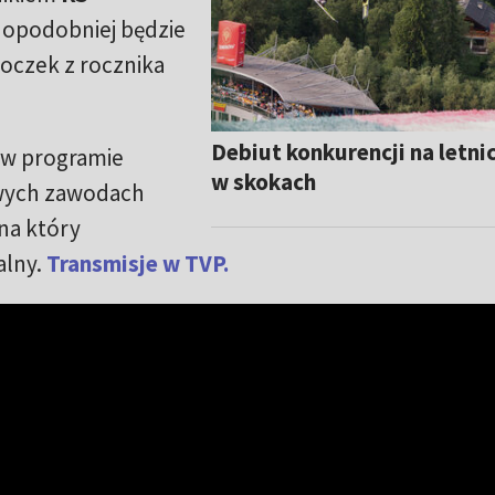
dopodobniej będzie
oczek z rocznika
Debiut konkurencji na letni
 w programie
w skokach
owych zawodach
na który
alny.
Transmisje w TVP.