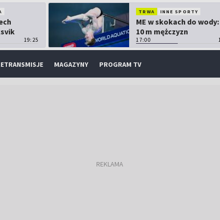
A
TRWA
INNE SPORTY
Lech
ME w skokach do wody:
ksvik
10 m mężczyzn
19:25
17:00
ETRANSMISJE
MAGAZYNY
PROGRAM TV