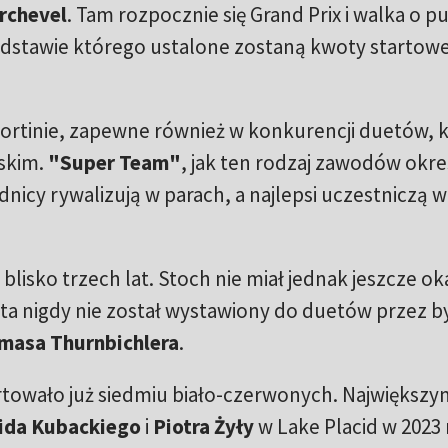
rchevel
. Tam rozpocznie się Grand Prix i walka o p
podstawie którego ustalone zostaną kwoty startow
 Cortinie, zapewne również w konkurencji duetów, 
jskim.
"Super Team"
, jak ten rodzaj zawodów okre
dnicy rywalizują w parach, a najlepsi uczestniczą w
lisko trzech lat. Stoch nie miał jednak jeszcze oka
ta nigdy nie został wystawiony do duetów przez b
masa Thurnbichlera
.
rtowało już siedmiu biało-czerwonych. Największy
da Kubackiego
i
Piotra Żyły
w Lake Placid w 2023 