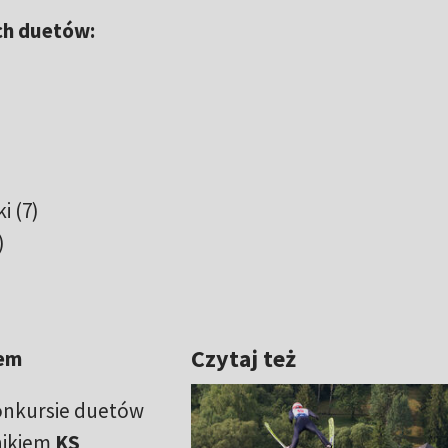
ch duetów:
i (7)
)
Czytaj też
iem
nkursie duetów
nikiem
KS