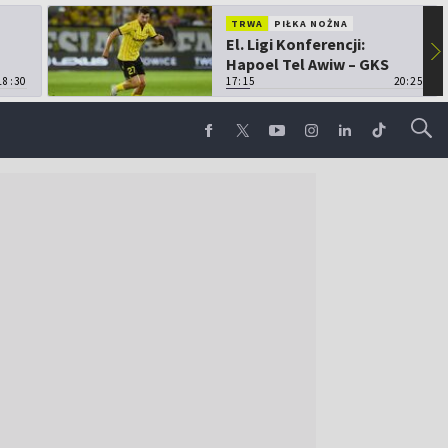
TRWA
PIŁKA NOŻNA
El. Ligi Konferencji:
▶
Hapoel Tel Awiw – GKS
18:30
Katowice
17:15
20:25