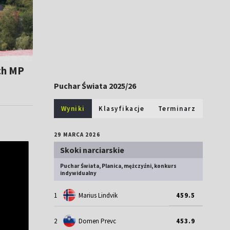
ch MP
Puchar Świata 2025/26
Wyniki
Klasyfikacje
Terminarz
29 MARCA 2026
Skoki narciarskie
Puchar Świata, Planica, mężczyźni, konkurs
indywidualny
1
Marius Lindvik
459.5
2
Domen Prevc
453.9