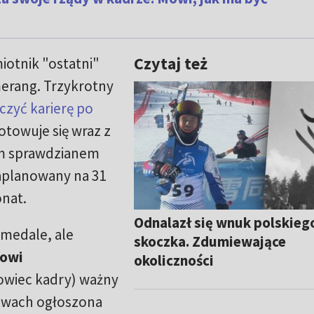
Czytaj też
iotnik "ostatni"
merang. Trzykrotny
czyć karierę po
otowuje się wraz z
ym sprawdzianem
zaplanowany na 31
onat.
Odnalazł się wnuk polskieg
 medale, ale
skoczka. Zdumiewające
jowi
okoliczności
owiec kadry) ważny
stwach ogłoszona