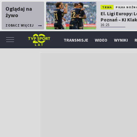
Oglądaj na
TRWA
PIŁKA NOŻN
El. Ligi Europy: 
żywo
Poznań – KI Kla
16:25
ZOBACZ WIĘCEJ
TRANSMISJE
WIDEO
WYNIKI
R