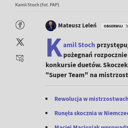
Kamil Stoch (fot. PAP)
Mateusz Leleń
OBSERWUJ
K
amil Stoch
przystępuj
pożegnań rozpocznie 
konkursie duetów. Skoczek
"Super Team" na mistrzost
Rewolucja w mistrzostwach 
Runęła skocznia w Niemcze
Maciej Maciusiak wprowadza