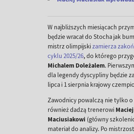
W najbliższych miesiącach przym
będzie wracał do Stocha jak bu
mistrz olimpijski
zamierza zakoń
cyklu 2025/26
, do którego przyg
Michalem Doleżalem
. Pierwsz
dla legendy dyscypliny będzie 
lipca i 1 sierpnia krajowy czempi
Zawodnicy powalczą nie tylko o
również dadzą trenerowi
Macie
Maciusiakowi
(główny szkoleni
materiał do analizy. Po mistrzo