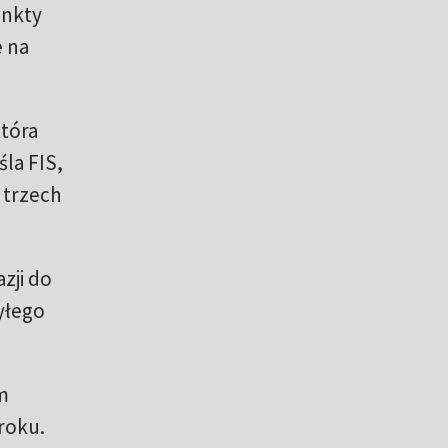
unkty
e na
która
śla FIS,
 trzech
zji do
yłego
m
roku.