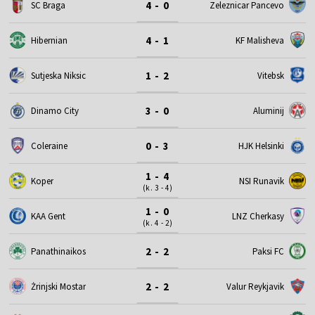
4 - 0
SC Braga
Zeleznicar Pancevo
4 - 1
Hibernian
KF Malisheva
1 - 2
Sutjeska Niksic
Vitebsk
3 - 0
Dinamo City
Aluminij
0 - 3
Coleraine
HJK Helsinki
1 - 4
Koper
NSI Runavik
(k. 3 - 4)
1 - 0
KAA Gent
LNZ Cherkasy
(k. 4 - 2)
2 - 2
Panathinaikos
Paksi FC
2 - 2
Żrinjski Mostar
Valur Reykjavik