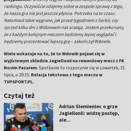
rankingu. Oczywiście zdajemy sobie w zespole sprawę z tego,
że nasza gra nie jest jeszcze płynna. Potrzeba na to czasu.
Natomiast takie wygrane, jak przed tygodniem z Serbii, czy
sprzed kilku dni z Widzewem nas scalają. Jestem przekonany,
że z każdym kolejnym meczem będziemy lepiej wyglądać i
będziemy prezentować lepszą grę
– zakończył Wdowik.
Wiele wskazuje na to, że to Wdowik pojawi się w
wyjściowym składzie Jagiellonii na rewanżowy mecz z FK
Novim Pazarem
. Spotkanie to rozpocznie się w czwartek, 31
lipca, o 20:15.
Relacja tekstowa z tego meczu w
TVPSPORT.PL.
Czytaj też
Adrian Siemieniec o grze
Jagiellonii: widzę postęp,
ale...