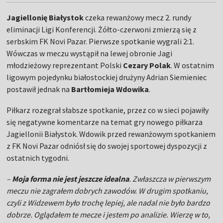
Jagiellonię Białystok
czeka rewanżowy mecz 2. rundy
eliminacji Ligi Konferencji. Żółto-czerwoni zmierzą się z
serbskim FK Novi Pazar. Pierwsze spotkanie wygrali 2:1.
Wówczas w meczu wystąpił na lewej obronie Jagi
młodzieżowy reprezentant Polski
Cezary Polak
. W ostatnim
ligowym pojedynku białostockiej drużyny Adrian Siemieniec
postawił jednak na
Bartłomieja Wdowika
.
Piłkarz rozegrał słabsze spotkanie, przez co w sieci pojawiły
się negatywne komentarze na temat gry nowego piłkarza
Jagiellonii Białystok. Wdowik przed rewanżowym spotkaniem
z FK Novi Pazar odniósł się do swojej sportowej dyspozycji z
ostatnich tygodni.
–
Moja forma nie jest jeszcze idealna
. Zwłaszcza w pierwszym
meczu nie zagrałem dobrych zawodów. W drugim spotkaniu,
czyli z Widzewem było trochę lepiej, ale nadal nie było bardzo
dobrze. Oglądałem te mecze i jestem po analizie. Wierzę w to,