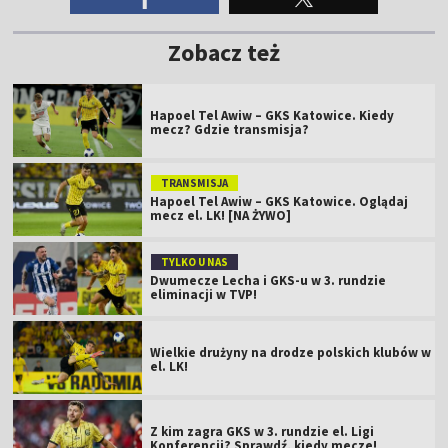
Zobacz też
Hapoel Tel Awiw – GKS Katowice. Kiedy
mecz? Gdzie transmisja?
TRANSMISJA
Hapoel Tel Awiw – GKS Katowice. Oglądaj
mecz el. LK! [NA ŻYWO]
TYLKO U NAS
Dwumecze Lecha i GKS-u w 3. rundzie
eliminacji w TVP!
Wielkie drużyny na drodze polskich klubów w
el. LK!
Z kim zagra GKS w 3. rundzie el. Ligi
Konferencji? Sprawdź, kiedy mecze!