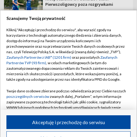
Pierwszoligowcy poza rozgrywkami
Szanujemy Twoją prywatność
Kliknij "Akceptuję i przechodzę do serwisu", aby wyrazić zgody na
korzystanie z technologii automatycznego śledzenia i zbierania danych,
TVP
dostęp do informacji na Twoim urządzeniu końcowym i ich
Abonament TVP
Regulamin TVP
przechowywanie oraz na przetwarzanie Twoich danych osobowych przez
nas, czyli Telewizję Polską S.A. w likwidacji (zwaną dalej również „TVP”),
Polityka prywatności
Sklep TVP
Zaufanych Partnerów z IAB* (1201 firm)
oraz pozostałych
Zaufanych
Partnerów TVP (93 firm)
, w celach marketingowych (w tym do
Biuro Reklamy
Moje zgody
zautomatyzowanego dopasowania reklam do Twoich zainteresowań i
mierzenia ich skuteczności) i pozostałych, które wskazujemy poniżej, a
Oferta Handlowa
Biuro reklamy
także zgody na udostępnianie przez nas identyfikatora PPID do Google.
Telegazeta ogłoszenia
Kontakt
Twoje dane osobowe zbierane podczas odwiedzania przez Ciebie naszych
Emisja w TVP
poszczególnych serwisów
zwanych dalej „Portalem”, w tym informacje
zapisywane za pomocą technologii takich jak: pliki cookie, sygnalizatory
Kanały
Rada Programowa
WWW lub innych podobnych technologii umożliwiających świadczenie
dopasowanych i bezpiecznych usług, personalizację treści oraz reklam,
Ogłoszenia przetargowe
udostępnianie funkcji mediów społecznościowych oraz analizowanie
©2026 Telewizja Polska Spółka Akcyjna w likwidacji
Akceptuję i przechodzę do serwisu
ruchu w Internecie.
Akademia Telewizyjna
Informacje o nadawcy
Twoje dane osobowe zbierane podczas odwiedzania przez Ciebie