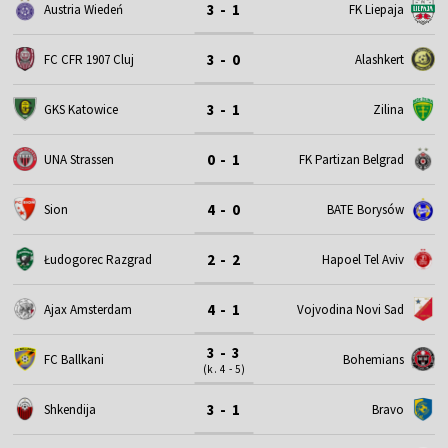
3 - 1
Austria Wiedeń
FK Liepaja
3 - 0
FC CFR 1907 Cluj
Alashkert
3 - 1
GKS Katowice
Zilina
0 - 1
UNA Strassen
FK Partizan Belgrad
4 - 0
Sion
BATE Borysów
2 - 2
Łudogorec Razgrad
Hapoel Tel Aviv
4 - 1
Ajax Amsterdam
Vojvodina Novi Sad
3 - 3
FC Ballkani
Bohemians
(k. 4 - 5)
3 - 1
Shkendija
Bravo