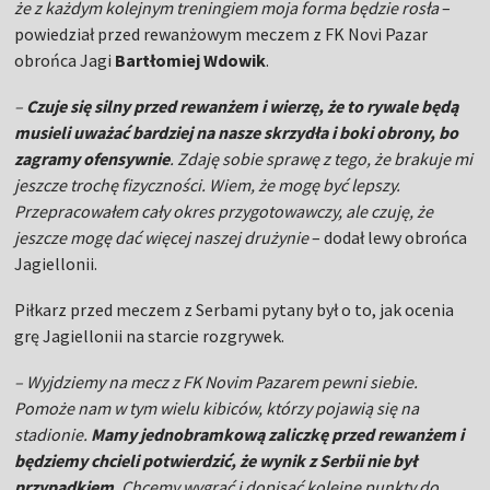
że z każdym kolejnym treningiem moja forma będzie rosła
–
powiedział przed rewanżowym meczem z FK Novi Pazar
obrońca Jagi
Bartłomiej Wdowik
.
–
Czuje się silny przed rewanżem i wierzę, że to rywale będą
musieli uważać bardziej na nasze skrzydła i boki obrony, bo
zagramy ofensywnie
. Zdaję sobie sprawę z tego, że brakuje mi
jeszcze trochę fizyczności. Wiem, że mogę być lepszy.
Przepracowałem cały okres przygotowawczy, ale czuję, że
jeszcze mogę dać więcej naszej drużynie
– dodał lewy obrońca
Jagiellonii.
Piłkarz przed meczem z Serbami pytany był o to, jak ocenia
grę Jagiellonii na starcie rozgrywek.
– Wyjdziemy na mecz z FK Novim Pazarem pewni siebie.
Pomoże nam w tym wielu kibiców, którzy pojawią się na
stadionie.
Mamy jednobramkową zaliczkę przed rewanżem i
będziemy chcieli potwierdzić, że wynik z Serbii nie był
przypadkiem
. Chcemy wygrać i dopisać kolejne punkty do