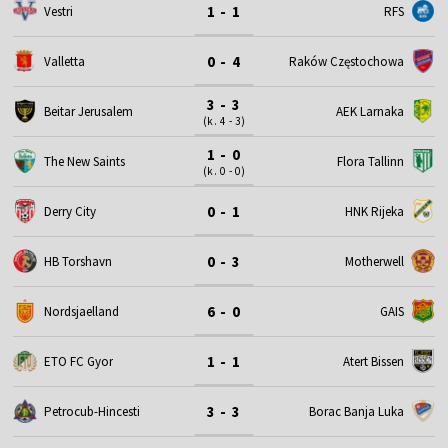
1 - 1
Vestri
RFS
0 - 4
Valletta
Raków Częstochowa
3 - 3
Beitar Jerusalem
AEK Larnaka
(k. 4 - 3)
1 - 0
The New Saints
Flora Tallinn
(k. 0 - 0)
0 - 1
Derry City
HNK Rijeka
0 - 3
HB Torshavn
Motherwell
6 - 0
Nordsjaelland
GAIS
1 - 1
ETO FC Gyor
Atert Bissen
3 - 3
Petrocub-Hincesti
Borac Banja Luka