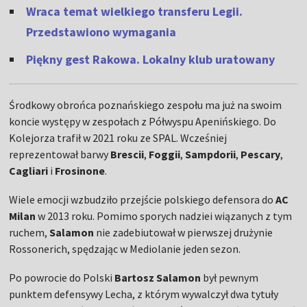
Wraca temat wielkiego transferu Legii.
Przedstawiono wymagania
Piękny gest Rakowa. Lokalny klub uratowany
Środkowy obrońca poznańskiego zespołu ma już na swoim
koncie występy w zespołach z Półwyspu Apenińskiego. Do
Kolejorza trafił w 2021 roku ze SPAL. Wcześniej
reprezentował barwy
Brescii
,
Foggii
,
Sampdorii
,
Pescary
,
Cagliari
i
Frosinone
.
Wiele emocji wzbudziło przejście polskiego defensora do
AC
Milan
w 2013 roku. Pomimo sporych nadziei wiązanych z tym
ruchem,
Salamon
nie zadebiutował w pierwszej drużynie
Rossonerich, spędzając w Mediolanie jeden sezon.
Po powrocie do Polski
Bartosz Salamon
był pewnym
punktem defensywy Lecha, z którym wywalczył dwa tytuły