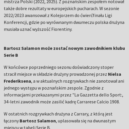
mistrza Polski (2022, 2025). Z poznańskim zespołem notował
także dobre rezultaty w europejskich pucharach. W sezonie
2022/2023 awansował z Kolejorzem do ćwierćfinału Ligi
Konferencji, gdzie po wyrównanym dwumeczu polska drużyna
musiała uznać wyższość Fiorentiny.
Bartosz Salamon może zostać nowym zawodnikiem klubu
Serie B
W końcówce poprzedniego sezonu doświadczony stoper
stracił miejsce w składzie drużyny prowadzonej przez
Nielsa
Frederiksena
, a w aktualnych rozgrywkach nie zanotował ani
jednego występu w poznańskim zespole. Zgodnie z
informacjami przekazanymi przez "La Gazzetta dello Sport:,
34-letni zawodnik może zasilić kadrę Carrarese Calcio 1908.
W ostatnich rozgrywkach drużyna z Carrary, z którą jest
łączony
Bartosz Salamon
, uplasowała się na dwunastym
miejscu w tabeli Serie B.