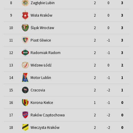
8
Zagłębie Lubin
2
0
3
9
Wisła Kraków
2
0
3
Śląsk Wrocław
10
2
0
3
11
Piast Gliwice
2
-1
3
12
Radomiak Radom
2
-1
3
13
Widzew Łódź
2
0
2
Motor Lublin
14
2
-1
1
15
Cracovia
2
-2
1
16
Korona Kielce
1
-1
0
17
Raków Częstochowa
2
-2
0
18
Wieczysta Kraków
2
-2
0