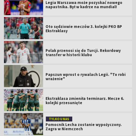
Legia Warszawa może pozyskać nowego
napastnika. Był w kadrze na mundial!
Oto sędziowie meczów 3. kolejki PKO BP
Ekstraklasy
Polak przenosi się do Turcji. Rekordowy
transfer w historii klubu
Papszun wprost o rywalach Legii. "To robi
wrażenie"
Ekstraklasa zmieniła terminarz. Mecze 6.
kolejki przesunięte
TYLKO U NAS
Pomocnik Lecha zostanie wypożyczony.
Zagra w Niemczech