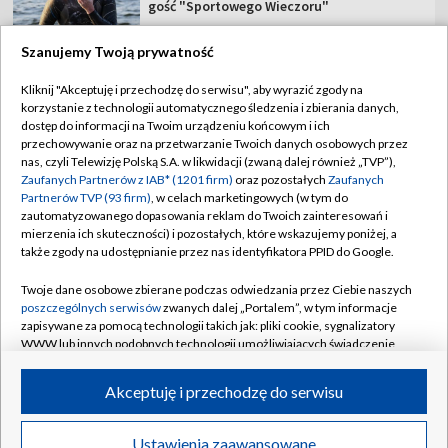
gość "Sportowego Wieczoru"
Szanujemy Twoją prywatność
Kliknij "Akceptuję i przechodzę do serwisu", aby wyrazić zgody na
korzystanie z technologii automatycznego śledzenia i zbierania danych,
TVP
dostęp do informacji na Twoim urządzeniu końcowym i ich
Abonament TVP
Regulamin TVP
przechowywanie oraz na przetwarzanie Twoich danych osobowych przez
nas, czyli Telewizję Polską S.A. w likwidacji (zwaną dalej również „TVP”),
Polityka prywatności
Sklep TVP
Zaufanych Partnerów z IAB* (1201 firm)
oraz pozostałych
Zaufanych
Partnerów TVP (93 firm)
, w celach marketingowych (w tym do
Biuro Reklamy
Moje zgody
zautomatyzowanego dopasowania reklam do Twoich zainteresowań i
mierzenia ich skuteczności) i pozostałych, które wskazujemy poniżej, a
Oferta Handlowa
Biuro reklamy
także zgody na udostępnianie przez nas identyfikatora PPID do Google.
Telegazeta ogłoszenia
Kontakt
Twoje dane osobowe zbierane podczas odwiedzania przez Ciebie naszych
Emisja w TVP
poszczególnych serwisów
zwanych dalej „Portalem”, w tym informacje
zapisywane za pomocą technologii takich jak: pliki cookie, sygnalizatory
Kanały
Rada Programowa
WWW lub innych podobnych technologii umożliwiających świadczenie
dopasowanych i bezpiecznych usług, personalizację treści oraz reklam,
Ogłoszenia przetargowe
udostępnianie funkcji mediów społecznościowych oraz analizowanie
©2026 Telewizja Polska Spółka Akcyjna w likwidacji
Akceptuję i przechodzę do serwisu
ruchu w Internecie.
Akademia Telewizyjna
Informacje o nadawcy
Twoje dane osobowe zbierane podczas odwiedzania przez Ciebie
Ustawienia zaawansowane