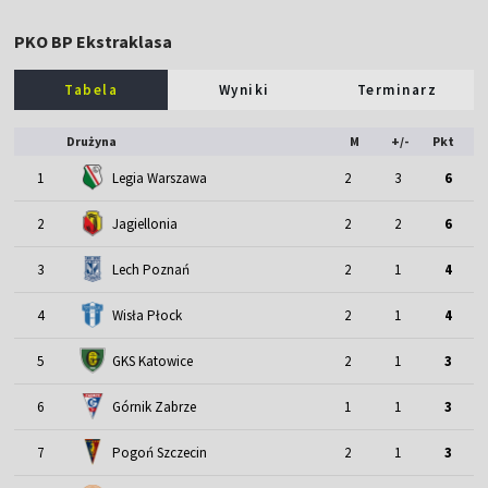
PKO BP Ekstraklasa
Tabela
Wyniki
Terminarz
Drużyna
M
+/-
Pkt
1
Legia Warszawa
2
3
6
2
Jagiellonia
2
2
6
3
Lech Poznań
2
1
4
4
Wisła Płock
2
1
4
5
GKS Katowice
2
1
3
6
Górnik Zabrze
1
1
3
7
Pogoń Szczecin
2
1
3